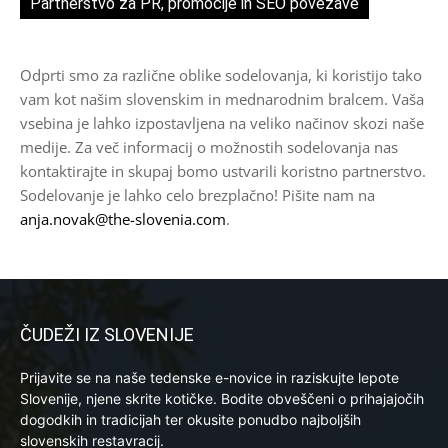
Partnerstvo za PR, promocije in SEO povezave
Odprti smo za različne oblike sodelovanja, ki koristijo tako
vam kot našim slovenskim in mednarodnim bralcem. Vaša
vsebina je lahko izpostavljena na veliko načinov skozi naše
medije. Za več informacij o možnostih sodelovanja nas
kontaktirajte in skupaj bomo ustvarili koristno partnerstvo.
Sodelovanje je lahko celo brezplačno! Pišite nam na
anja.novak@the-slovenia.com
.
ČUDEŽI IZ SLOVENIJE
Prijavite se na naše tedenske e-novice in raziskujte lepote
Slovenije, njene skrite kotičke. Bodite obveščeni o prihajajočih
dogodkih in tradicijah ter okusite ponudbo najboljših
slovenskih restavracij.