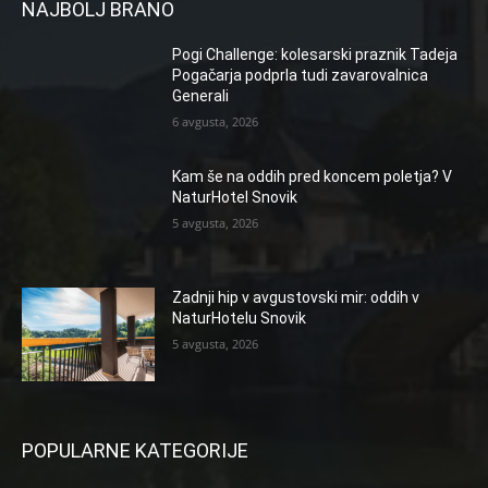
NAJBOLJ BRANO
Pogi Challenge: kolesarski praznik Tadeja
Pogačarja podprla tudi zavarovalnica
Generali
6 avgusta, 2026
Kam še na oddih pred koncem poletja? V
NaturHotel Snovik
5 avgusta, 2026
Zadnji hip v avgustovski mir: oddih v
NaturHotelu Snovik
5 avgusta, 2026
POPULARNE KATEGORIJE