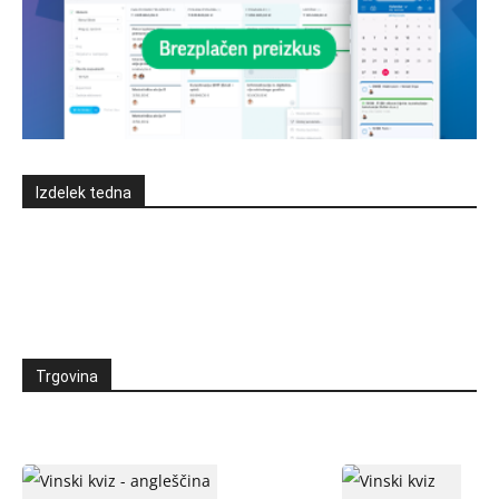
Izdelek tedna
Trgovina