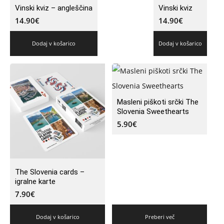
Vinski kviz – angleščina
Vinski kviz
14.90
€
14.90
€
Dodaj v košarico
Dodaj v košarico
Masleni piškoti srčki The
Slovenia Sweethearts
5.90
€
The Slovenia cards –
igralne karte
7.90
€
Dodaj v košarico
Preberi več