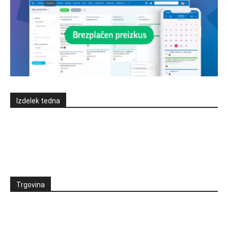
Izdelek tedna
Trgovina