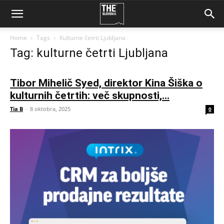
Home
Tags
Kulturne četrti Ljubljana
Tag: kulturne četrti Ljubljana
Tibor Mihelič Syed, direktor Kina Šiška o
kulturnih četrtih: več skupnosti,...
Tia B
-
8 oktobra, 2025
0