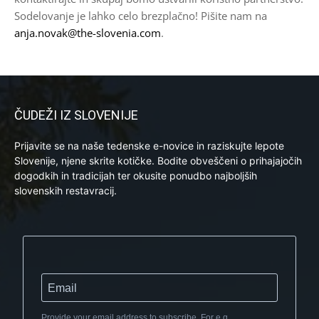
Sodelovanje je lahko celo brezplačno! Pišite nam na
anja.novak@the-slovenia.com
.
ČUDEŽI IZ SLOVENIJE
Prijavite se na naše tedenske e-novice in raziskujte lepote
Slovenije, njene skrite kotičke. Bodite obveščeni o prihajajočih
dogodkih in tradicijah ter okusite ponudbo najboljših
slovenskih restavracij.
Provide your email address to subscribe. For e.g