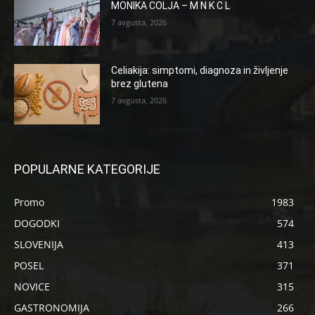
MONIKA COLJA – M N K C L
7 avgusta, 2026
Celiakija: simptomi, diagnoza in življenje
brez glutena
7 avgusta, 2026
POPULARNE KATEGORIJE
Promo
1983
DOGODKI
574
SLOVENIJA
413
POSEL
371
NOVICE
315
GASTRONOMIJA
266