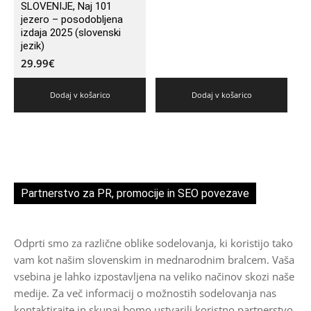
SLOVENIJE, Naj 101
jezero – posodobljena
izdaja 2025 (slovenski
jezik)
29.99
€
Dodaj v košarico
Dodaj v košarico
Partnerstvo za PR, promocije in SEO povezave
Odprti smo za različne oblike sodelovanja, ki koristijo tako
vam kot našim slovenskim in mednarodnim bralcem. Vaša
vsebina je lahko izpostavljena na veliko načinov skozi naše
medije. Za več informacij o možnostih sodelovanja nas
kontaktirajte in skupaj bomo ustvarili koristno partnerstvo.