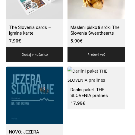
The Slovenia cards –
Masleni piškoti srčki The
igralne karte
Slovenia Sweethearts
7.90
€
5.90
€
Dodaj v košarico
Preberi več
Darilni paket THE
SLOVENIA pralines
17.99
€
NOVO: JEZERA