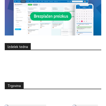
Izdelek tedna
Trgovina