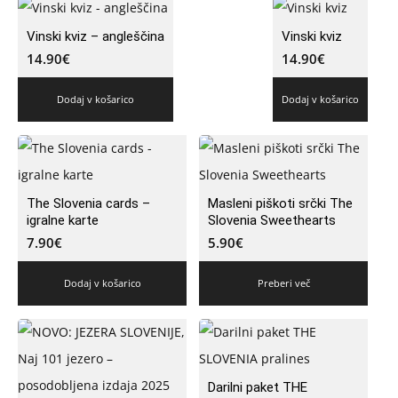
Vinski kviz – angleščina
Vinski kviz
14.90
€
14.90
€
Dodaj v košarico
Dodaj v košarico
The Slovenia cards –
Masleni piškoti srčki The
igralne karte
Slovenia Sweethearts
7.90
€
5.90
€
Dodaj v košarico
Preberi več
Darilni paket THE