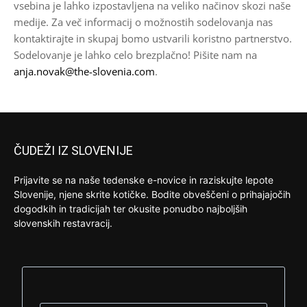
vsebina je lahko izpostavljena na veliko načinov skozi naše
medije. Za več informacij o možnostih sodelovanja nas
kontaktirajte in skupaj bomo ustvarili koristno partnerstvo.
Sodelovanje je lahko celo brezplačno! Pišite nam na
anja.novak@the-slovenia.com
.
ČUDEŽI IZ SLOVENIJE
Prijavite se na naše tedenske e-novice in raziskujte lepote
Slovenije, njene skrite kotičke. Bodite obveščeni o prihajajočih
dogodkih in tradicijah ter okusite ponudbo najboljših
slovenskih restavracij.