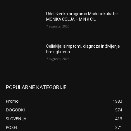
Udeleženka programa Modni inkubator:
MONIKA COLJA – M N K C L
7 avgusta, 2026
Celiakija: simptomi, diagnoza in življenje
brez glutena
7 avgusta, 2026
POPULARNE KATEGORIJE
Promo
1983
DOGODKI
574
SLOVENIJA
413
POSEL
371