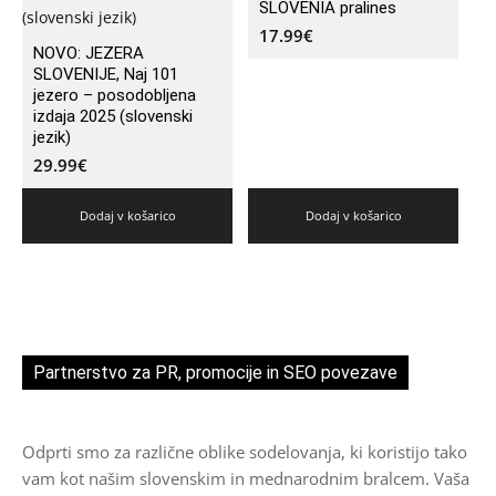
SLOVENIA pralines
17.99
€
NOVO: JEZERA
SLOVENIJE, Naj 101
jezero – posodobljena
izdaja 2025 (slovenski
jezik)
29.99
€
Dodaj v košarico
Dodaj v košarico
Partnerstvo za PR, promocije in SEO povezave
Odprti smo za različne oblike sodelovanja, ki koristijo tako
vam kot našim slovenskim in mednarodnim bralcem. Vaša