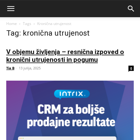
Home
Tags
Kronična utrujenost
Tag: kronična utrujenost
V objemu življenja – resnična izpoved o
kronični utrujenosti in pogumu
Tia B
-
13 julija, 2025
0