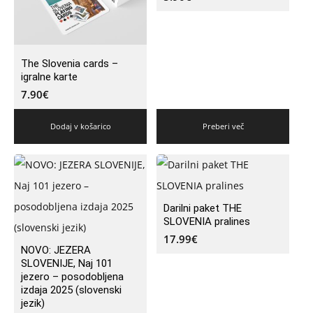
The Slovenia cards –
igralne karte
7.90
€
Dodaj v košarico
Preberi več
Darilni paket THE
SLOVENIA pralines
17.99
€
NOVO: JEZERA
SLOVENIJE, Naj 101
jezero – posodobljena
izdaja 2025 (slovenski
jezik)