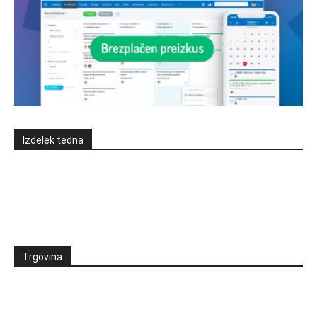
Izdelek tedna
Trgovina