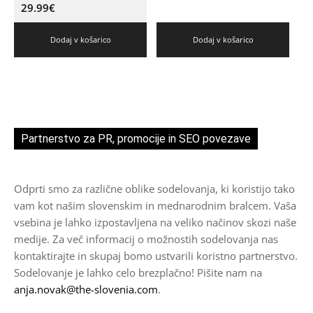
29.99
€
Dodaj v košarico
Dodaj v košarico
Partnerstvo za PR, promocije in SEO povezave
Odprti smo za različne oblike sodelovanja, ki koristijo tako
vam kot našim slovenskim in mednarodnim bralcem. Vaša
vsebina je lahko izpostavljena na veliko načinov skozi naše
medije. Za več informacij o možnostih sodelovanja nas
kontaktirajte in skupaj bomo ustvarili koristno partnerstvo.
Sodelovanje je lahko celo brezplačno! Pišite nam na
anja.novak@the-slovenia.com
.