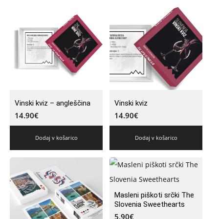
Vinski kviz – angleščina
Vinski kviz
14.90
€
14.90
€
Dodaj v košarico
Dodaj v košarico
Masleni piškoti srčki The
Slovenia Sweethearts
5.90
€