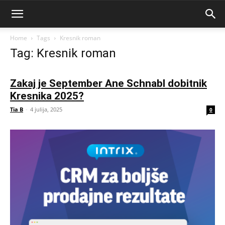
Home
Tags
Kresnik roman
Tag: Kresnik roman
Zakaj je September Ane Schnabl dobitnik
Kresnika 2025?
Tia B
-
4 julija, 2025
0