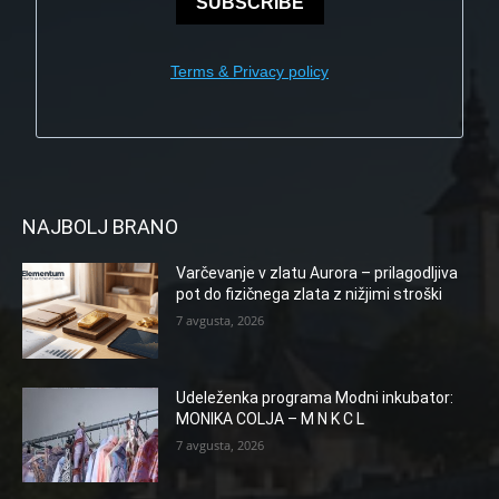
SUBSCRIBE
Terms & Privacy policy
NAJBOLJ BRANO
Varčevanje v zlatu Aurora – prilagodljiva
pot do fizičnega zlata z nižjimi stroški
7 avgusta, 2026
Udeleženka programa Modni inkubator:
MONIKA COLJA – M N K C L
7 avgusta, 2026