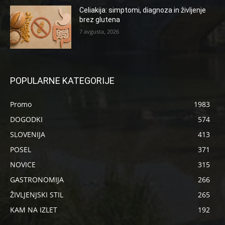
Celiakija: simptomi, diagnoza in življenje
brez glutena
7 avgusta, 2026
POPULARNE KATEGORIJE
Promo
1983
DOGODKI
574
SLOVENIJA
413
POSEL
371
NOVICE
315
GASTRONOMIJA
266
ŽIVLJENJSKI STIL
265
KAM NA IZLET
192