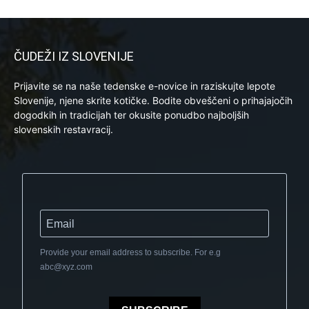
ČUDEŽI IZ SLOVENIJE
Prijavite se na naše tedenske e-novice in raziskujte lepote
Slovenije, njene skrite kotičke. Bodite obveščeni o prihajajočih
dogodkih in tradicijah ter okusite ponudbo najboljših
slovenskih restavracij.
Provide your email address to subscribe. For e.g
abc@xyz.com