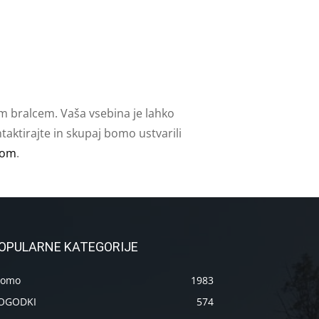
m bralcem. Vaša vsebina je lahko
aktirajte in skupaj bomo ustvarili
com
.
OPULARNE KATEGORIJE
romo
1983
OGODKI
574