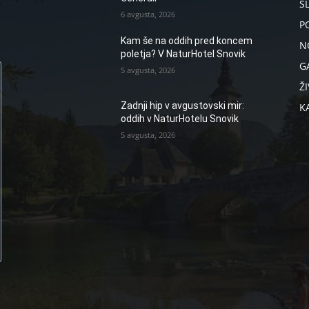
S
6 avgusta, 2026
P
Kam še na oddih pred koncem
N
poletja? V NaturHotel Snovik
G
5 avgusta, 2026
ŽI
Zadnji hip v avgustovski mir:
K
oddih v NaturHotelu Snovik
5 avgusta, 2026