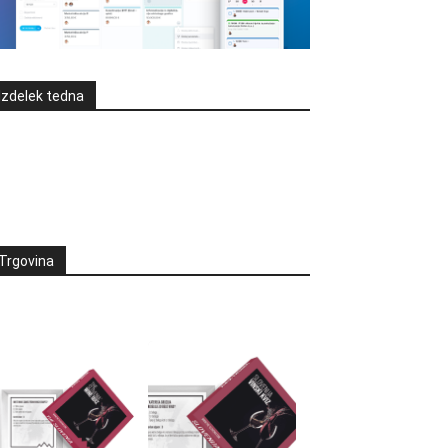
Izdelek tedna
Trgovina