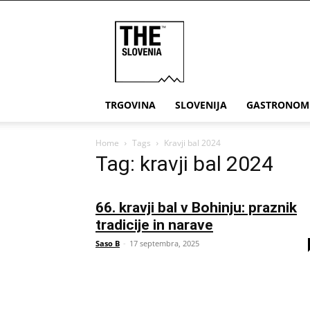
THE
Slovenia
TRGOVINA
SLOVENIJA
GASTRONOM
Home
Tags
Kravji bal 2024
Tag: kravji bal 2024
66. kravji bal v Bohinju: praznik
tradicije in narave
Saso B
-
17 septembra, 2025