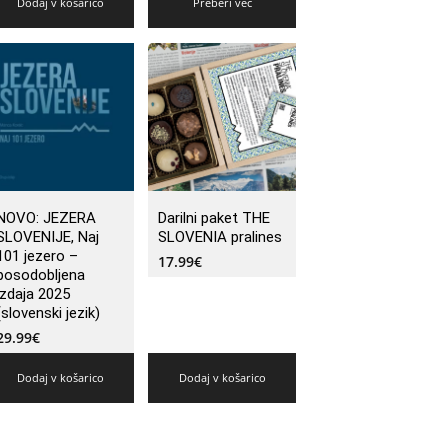
Dodaj v košarico
Preberi več
NOVO: JEZERA
Darilni paket THE
SLOVENIJE, Naj
SLOVENIA pralines
101 jezero –
17.99
€
posodobljena
izdaja 2025
(slovenski jezik)
29.99
€
Dodaj v košarico
Dodaj v košarico