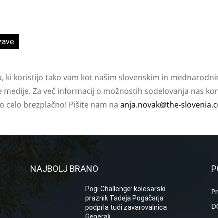
zave
a, ki koristijo tako vam kot našim slovenskim in mednarodni
e medije. Za več informacij o možnostih sodelovanja nas kont
ko celo brezplačno! Pišite nam na
anja.novak@the-slovenia.
NAJBOLJ BRANO
P
Pogi Challenge: kolesarski
P
praznik Tadeja Pogačarja
D
podprla tudi zavarovalnica
Generali