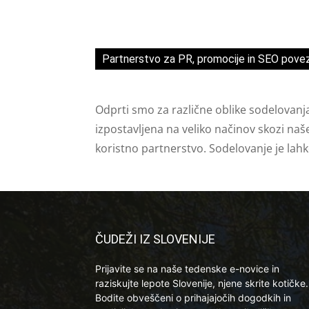
Partnerstvo za PR, promocije in SEO pove
Odprti smo za različne oblike sodelovanj
izpostavljena na veliko načinov skozi naš
koristno partnerstvo. Sodelovanje je lah
ČUDEŽI IZ SLOVENIJE
Prijavite se na naše tedenske e-novice in
raziskujte lepote Slovenije, njene skrite kotičke.
Bodite obveščeni o prihajajočih dogodkih in