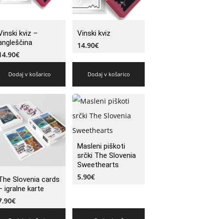
Vinski kviz –
Vinski kviz
angleščina
14.90
€
14.90
€
Dodaj v košarico
Dodaj v košarico
Masleni piškoti
srčki The Slovenia
Sweethearts
5.90
€
The Slovenia cards
– igralne karte
7.90
€