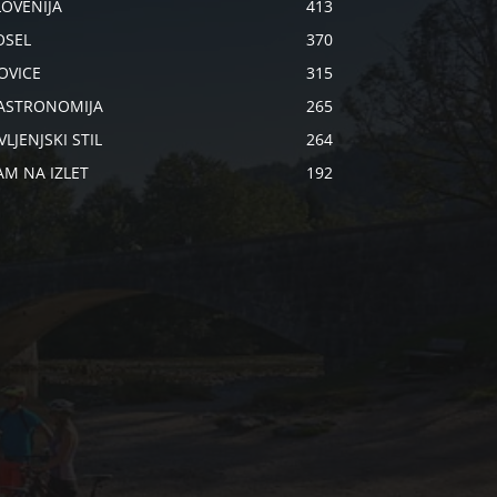
LOVENIJA
413
OSEL
370
OVICE
315
ASTRONOMIJA
265
VLJENJSKI STIL
264
AM NA IZLET
192