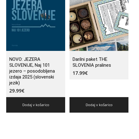
NOVO: JEZERA
Darilni paket THE
SLOVENIJE, Naj 101
SLOVENIA pralines
jezero – posodobljena
17.99
€
izdaja 2025 (slovenski
jezik)
29.99
€
Dodaj v košarico
Dodaj v košarico