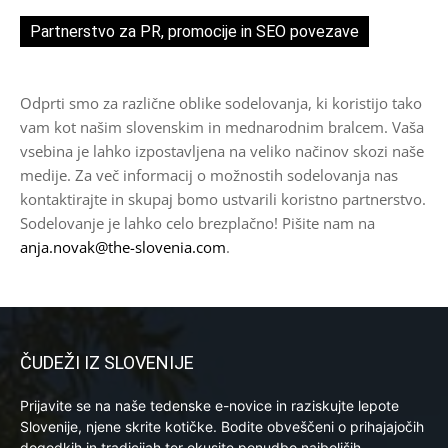
Partnerstvo za PR, promocije in SEO povezave
Odprti smo za različne oblike sodelovanja, ki koristijo tako
vam kot našim slovenskim in mednarodnim bralcem. Vaša
vsebina je lahko izpostavljena na veliko načinov skozi naše
medije. Za več informacij o možnostih sodelovanja nas
kontaktirajte in skupaj bomo ustvarili koristno partnerstvo.
Sodelovanje je lahko celo brezplačno! Pišite nam na
anja.novak@the-slovenia.com
.
ČUDEŽI IZ SLOVENIJE
Prijavite se na naše tedenske e-novice in raziskujte lepote
Slovenije, njene skrite kotičke. Bodite obveščeni o prihajajočih
dogodkih in tradicijah ter okusite ponudbo najboljših