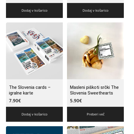
Dodaj v košarico
Dodaj v košarico
The Slovenia cards –
Masleni piškoti srčki The
igralne karte
Slovenia Sweethearts
7.90
€
5.90
€
Dodaj v košarico
Preberi več