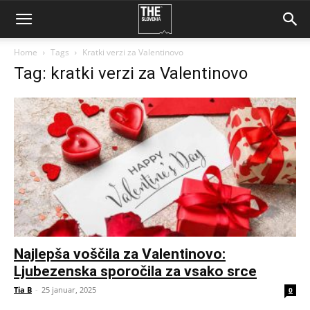
Home
Tags
Kratki verzi za Valentinovo
Tag: kratki verzi za Valentinovo
Najlepša voščila za Valentinovo:
Ljubezenska sporočila za vsako srce
Tia B
-
25 januar, 2025
0