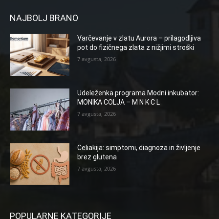
NAJBOLJ BRANO
Varčevanje v zlatu Aurora – prilagodljiva
pot do fizičnega zlata z nižjimi stroški
7 avgusta, 2026
Udeleženka programa Modni inkubator:
MONIKA COLJA – M N K C L
7 avgusta, 2026
Celiakija: simptomi, diagnoza in življenje
brez glutena
7 avgusta, 2026
POPULARNE KATEGORIJE