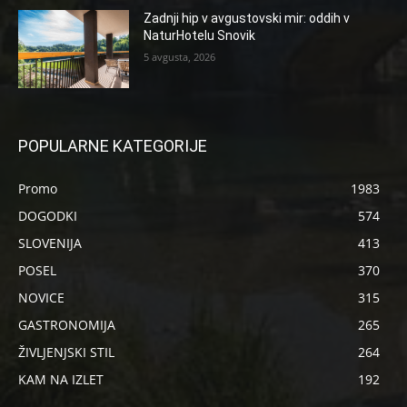
Zadnji hip v avgustovski mir: oddih v
NaturHotelu Snovik
5 avgusta, 2026
POPULARNE KATEGORIJE
Promo
1983
DOGODKI
574
SLOVENIJA
413
POSEL
370
NOVICE
315
GASTRONOMIJA
265
ŽIVLJENJSKI STIL
264
KAM NA IZLET
192