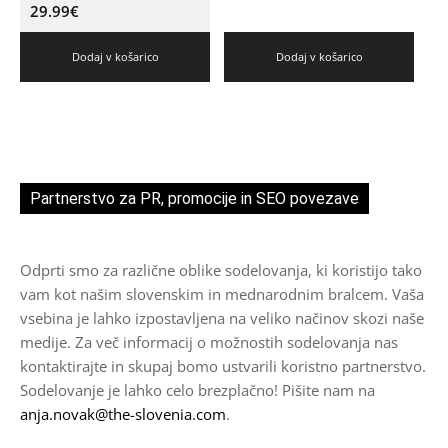
29.99
€
Dodaj v košarico
Dodaj v košarico
Partnerstvo za PR, promocije in SEO povezave
Odprti smo za različne oblike sodelovanja, ki koristijo tako
vam kot našim slovenskim in mednarodnim bralcem. Vaša
vsebina je lahko izpostavljena na veliko načinov skozi naše
medije. Za več informacij o možnostih sodelovanja nas
kontaktirajte in skupaj bomo ustvarili koristno partnerstvo.
Sodelovanje je lahko celo brezplačno! Pišite nam na
anja.novak@the-slovenia.com
.