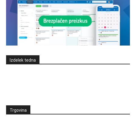
Izdelek tedna
Trgovina