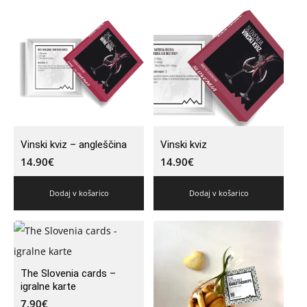
Vinski kviz – angleščina
Vinski kviz
14.90
€
14.90
€
Dodaj v košarico
Dodaj v košarico
The Slovenia cards –
igralne karte
7.90
€