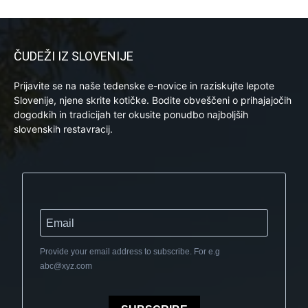
ČUDEŽI IZ SLOVENIJE
Prijavite se na naše tedenske e-novice in raziskujte lepote
Slovenije, njene skrite kotičke. Bodite obveščeni o prihajajočih
dogodkih in tradicijah ter okusite ponudbo najboljših
slovenskih restavracij.
Provide your email address to subscribe. For e.g
abc@xyz.com