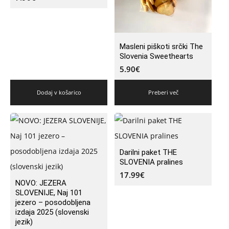
Masleni piškoti srčki The
Slovenia Sweethearts
5.90
€
Dodaj v košarico
Preberi več
Darilni paket THE
SLOVENIA pralines
17.99
€
NOVO: JEZERA
SLOVENIJE, Naj 101
jezero – posodobljena
izdaja 2025 (slovenski
jezik)