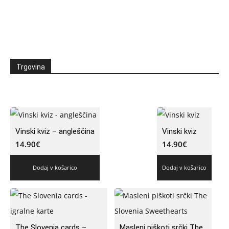
Trgovina
Vinski kviz – angleščina
Vinski kviz
14.90
€
14.90
€
Dodaj v košarico
Dodaj v košarico
The Slovenia cards –
Masleni piškoti srčki The