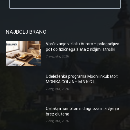
NAJBOLJ BRANO
Varčevanje v zlatu Aurora – prilagodljiva
pot do fizičnega zlata z nižjimi stroški
7 avgusta, 2026
Udeleženka programa Modni inkubator:
MONIKA COLJA – M N K C L
7 avgusta, 2026
Celiakija: simptomi, diagnoza in življenje
brez glutena
7 avgusta, 2026