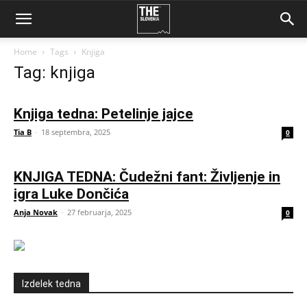
Home
Tags
Knjiga
Tag: knjiga
Knjiga tedna: Petelinje jajce
Tia B
-
18 septembra, 2025
0
KNJIGA TEDNA: Čudežni fant: Življenje in
igra Luke Dončića
Anja Novak
-
27 februarja, 2025
0
Izdelek tedna