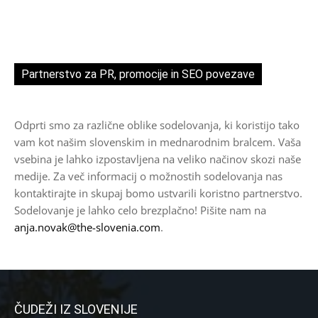
Partnerstvo za PR, promocije in SEO povezave
Odprti smo za različne oblike sodelovanja, ki koristijo tako
vam kot našim slovenskim in mednarodnim bralcem. Vaša
vsebina je lahko izpostavljena na veliko načinov skozi naše
medije. Za več informacij o možnostih sodelovanja nas
kontaktirajte in skupaj bomo ustvarili koristno partnerstvo.
Sodelovanje je lahko celo brezplačno! Pišite nam na
anja.novak@the-slovenia.com
.
ČUDEŽI IZ SLOVENIJE