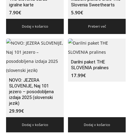
igralne karte
Slovenia Sweethearts
7.90
€
5.90
€
Dodaj v košarico
Preberi več
Darilni paket THE
SLOVENIA pralines
17.99
€
NOVO: JEZERA
SLOVENIJE, Naj 101
jezero – posodobljena
izdaja 2025 (slovenski
jezik)
29.99
€
Dodaj v košarico
Dodaj v košarico