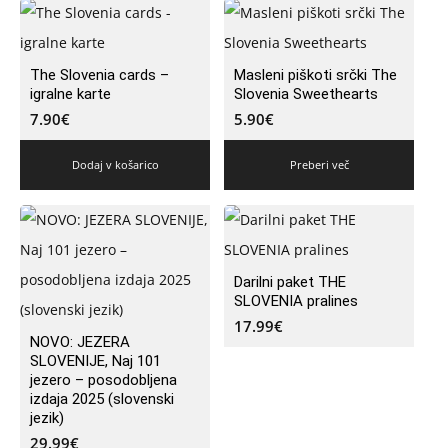
The Slovenia cards –
Masleni piškoti srčki The
igralne karte
Slovenia Sweethearts
7.90
€
5.90
€
Dodaj v košarico
Preberi več
Darilni paket THE
SLOVENIA pralines
17.99
€
NOVO: JEZERA
SLOVENIJE, Naj 101
jezero – posodobljena
izdaja 2025 (slovenski
jezik)
29.99
€