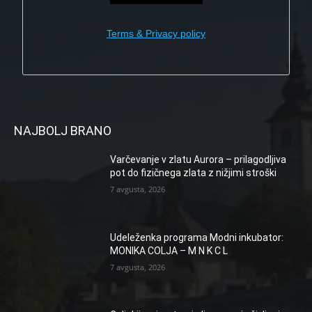
Terms & Privacy policy
NAJBOLJ BRANO
Varčevanje v zlatu Aurora – prilagodljiva
pot do fizičnega zlata z nižjimi stroški
7 avgusta, 2026
Udeleženka programa Modni inkubator:
MONIKA COLJA – M N K C L
7 avgusta, 2026