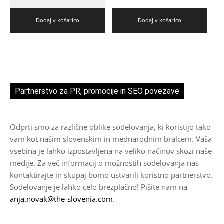
Dodaj v košarico
Dodaj v košarico
Partnerstvo za PR, promocije in SEO povezave
Odprti smo za različne oblike sodelovanja, ki koristijo tako
vam kot našim slovenskim in mednarodnim bralcem. Vaša
vsebina je lahko izpostavljena na veliko načinov skozi naše
medije. Za več informacij o možnostih sodelovanja nas
kontaktirajte in skupaj bomo ustvarili koristno partnerstvo.
Sodelovanje je lahko celo brezplačno! Pišite nam na
anja.novak@the-slovenia.com
.