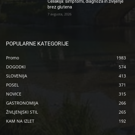
Celiakija: simptomi, diagnoza in življenje
brez glutena
7 avgusta, 2026
POPULARNE KATEGORIJE
Promo
1983
DOGODKI
574
SLOVENIJA
413
POSEL
371
NOVICE
315
GASTRONOMIJA
266
ŽIVLJENJSKI STIL
265
KAM NA IZLET
192