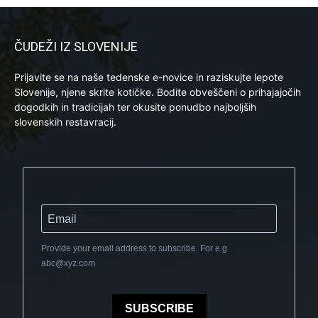
ČUDEŽI IZ SLOVENIJE
Prijavite se na naše tedenske e-novice in raziskujte lepote
Slovenije, njene skrite kotičke. Bodite obveščeni o prihajajočih
dogodkih in tradicijah ter okusite ponudbo najboljših
slovenskih restavracij.
Provide your email address to subscribe. For e.g
abc@xyz.com
SUBSCRIBE