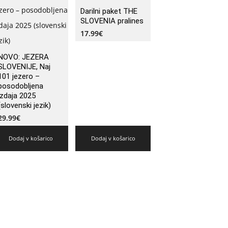
Darilni paket THE
SLOVENIA pralines
17.99
€
NOVO: JEZERA
SLOVENIJE, Naj
101 jezero –
posodobljena
izdaja 2025
(slovenski jezik)
29.99
€
Dodaj v košarico
Dodaj v košarico