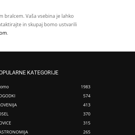
m bralcem. Vaša vsebina je lahko
aktirajte in skupaj bomo ustvarili
com
.
OPULARNE KATEGORIJE
romo
1983
OGODKI
574
LOVENIJA
413
OSEL
370
OVICE
315
ASTRONOMIJA
265