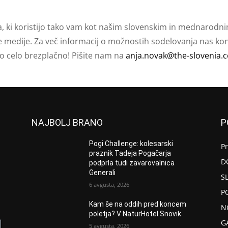
a, ki koristijo tako vam kot našim slovenskim in mednarodni
e medije. Za več informacij o možnostih sodelovanja nas kont
ko celo brezplačno! Pišite nam na
anja.novak@the-slovenia.
NAJBOLJ BRANO
P
Pogi Challenge: kolesarski
P
praznik Tadeja Pogačarja
D
podprla tudi zavarovalnica
Generali
S
6 avgusta, 2026
P
Kam še na oddih pred koncem
N
poletja? V NaturHotel Snovik
G
5 avgusta, 2026