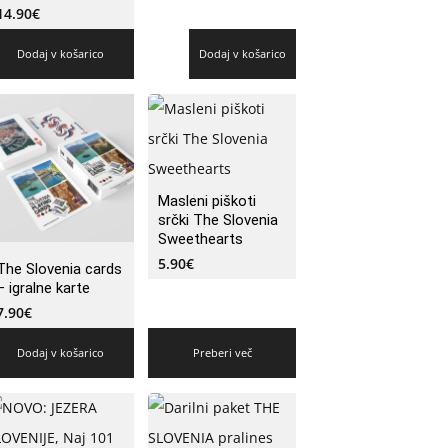
14.90
€
Dodaj v košarico
Dodaj v košarico
Masleni piškoti
srčki The Slovenia
Sweethearts
5.90
€
The Slovenia cards
– igralne karte
7.90
€
Dodaj v košarico
Preberi več