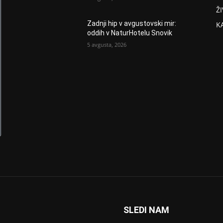
ŽI
Zadnji hip v avgustovski mir:
K
oddih v NaturHotelu Snovik
5 avgusta, 2026
SLEDI NAM