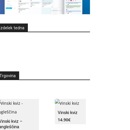
Izdelek tedna
Trgovina
Vinski kviz
14.90
€
Vinski kviz –
angleščina