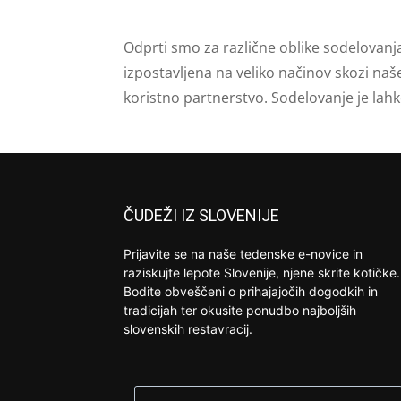
Odprti smo za različne oblike sodelovanj
izpostavljena na veliko načinov skozi naš
koristno partnerstvo. Sodelovanje je lah
ČUDEŽI IZ SLOVENIJE
Prijavite se na naše tedenske e-novice in
raziskujte lepote Slovenije, njene skrite kotičke.
Bodite obveščeni o prihajajočih dogodkih in
tradicijah ter okusite ponudbo najboljših
slovenskih restavracij.