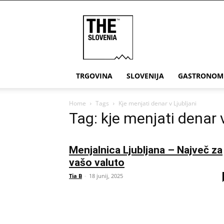
THE
Slovenia
TRGOVINA
SLOVENIJA
GASTRONOM
Home
Tags
Kje menjati denar v Ljubljani
Tag: kje menjati denar v
Menjalnica Ljubljana – Največ za
vašo valuto
Tia B
-
18 junij, 2025