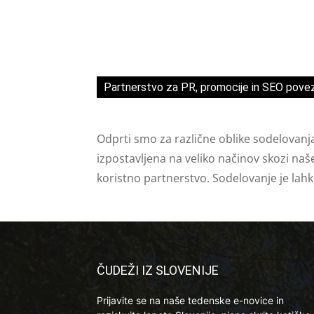
Partnerstvo za PR, promocije in SEO pove
Odprti smo za različne oblike sodelovanj
izpostavljena na veliko načinov skozi naš
koristno partnerstvo. Sodelovanje je lah
ČUDEŽI IZ SLOVENIJE
Prijavite se na naše tedenske e-novice in