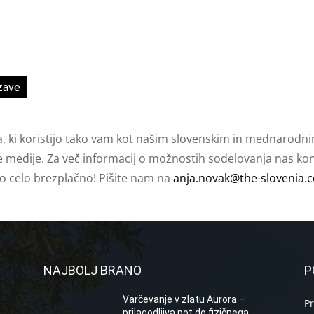
zave
a, ki koristijo tako vam kot našim slovenskim in mednarodni
e medije. Za več informacij o možnostih sodelovanja nas kont
ko celo brezplačno! Pišite nam na
anja.novak@the-slovenia.
NAJBOLJ BRANO
P
Varčevanje v zlatu Aurora –
P
prilagodljiva pot do fizičnega