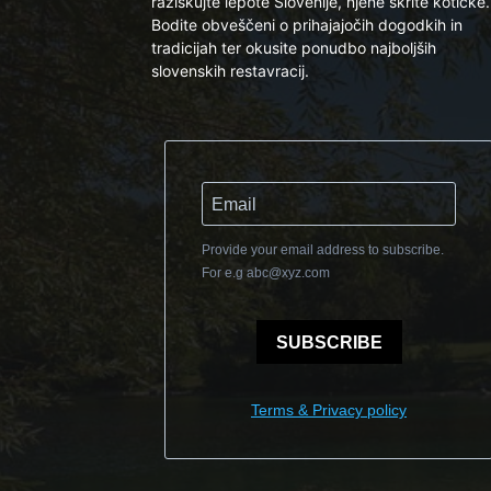
raziskujte lepote Slovenije, njene skrite kotičke.
Bodite obveščeni o prihajajočih dogodkih in
tradicijah ter okusite ponudbo najboljših
slovenskih restavracij.
Provide your email address to subscribe.
For e.g
abc@xyz.com
SUBSCRIBE
Terms & Privacy policy