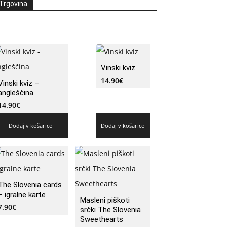
Trgovina
Vinski kviz
14.90
€
Vinski kviz –
angleščina
14.90
€
Dodaj v košarico
Dodaj v košarico
The Slovenia cards
– igralne karte
Masleni piškoti
7.90
€
srčki The Slovenia
Sweethearts