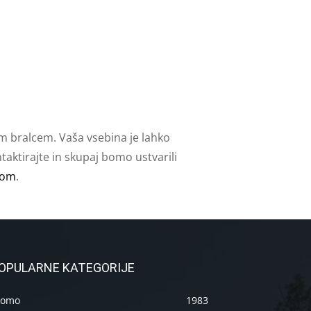
m bralcem. Vaša vsebina je lahko
aktirajte in skupaj bomo ustvarili
com
.
OPULARNE KATEGORIJE
romo
1983