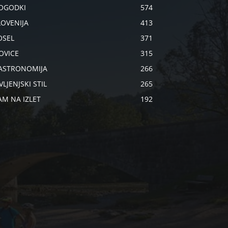
OGODKI
574
LOVENIJA
413
OSEL
371
OVICE
315
ASTRONOMIJA
266
VLJENJSKI STIL
265
AM NA IZLET
192