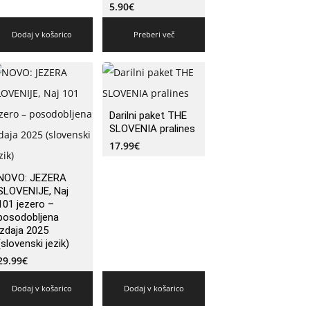
5.90
€
Dodaj v košarico
Preberi več
Darilni paket THE
SLOVENIA pralines
17.99
€
NOVO: JEZERA
SLOVENIJE, Naj
101 jezero –
posodobljena
izdaja 2025
(slovenski jezik)
29.99
€
Dodaj v košarico
Dodaj v košarico