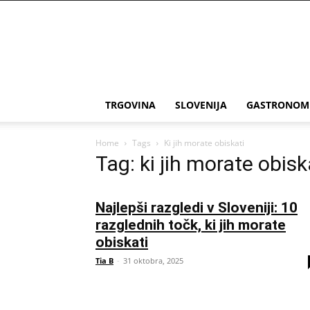
THE
Slovenia
TRGOVINA
SLOVENIJA
GASTRONOM
Home
Tags
Ki jih morate obiskati
Tag: ki jih morate obisk
Najlepši razgledi v Sloveniji: 10
razglednih točk, ki jih morate
obiskati
Tia B
-
31 oktobra, 2025