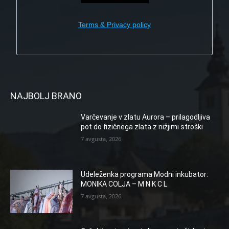
Terms & Privacy policy
NAJBOLJ BRANO
Varčevanje v zlatu Aurora – prilagodljiva
pot do fizičnega zlata z nižjimi stroški
7 avgusta, 2026
Udeleženka programa Modni inkubator:
MONIKA COLJA – M N K C L
7 avgusta, 2026