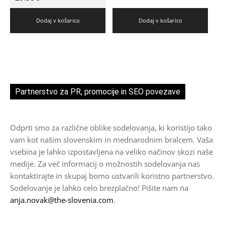
Dodaj v košarico
Dodaj v košarico
Partnerstvo za PR, promocije in SEO povezave
Odprti smo za različne oblike sodelovanja, ki koristijo tako
vam kot našim slovenskim in mednarodnim bralcem. Vaša
vsebina je lahko izpostavljena na veliko načinov skozi naše
medije. Za več informacij o možnostih sodelovanja nas
kontaktirajte in skupaj bomo ustvarili koristno partnerstvo.
Sodelovanje je lahko celo brezplačno! Pišite nam na
anja.novak@the-slovenia.com
.