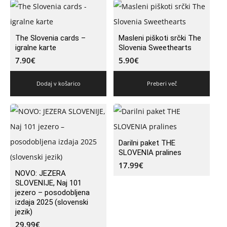
The Slovenia cards –
Masleni piškoti srčki The
igralne karte
Slovenia Sweethearts
7.90
€
5.90
€
Dodaj v košarico
Preberi več
Darilni paket THE
SLOVENIA pralines
17.99
€
NOVO: JEZERA
SLOVENIJE, Naj 101
jezero – posodobljena
izdaja 2025 (slovenski
jezik)
29.99
€