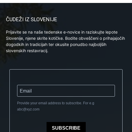
ČUDEŽI IZ SLOVENIJE
Prijavite se na naše tedenske e-novice in raziskujte lepote
Slovenije, njene skrite kotičke. Bodite obveščeni o prihajajočih
dogodkih in tradicijah ter okusite ponudbo najboljših
slovenskih restavracij.
Provide your email address to subscribe. For e.g
abc@xyz.com
SUBSCRIBE