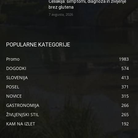
Celiakija: simptomi, diagnoza in življenje
brez glutena
7 avgusta, 2026
POPULARNE KATEGORIJE
Promo
1983
DOGODKI
574
SLOVENIJA
413
POSEL
371
NOVICE
315
GASTRONOMIJA
266
ŽIVLJENJSKI STIL
265
KAM NA IZLET
192