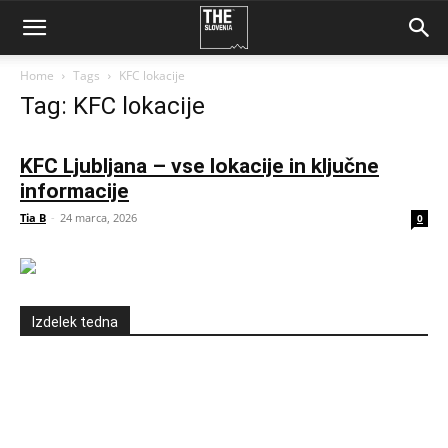
Home
Tags
KFC lokacije
Tag: KFC lokacije
KFC Ljubljana – vse lokacije in ključne
informacije
Tia B
-
24 marca, 2026
0
Izdelek tedna