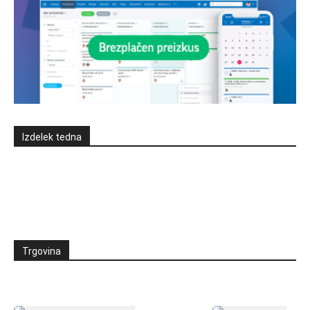
Izdelek tedna
Trgovina