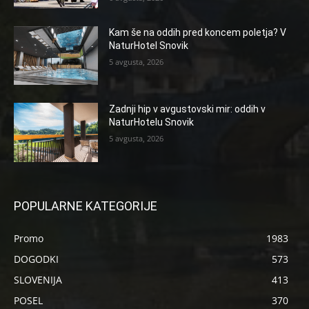
Kam še na oddih pred koncem poletja? V
NaturHotel Snovik
5 avgusta, 2026
Zadnji hip v avgustovski mir: oddih v
NaturHotelu Snovik
5 avgusta, 2026
POPULARNE KATEGORIJE
Promo
1983
DOGODKI
573
SLOVENIJA
413
POSEL
370