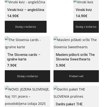
Vinski kviz – angleščina
Vinski kviz
14.90
€
14.90
€
Dodaj v košarico
Dodaj v košarico
The Slovenia cards –
Masleni piškoti srčki The
igralne karte
Slovenia Sweethearts
7.90
€
5.90
€
Dodaj v košarico
Preberi več
Darilni paket THE