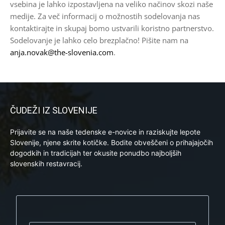
vsebina je lahko izpostavljena na veliko načinov skozi naše
medije. Za več informacij o možnostih sodelovanja nas
kontaktirajte in skupaj bomo ustvarili koristno partnerstvo.
Sodelovanje je lahko celo brezplačno! Pišite nam na
anja.novak@the-slovenia.com
.
ČUDEŽI IZ SLOVENIJE
Prijavite se na naše tedenske e-novice in raziskujte lepote
Slovenije, njene skrite kotičke. Bodite obveščeni o prihajajočih
dogodkih in tradicijah ter okusite ponudbo najboljših
slovenskih restavracij.