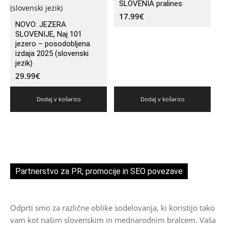
SLOVENIA pralines
17.99
€
NOVO: JEZERA
SLOVENIJE, Naj 101
jezero – posodobljena
izdaja 2025 (slovenski
jezik)
29.99
€
Dodaj v košarico
Dodaj v košarico
Partnerstvo za PR, promocije in SEO povezave
Odprti smo za različne oblike sodelovanja, ki koristijo tako
vam kot našim slovenskim in mednarodnim bralcem. Vaša