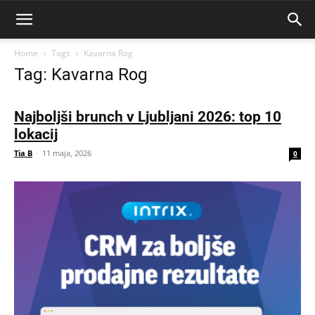
Home
Tags
Kavarna Rog
Tag: Kavarna Rog
Najboljši brunch v Ljubljani 2026: top 10
lokacij
Tia B
-
11 maja, 2026
0