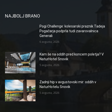
NAJBOLJ BRANO
Pogi Challenge: kolesarski praznik Tadeja
Pogačarja podprla tudi zavarovalnica
Generali
6 avgusta, 2026
Kam še na oddih pred koncem poletja? V
NaturHotel Snovik
5 avgusta, 2026
Zadnji hip v avgustovski mir: oddih v
NaturHotelu Snovik
5 avgusta, 2026