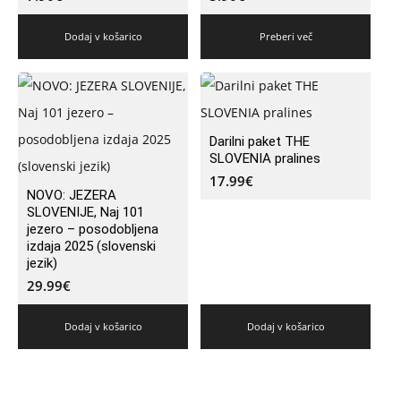
Dodaj v košarico
Preberi več
Darilni paket THE
SLOVENIA pralines
17.99
€
NOVO: JEZERA
SLOVENIJE, Naj 101
jezero – posodobljena
izdaja 2025 (slovenski
jezik)
29.99
€
Dodaj v košarico
Dodaj v košarico