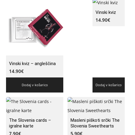
Vinski kviz
14.90
€
Vinski kviz – angleščina
14.90
€
Dodaj v košarico
Dodaj v košarico
The Slovenia cards –
Masleni piškoti srčki The
igralne karte
Slovenia Sweethearts
7.90
€
5.90
€