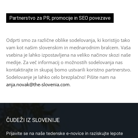
Partnerstvo za PR, promocije in SEO povezave
Odprti smo za različne oblike sodelovanja, ki koristijo tako
vam kot našim slovenskim in mednarodnim bralcem. Vaša
vsebina je lahko izpostavljena na veliko načinov skozi naše
medije. Za več informacij o možnostih sodelovanja nas
kontaktirajte in skupaj bomo ustvarili koristno partnerstvo.
Sodelovanje je lahko celo brezplačno! Pišite nam na
anja.novak@the-slovenia.com
.
ČUDEŽI IZ SLOVENIJE
Prijavite se na naše tedenske e-novice in raziskujte lepote