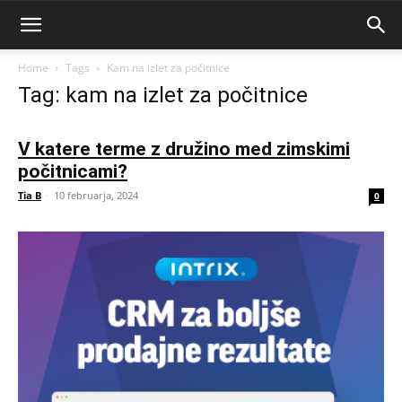
Home
Tags
Kam na izlet za počitnice
Tag: kam na izlet za počitnice
V katere terme z družino med zimskimi
počitnicami?
Tia B
-
10 februarja, 2024
0