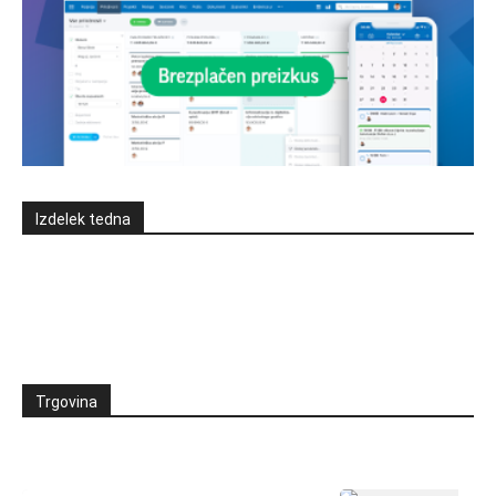
Izdelek tedna
Trgovina