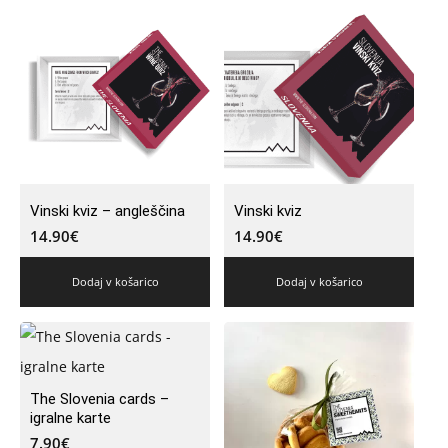
Vinski kviz – angleščina
Vinski kviz
14.90
€
14.90
€
Dodaj v košarico
Dodaj v košarico
The Slovenia cards –
igralne karte
7.90
€