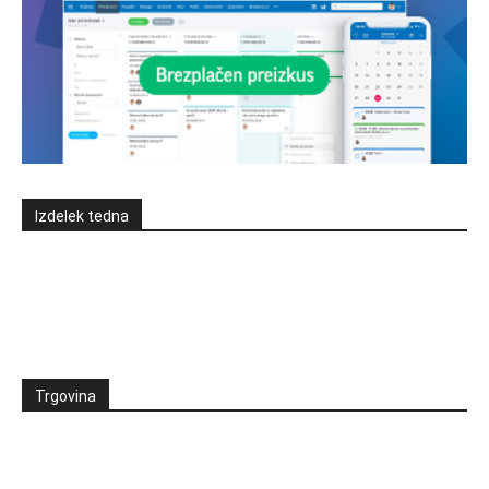
Izdelek tedna
Trgovina