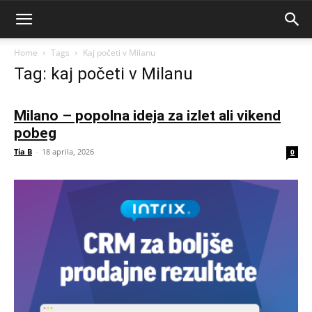
Home
Tags
Kaj početi v Milanu
Tag: kaj početi v Milanu
Milano – popolna ideja za izlet ali vikend
pobeg
Tia B
-
18 aprila, 2026
0