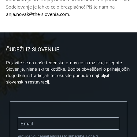
Sodelovanje je lahko celo brezplačno! Pišite nam na
anja.novak@the-slovenia.com
.
ČUDEŽI IZ SLOVENIJE
Prijavite se na naše tedenske e-novice in raziskujte lepote
Slovenije, njene skrite kotičke. Bodite obveščeni o prihajajočih
dogodkih in tradicijah ter okusite ponudbo najboljših
slovenskih restavracij.
Provide your email address to subscribe. For e.g