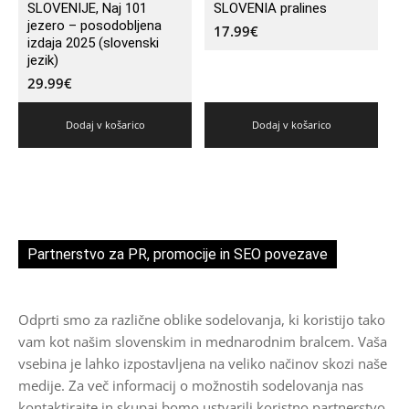
SLOVENIJE, Naj 101
SLOVENIA pralines
jezero – posodobljena
17.99
€
izdaja 2025 (slovenski
jezik)
29.99
€
Dodaj v košarico
Dodaj v košarico
Partnerstvo za PR, promocije in SEO povezave
Odprti smo za različne oblike sodelovanja, ki koristijo tako
vam kot našim slovenskim in mednarodnim bralcem. Vaša
vsebina je lahko izpostavljena na veliko načinov skozi naše
medije. Za več informacij o možnostih sodelovanja nas
kontaktirajte in skupaj bomo ustvarili koristno partnerstvo.