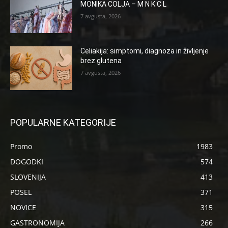
MONIKA COLJA – M N K C L
7 avgusta, 2026
Celiakija: simptomi, diagnoza in življenje
brez glutena
7 avgusta, 2026
POPULARNE KATEGORIJE
Promo
1983
DOGODKI
574
SLOVENIJA
413
POSEL
371
NOVICE
315
GASTRONOMIJA
266