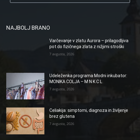
NAJBOLJ BRANO
Varčevanje v zlatu Aurora – prilagodljiva
pot do fizičnega zlata z nižjimi stroški
7 avgusta, 2026
Udeleženka programa Modni inkubator:
MONIKA COLJA – M N K C L
7 avgusta, 2026
Celiakija: simptomi, diagnoza in življenje
brez glutena
7 avgusta, 2026