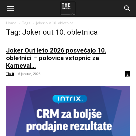
Home
Tags
Joker out 10. obletnica
Tag: Joker out 10. obletnica
Joker Out leto 2026 posvečajo 10.
obletnici – polovica vstopnic za
Karneval...
Tia B
-
6 januar, 2026
0