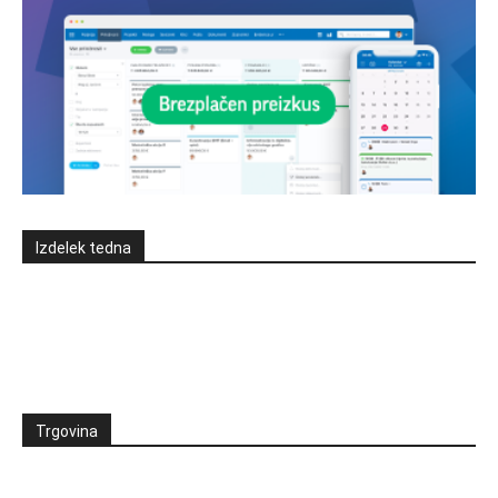
Izdelek tedna
Trgovina