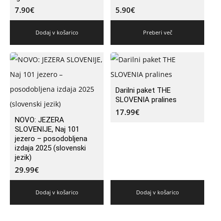
7.90
€
5.90
€
Dodaj v košarico
Preberi več
Darilni paket THE
SLOVENIA pralines
17.99
€
NOVO: JEZERA
SLOVENIJE, Naj 101
jezero – posodobljena
izdaja 2025 (slovenski
jezik)
29.99
€
Dodaj v košarico
Dodaj v košarico