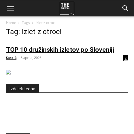
Home
Tags
Izlet z otroci
Tag: izlet z otroci
TOP 10 družinskih izletov po Sloveniji
Saso B
-
3 aprila, 2026
0
Izdelek tedna