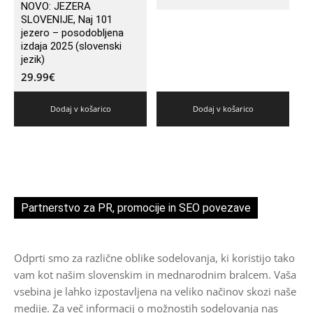
NOVO: JEZERA
SLOVENIJE, Naj 101
jezero – posodobljena
izdaja 2025 (slovenski
jezik)
29.99
€
Dodaj v košarico
Dodaj v košarico
Partnerstvo za PR, promocije in SEO povezave
Odprti smo za različne oblike sodelovanja, ki koristijo tako
vam kot našim slovenskim in mednarodnim bralcem. Vaša
vsebina je lahko izpostavljena na veliko načinov skozi naše
medije. Za več informacij o možnostih sodelovanja nas