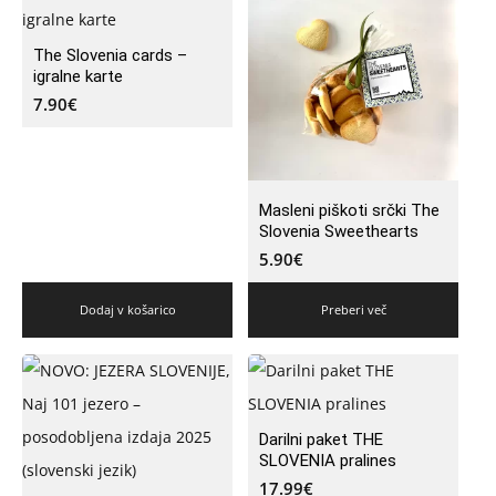
The Slovenia cards –
igralne karte
7.90
€
Masleni piškoti srčki The
Slovenia Sweethearts
5.90
€
Dodaj v košarico
Preberi več
Darilni paket THE
SLOVENIA pralines
17.99
€