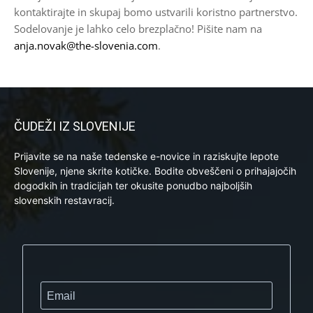
kontaktirajte in skupaj bomo ustvarili koristno partnerstvo.
Sodelovanje je lahko celo brezplačno! Pišite nam na
anja.novak@the-slovenia.com
.
ČUDEŽI IZ SLOVENIJE
Prijavite se na naše tedenske e-novice in raziskujte lepote
Slovenije, njene skrite kotičke. Bodite obveščeni o prihajajočih
dogodkih in tradicijah ter okusite ponudbo najboljših
slovenskih restavracij.