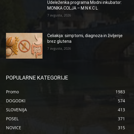
Udeleženka programa Modni inkubator:
MONIKA COLJA – M N K C L
7 avgusta, 2026
Celiakija: simptomi, diagnoza in življenje
brez glutena
7 avgusta, 2026
POPULARNE KATEGORIJE
Promo
1983
DOGODKI
574
SLOVENIJA
413
POSEL
371
NOVICE
315