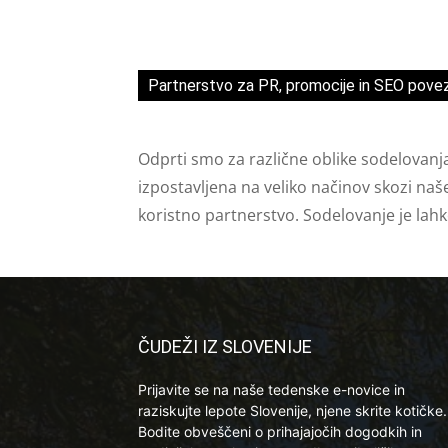
Partnerstvo za PR, promocije in SEO pove
Odprti smo za različne oblike sodelovanj
izpostavljena na veliko načinov skozi naš
koristno partnerstvo. Sodelovanje je lah
ČUDEŽI IZ SLOVENIJE
Prijavite se na naše tedenske e-novice in
raziskujte lepote Slovenije, njene skrite kotičke.
Bodite obveščeni o prihajajočih dogodkih in