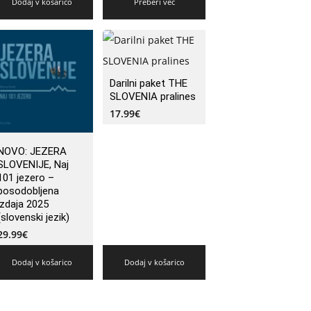
Dodaj v košarico
Preberi več
Darilni paket THE
SLOVENIA pralines
17.99
€
NOVO: JEZERA
SLOVENIJE, Naj
101 jezero –
posodobljena
izdaja 2025
(slovenski jezik)
29.99
€
Dodaj v košarico
Dodaj v košarico