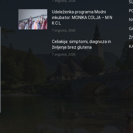
7 avgusta, 2026
S
P
Udeleženka programa Modni
inkubator: MONIKA COLJA – M N
N
K C L
G
7 avgusta, 2026
ŽI
Celiakija: simptomi, diagnoza in
K
življenje brez glutena
7 avgusta, 2026