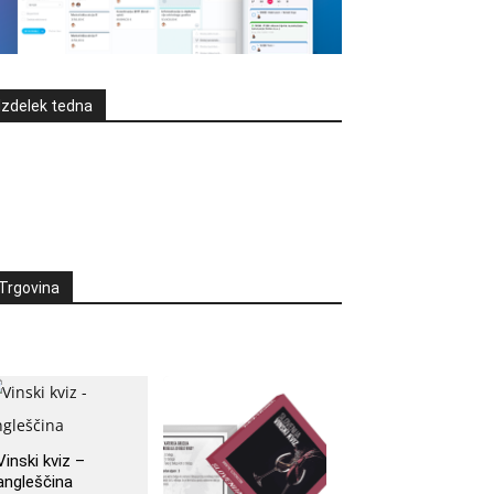
Izdelek tedna
Trgovina
Vinski kviz –
angleščina