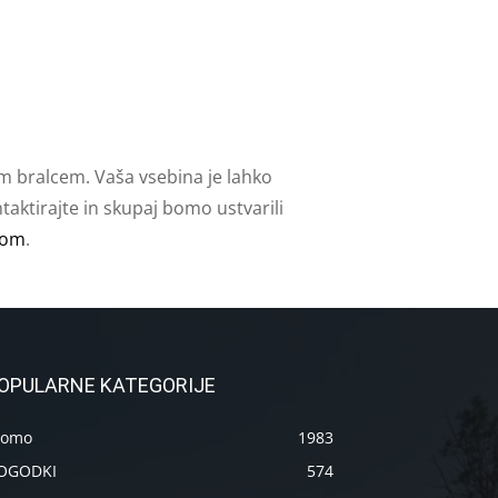
m bralcem. Vaša vsebina je lahko
aktirajte in skupaj bomo ustvarili
com
.
OPULARNE KATEGORIJE
romo
1983
OGODKI
574