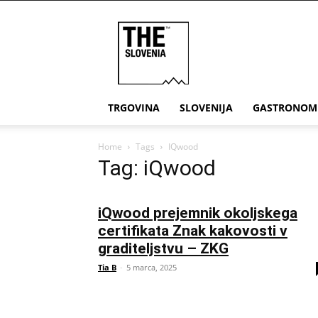
THE
Slovenia
TRGOVINA
SLOVENIJA
GASTRONOM
Home
Tags
IQwood
Tag: iQwood
iQwood prejemnik okoljskega
certifikata Znak kakovosti v
graditeljstvu – ZKG
Tia B
-
5 marca, 2025