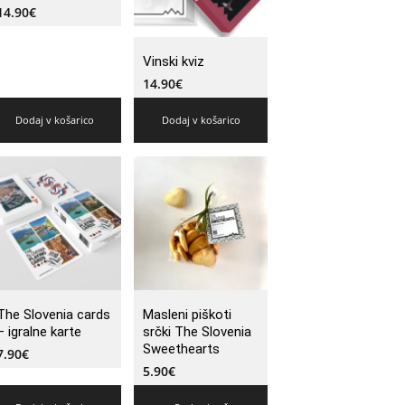
14.90
€
Vinski kviz
14.90
€
Dodaj v košarico
Dodaj v košarico
The Slovenia cards
Masleni piškoti
– igralne karte
srčki The Slovenia
Sweethearts
7.90
€
5.90
€