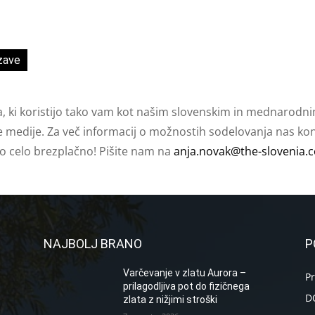
zave
a, ki koristijo tako vam kot našim slovenskim in mednarodni
e medije. Za več informacij o možnostih sodelovanja nas kont
ko celo brezplačno! Pišite nam na
anja.novak@the-slovenia.
NAJBOLJ BRANO
P
Varčevanje v zlatu Aurora –
P
prilagodljiva pot do fizičnega
D
zlata z nižjimi stroški