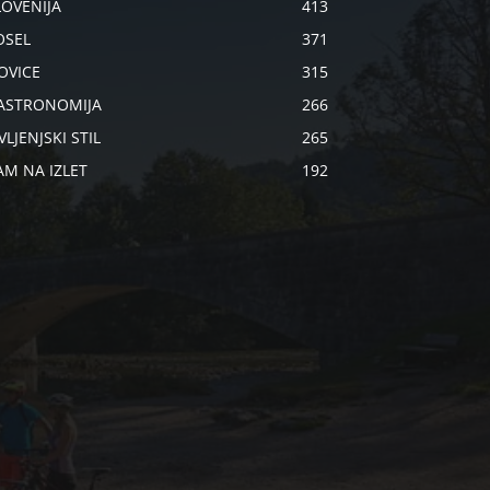
LOVENIJA
413
OSEL
371
OVICE
315
ASTRONOMIJA
266
VLJENJSKI STIL
265
AM NA IZLET
192