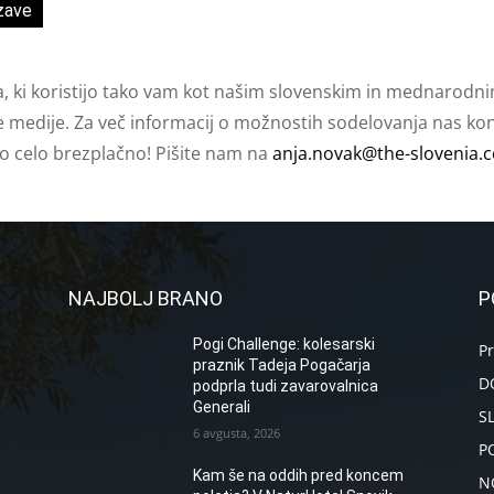
zave
a, ki koristijo tako vam kot našim slovenskim in mednarodni
e medije. Za več informacij o možnostih sodelovanja nas kont
ko celo brezplačno! Pišite nam na
anja.novak@the-slovenia.
NAJBOLJ BRANO
P
Pogi Challenge: kolesarski
P
praznik Tadeja Pogačarja
D
podprla tudi zavarovalnica
Generali
S
6 avgusta, 2026
P
Kam še na oddih pred koncem
N