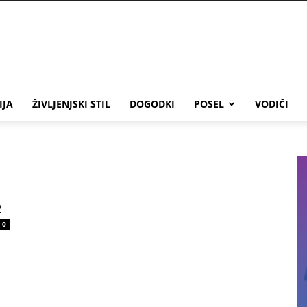
IJA
ŽIVLJENJSKI STIL
DOGODKI
POSEL
VODIČI
6
0