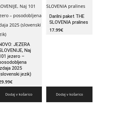
Darilni paket THE
SLOVENIA pralines
17.99
€
NOVO: JEZERA
SLOVENIJE, Naj
101 jezero –
posodobljena
izdaja 2025
(slovenski jezik)
29.99
€
Dodaj v košarico
Dodaj v košarico