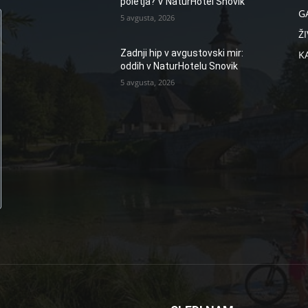
poletja? V NaturHotel Snovik
G
5 avgusta, 2026
ŽI
Zadnji hip v avgustovski mir:
K
oddih v NaturHotelu Snovik
5 avgusta, 2026