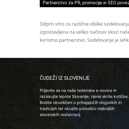
Partnerstvo za PR, promocije in SEO pove
Odprti smo za različne oblike sodelovanj
izpostavljena na veliko načinov skozi naš
koristno partnerstvo. Sodelovanje je lah
ČUDEŽI IZ SLOVENIJE
Prijavite se na naše tedenske e-novice in
raziskujte lepote Slovenije, njene skrite kotičke.
Bodite obveščeni o prihajajočih dogodkih in
tradicijah ter okusite ponudbo najboljših
slovenskih restavracij.