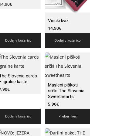
14.90
€
Vinski kviz
14.90
€
Dodaj v košarico
Dodaj v košarico
The Slovenia cards
– igralne karte
Masleni piškoti
7.90
€
srčki The Slovenia
Sweethearts
5.90
€
Dodaj v košarico
Preberi več