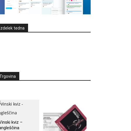
Izdelek tedna
Trgovina
Vinski kviz –
angleščina