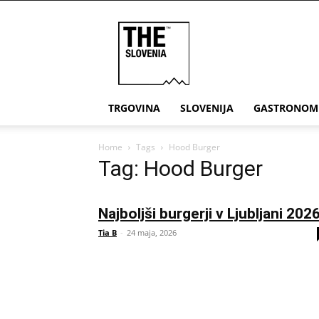
THE
Slovenia
TRGOVINA
SLOVENIJA
GASTRONOM
Home
Tags
Hood Burger
Tag: Hood Burger
Najboljši burgerji v Ljubljani 202
Tia B
-
24 maja, 2026