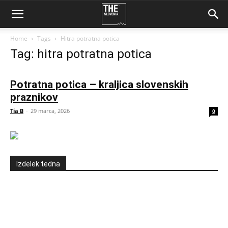
Home
Tags
Hitra potratna potica
Tag: hitra potratna potica
Potratna potica – kraljica slovenskih
praznikov
Tia B
-
29 marca, 2026
0
Izdelek tedna