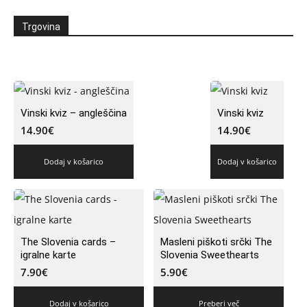
Trgovina
Vinski kviz – angleščina
Vinski kviz
14.90
€
14.90
€
Dodaj v košarico
Dodaj v košarico
The Slovenia cards –
Masleni piškoti srčki The
igralne karte
Slovenia Sweethearts
7.90
€
5.90
€
Dodaj v košarico
Preberi več