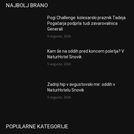
NAJBOLJ BRANO
Pogi Challenge: kolesarski praznik Tadeja
Pogačarja podprla tudi zavarovalnica
Generali
6 avgusta, 2026
Kam še na oddih pred koncem poletja? V
NaturHotel Snovik
5 avgusta, 2026
Zadnji hip v avgustovski mir: oddih v
NaturHotelu Snovik
5 avgusta, 2026
POPULARNE KATEGORIJE