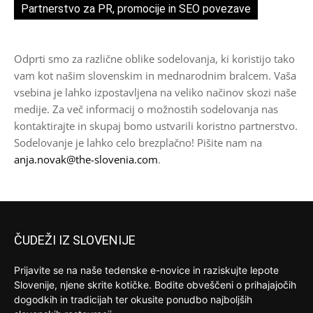
Partnerstvo za PR, promocije in SEO povezave
Odprti smo za različne oblike sodelovanja, ki koristijo tako
vam kot našim slovenskim in mednarodnim bralcem. Vaša
vsebina je lahko izpostavljena na veliko načinov skozi naše
medije. Za več informacij o možnostih sodelovanja nas
kontaktirajte in skupaj bomo ustvarili koristno partnerstvo.
Sodelovanje je lahko celo brezplačno! Pišite nam na
anja.novak@the-slovenia.com
.
ČUDEŽI IZ SLOVENIJE
Prijavite se na naše tedenske e-novice in raziskujte lepote
Slovenije, njene skrite kotičke. Bodite obveščeni o prihajajočih
dogodkih in tradicijah ter okusite ponudbo najboljših