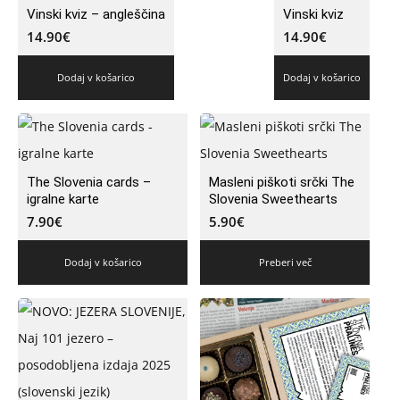
Vinski kviz – angleščina
Vinski kviz
14.90
€
14.90
€
Dodaj v košarico
Dodaj v košarico
The Slovenia cards –
Masleni piškoti srčki The
igralne karte
Slovenia Sweethearts
7.90
€
5.90
€
Dodaj v košarico
Preberi več