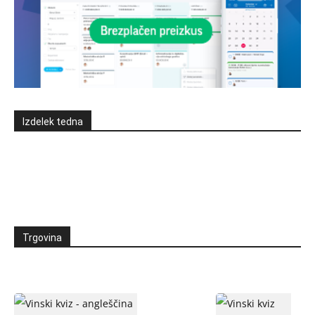
Izdelek tedna
Trgovina