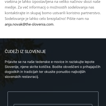
vsebina je lahko izpostavljena na veliko načinov skozi naše
medije. Za več informacij o možnostih sodelovanja nas
kontaktirajte in skupaj bomo ustvarili koristno partnerstvo.
Sodelovanje je lahko celo brezplačno! Pišite nam na
anja.novak@the-slovenia.com
.
ČUDEŽI IZ SLOVENIJE
Prijavite se na naše tedenske e-novice in raziskujte lepote
Slovenije, njene skrite kotičke. Bodite obveščeni o prihajajočih
dogodkih in tradicijah ter okusite ponudbo najboljših
slovenskih restavracij.