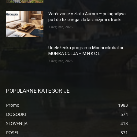
Varčevanje v zlatu Aurora – prilagodljiva
pot do fizičnega zlata z nižjimi stroški
7 avgusta, 2026
Udeleženka programa Modni inkubator:
MONIKA COLJA – M N K C L
7 avgusta, 2026
POPULARNE KATEGORIJE
Promo
1983
DOGODKI
574
SLOVENIJA
413
POSEL
371