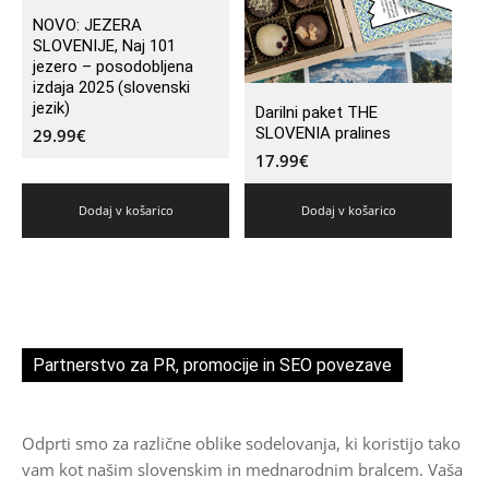
NOVO: JEZERA
SLOVENIJE, Naj 101
jezero – posodobljena
izdaja 2025 (slovenski
jezik)
Darilni paket THE
SLOVENIA pralines
29.99
€
17.99
€
Dodaj v košarico
Dodaj v košarico
Partnerstvo za PR, promocije in SEO povezave
Odprti smo za različne oblike sodelovanja, ki koristijo tako
vam kot našim slovenskim in mednarodnim bralcem. Vaša