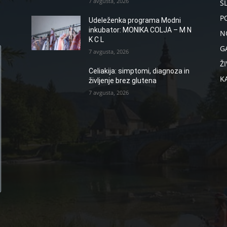
7 avgusta, 2026
S
P
Udeleženka programa Modni
inkubator: MONIKA COLJA – M N
N
K C L
G
7 avgusta, 2026
ŽI
Celiakija: simptomi, diagnoza in
K
življenje brez glutena
7 avgusta, 2026