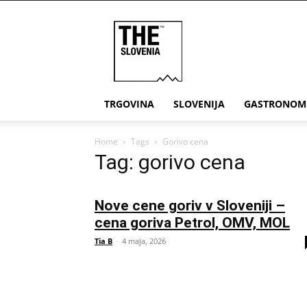
THE
Slovenia
TRGOVINA
SLOVENIJA
GASTRONOM
Home
Tags
Gorivo cena
Tag: gorivo cena
Nove cene goriv v Sloveniji –
cena goriva Petrol, OMV, MOL
Tia B
-
4 maja, 2026