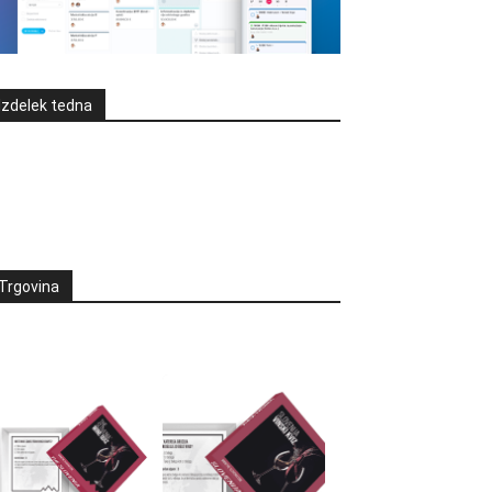
Izdelek tedna
Trgovina