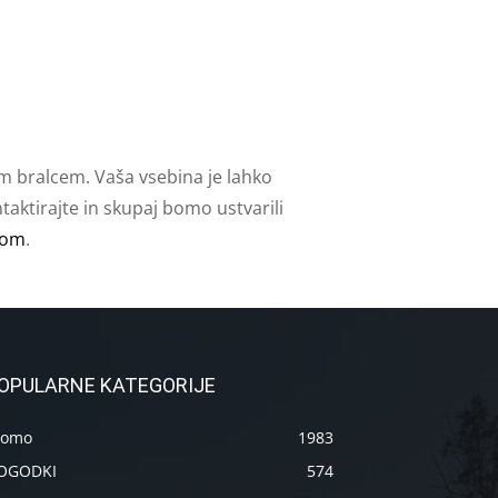
m bralcem. Vaša vsebina je lahko
aktirajte in skupaj bomo ustvarili
com
.
OPULARNE KATEGORIJE
romo
1983
OGODKI
574