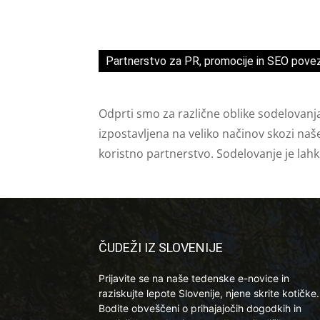
Partnerstvo za PR, promocije in SEO pove
Odprti smo za različne oblike sodelovanj
izpostavljena na veliko načinov skozi naš
koristno partnerstvo. Sodelovanje je lah
ČUDEŽI IZ SLOVENIJE
Prijavite se na naše tedenske e-novice in
raziskujte lepote Slovenije, njene skrite kotičke.
Bodite obveščeni o prihajajočih dogodkih in