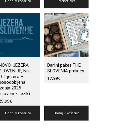
Dodaj v košarico
Preberi več
NOVO: JEZERA
Darilni paket THE
SLOVENIJE, Naj
SLOVENIA pralines
101 jezero –
17.99
€
posodobljena
izdaja 2025
(slovenski jezik)
29.99
€
Dodaj v košarico
Dodaj v košarico