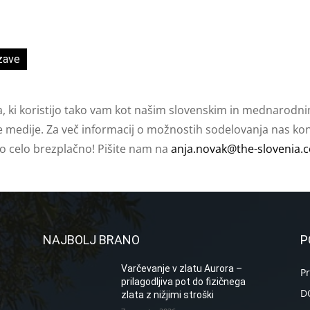
zave
a, ki koristijo tako vam kot našim slovenskim in mednarodni
e medije. Za več informacij o možnostih sodelovanja nas kont
ko celo brezplačno! Pišite nam na
anja.novak@the-slovenia.
NAJBOLJ BRANO
P
Varčevanje v zlatu Aurora –
P
prilagodljiva pot do fizičnega
D
zlata z nižjimi stroški