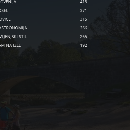
LOVENIJA
413
OSEL
371
OVICE
315
ASTRONOMIJA
266
VLJENJSKI STIL
265
AM NA IZLET
192