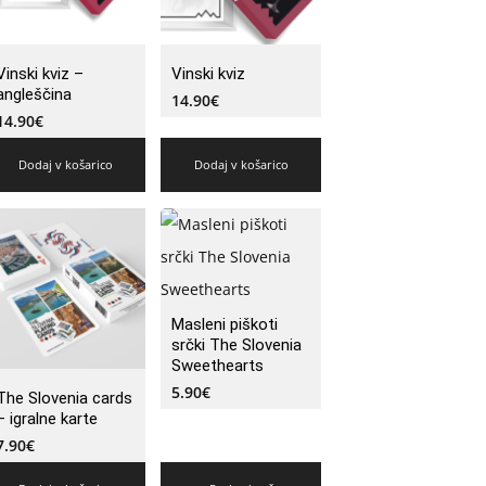
Vinski kviz –
Vinski kviz
angleščina
14.90
€
14.90
€
Dodaj v košarico
Dodaj v košarico
Masleni piškoti
srčki The Slovenia
Sweethearts
5.90
€
The Slovenia cards
– igralne karte
7.90
€