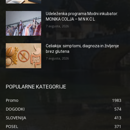
Udeleženka programa Modni inkubator:
MONIKA COLJA – M N K C L
7 avgusta, 2026
Celiakija: simptomi, diagnoza in življenje
brez glutena
7 avgusta, 2026
POPULARNE KATEGORIJE
Promo
1983
DOGODKI
574
SLOVENIJA
413
POSEL
371