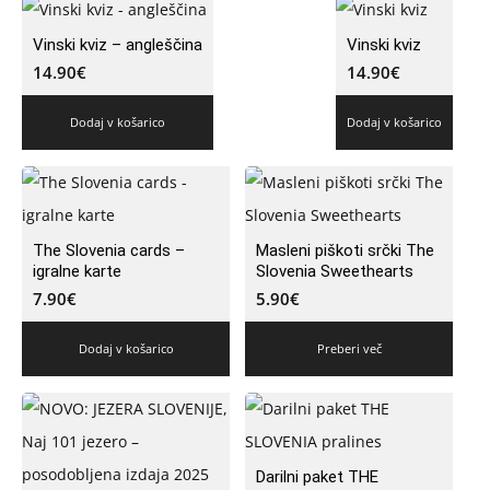
Vinski kviz – angleščina
Vinski kviz
14.90
€
14.90
€
Dodaj v košarico
Dodaj v košarico
The Slovenia cards –
Masleni piškoti srčki The
igralne karte
Slovenia Sweethearts
7.90
€
5.90
€
Dodaj v košarico
Preberi več
Darilni paket THE