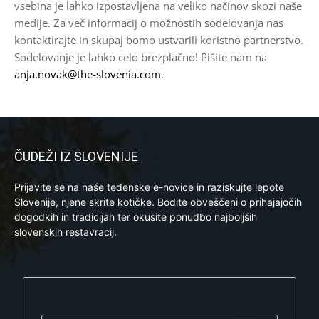
vsebina je lahko izpostavljena na veliko načinov skozi naše
medije. Za več informacij o možnostih sodelovanja nas
kontaktirajte in skupaj bomo ustvarili koristno partnerstvo.
Sodelovanje je lahko celo brezplačno! Pišite nam na
anja.novak@the-slovenia.com
.
ČUDEŽI IZ SLOVENIJE
Prijavite se na naše tedenske e-novice in raziskujte lepote
Slovenije, njene skrite kotičke. Bodite obveščeni o prihajajočih
dogodkih in tradicijah ter okusite ponudbo najboljših
slovenskih restavracij.