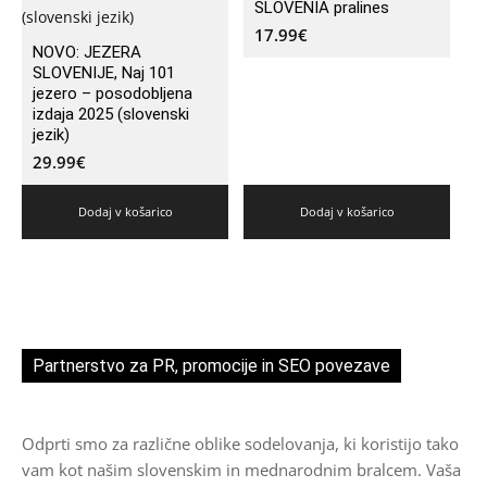
SLOVENIA pralines
17.99
€
NOVO: JEZERA
SLOVENIJE, Naj 101
jezero – posodobljena
izdaja 2025 (slovenski
jezik)
29.99
€
Dodaj v košarico
Dodaj v košarico
Partnerstvo za PR, promocije in SEO povezave
Odprti smo za različne oblike sodelovanja, ki koristijo tako
vam kot našim slovenskim in mednarodnim bralcem. Vaša