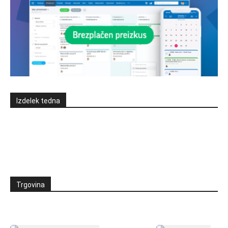
Izdelek tedna
Trgovina