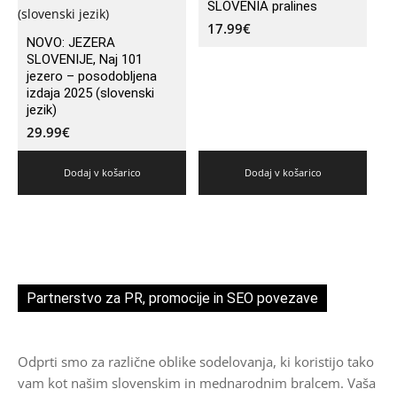
SLOVENIA pralines
17.99
€
NOVO: JEZERA
SLOVENIJE, Naj 101
jezero – posodobljena
izdaja 2025 (slovenski
jezik)
29.99
€
Dodaj v košarico
Dodaj v košarico
Partnerstvo za PR, promocije in SEO povezave
Odprti smo za različne oblike sodelovanja, ki koristijo tako
vam kot našim slovenskim in mednarodnim bralcem. Vaša