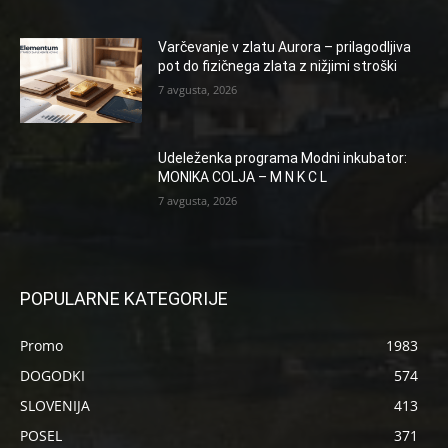
Varčevanje v zlatu Aurora – prilagodljiva
pot do fizičnega zlata z nižjimi stroški
7 avgusta, 2026
Udeleženka programa Modni inkubator:
MONIKA COLJA – M N K C L
7 avgusta, 2026
POPULARNE KATEGORIJE
Promo
1983
DOGODKI
574
SLOVENIJA
413
POSEL
371