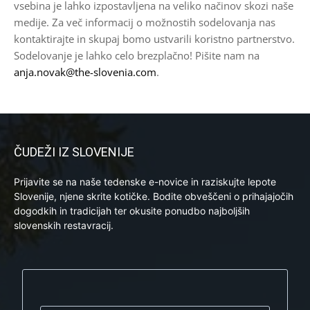
vsebina je lahko izpostavljena na veliko načinov skozi naše
medije. Za več informacij o možnostih sodelovanja nas
kontaktirajte in skupaj bomo ustvarili koristno partnerstvo.
Sodelovanje je lahko celo brezplačno! Pišite nam na
anja.novak@the-slovenia.com
.
ČUDEŽI IZ SLOVENIJE
Prijavite se na naše tedenske e-novice in raziskujte lepote
Slovenije, njene skrite kotičke. Bodite obveščeni o prihajajočih
dogodkih in tradicijah ter okusite ponudbo najboljših
slovenskih restavracij.