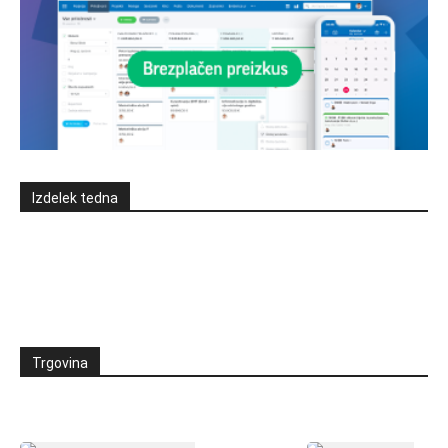
Izdelek tedna
Trgovina