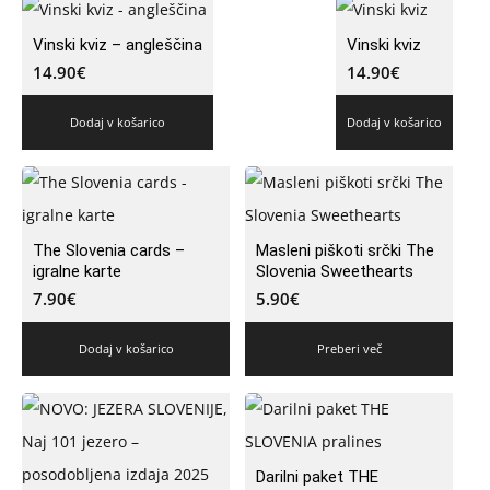
Vinski kviz – angleščina
Vinski kviz
14.90
€
14.90
€
Dodaj v košarico
Dodaj v košarico
The Slovenia cards –
Masleni piškoti srčki The
igralne karte
Slovenia Sweethearts
7.90
€
5.90
€
Dodaj v košarico
Preberi več
Darilni paket THE