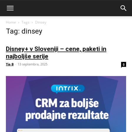
Home
Tags
Dinsey
Tag: dinsey
Disney+ v Sloveniji – cene, paketi in
najboljše serije
Tia B
-
13 septembra, 2025
0