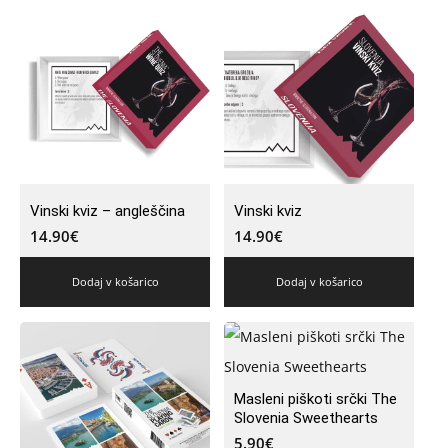
Vinski kviz – angleščina
Vinski kviz
14.90
€
14.90
€
Dodaj v košarico
Dodaj v košarico
Masleni piškoti srčki The
Slovenia Sweethearts
5.90
€