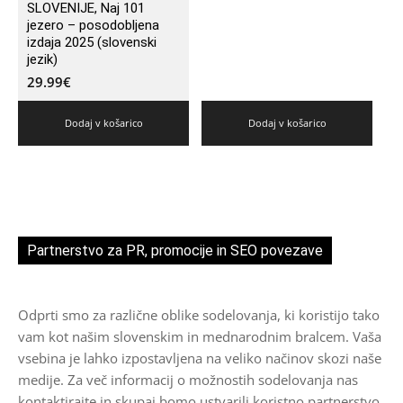
SLOVENIJE, Naj 101
jezero – posodobljena
izdaja 2025 (slovenski
jezik)
29.99
€
Dodaj v košarico
Dodaj v košarico
Partnerstvo za PR, promocije in SEO povezave
Odprti smo za različne oblike sodelovanja, ki koristijo tako
vam kot našim slovenskim in mednarodnim bralcem. Vaša
vsebina je lahko izpostavljena na veliko načinov skozi naše
medije. Za več informacij o možnostih sodelovanja nas
kontaktirajte in skupaj bomo ustvarili koristno partnerstvo.