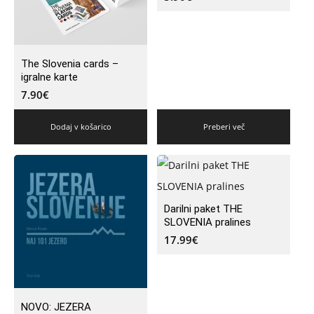
The Slovenia cards –
igralne karte
7.90
€
Dodaj v košarico
Preberi več
Darilni paket THE
SLOVENIA pralines
17.99
€
NOVO: JEZERA