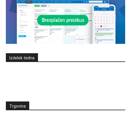
Izdelek tedna
Trgovina