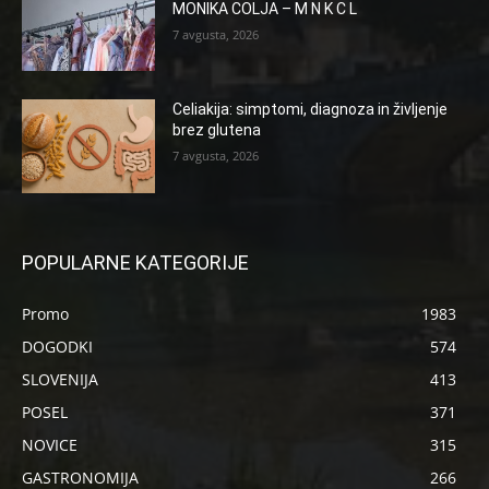
MONIKA COLJA – M N K C L
7 avgusta, 2026
Celiakija: simptomi, diagnoza in življenje
brez glutena
7 avgusta, 2026
POPULARNE KATEGORIJE
Promo
1983
DOGODKI
574
SLOVENIJA
413
POSEL
371
NOVICE
315
GASTRONOMIJA
266