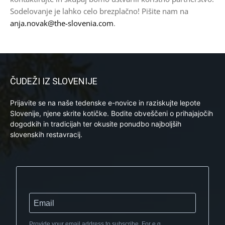
Sodelovanje je lahko celo brezplačno! Pišite nam na
anja.novak@the-slovenia.com
.
ČUDEŽI IZ SLOVENIJE
Prijavite se na naše tedenske e-novice in raziskujte lepote
Slovenije, njene skrite kotičke. Bodite obveščeni o prihajajočih
dogodkih in tradicijah ter okusite ponudbo najboljših
slovenskih restavracij.
Provide your email address to subscribe. For e.g