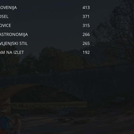
LOVENIJA
413
OSEL
371
OVICE
315
ASTRONOMIJA
266
VLJENJSKI STIL
265
AM NA IZLET
192