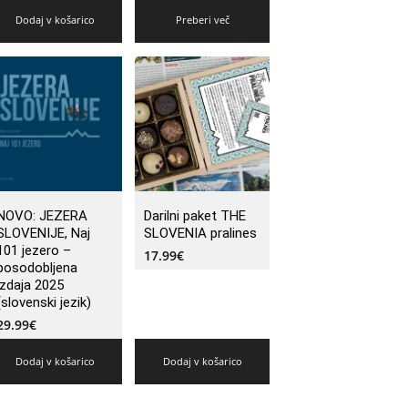
Dodaj v košarico
Preberi več
NOVO: JEZERA
Darilni paket THE
SLOVENIJE, Naj
SLOVENIA pralines
101 jezero –
17.99
€
posodobljena
izdaja 2025
(slovenski jezik)
29.99
€
Dodaj v košarico
Dodaj v košarico