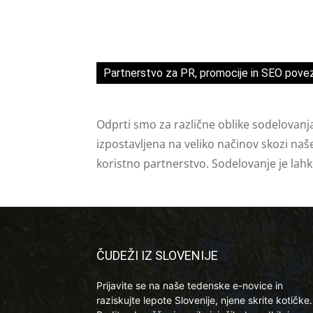
Partnerstvo za PR, promocije in SEO pove
Odprti smo za različne oblike sodelovanj
izpostavljena na veliko načinov skozi naš
koristno partnerstvo. Sodelovanje je lah
ČUDEŽI IZ SLOVENIJE
Prijavite se na naše tedenske e-novice in
raziskujte lepote Slovenije, njene skrite kotičke.