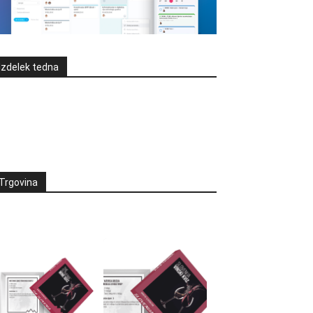
Izdelek tedna
Trgovina