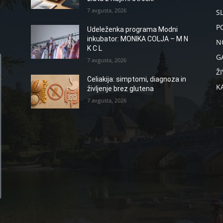
7 avgusta, 2026
S
P
Udeleženka programa Modni
inkubator: MONIKA COLJA – M N
N
K C L
G
7 avgusta, 2026
ŽI
Celiakija: simptomi, diagnoza in
K
življenje brez glutena
7 avgusta, 2026