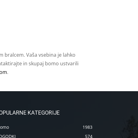
m bralcem. Vaša vsebina je lahko
aktirajte in skupaj bomo ustvarili
com
.
OPULARNE KATEGORIJE
romo
1983
OGODKI
574