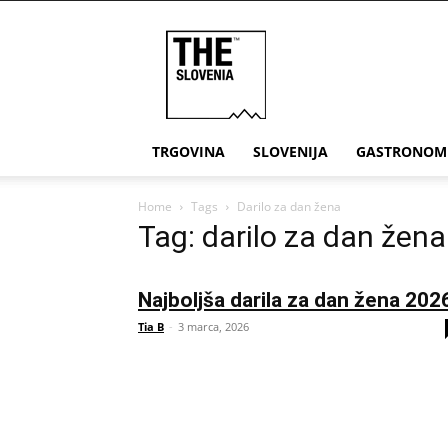
THE
Slovenia
TRGOVINA
SLOVENIJA
GASTRONOM
Home
Tags
Darilo za dan žena
Tag: darilo za dan žena
Najboljša darila za dan žena 202
Tia B
-
3 marca, 2026