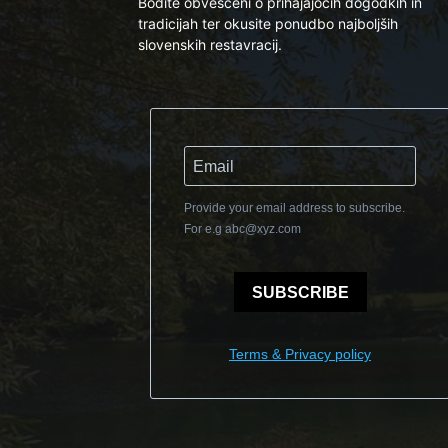
Bodite obveščeni o prihajajočih dogodkih in
tradicijah ter okusite ponudbo najboljših
slovenskih restavracij.
Provide your email address to subscribe.
For e.g
abc@xyz.com
SUBSCRIBE
Terms & Privacy policy