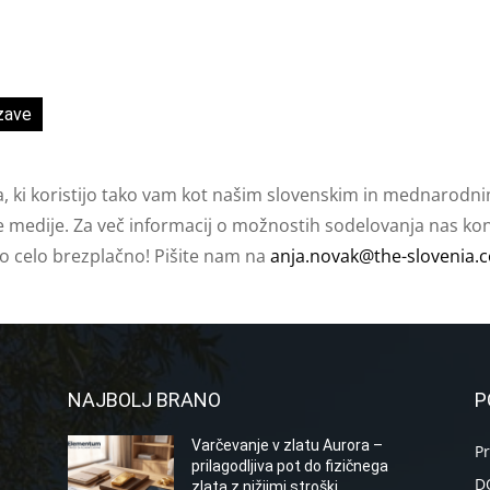
zave
a, ki koristijo tako vam kot našim slovenskim in mednarodni
e medije. Za več informacij o možnostih sodelovanja nas kont
ko celo brezplačno! Pišite nam na
anja.novak@the-slovenia.
NAJBOLJ BRANO
P
Varčevanje v zlatu Aurora –
P
prilagodljiva pot do fizičnega
D
zlata z nižjimi stroški