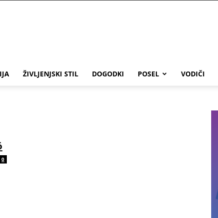
IJA
ŽIVLJENJSKI STIL
DOGODKI
POSEL
VODIČI
6
0