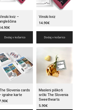
Vinski kviz –
Vinski kviz
angleščina
14.90
€
14.90
€
Dodaj v košarico
Dodaj v košarico
The Slovenia cards
Masleni piškoti
– igralne karte
srčki The Slovenia
Sweethearts
7.90
€
5.90
€