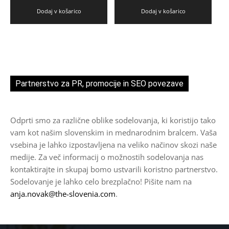
Dodaj v košarico
Dodaj v košarico
Partnerstvo za PR, promocije in SEO povezave
Odprti smo za različne oblike sodelovanja, ki koristijo tako
vam kot našim slovenskim in mednarodnim bralcem. Vaša
vsebina je lahko izpostavljena na veliko načinov skozi naše
medije. Za več informacij o možnostih sodelovanja nas
kontaktirajte in skupaj bomo ustvarili koristno partnerstvo.
Sodelovanje je lahko celo brezplačno! Pišite nam na
anja.novak@the-slovenia.com
.