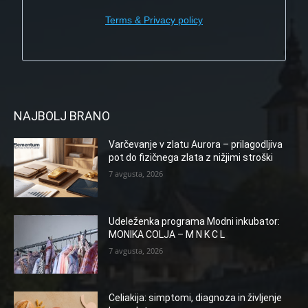
Terms & Privacy policy
NAJBOLJ BRANO
Varčevanje v zlatu Aurora – prilagodljiva
pot do fizičnega zlata z nižjimi stroški
7 avgusta, 2026
Udeleženka programa Modni inkubator:
MONIKA COLJA – M N K C L
7 avgusta, 2026
Celiakija: simptomi, diagnoza in življenje