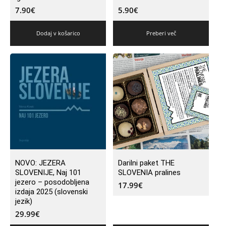
7.90
€
5.90
€
Dodaj v košarico
Preberi več
NOVO: JEZERA
Darilni paket THE
SLOVENIJE, Naj 101
SLOVENIA pralines
jezero – posodobljena
17.99
€
izdaja 2025 (slovenski
jezik)
29.99
€