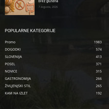
brez glutena
7 avgusta, 2026
POPULARNE KATEGORIJE
Promo
1983
DOGODKI
574
SLOVENIJA
413
POSEL
371
NOVICE
315
GASTRONOMIJA
266
ŽIVLJENJSKI STIL
265
KAM NA IZLET
192