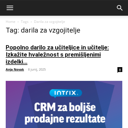
Home
Tags
Darila za vzgojitelje
Tag: darila za vzgojitelje
Popolno darilo za učiteljice in učitelje:
Izkažite hvaležnost s premišljenimi
izdelki...
Anja Novak
-
8 junij, 2025
0