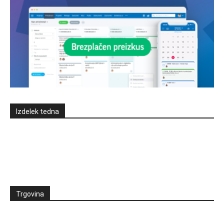
Izdelek tedna
Trgovina