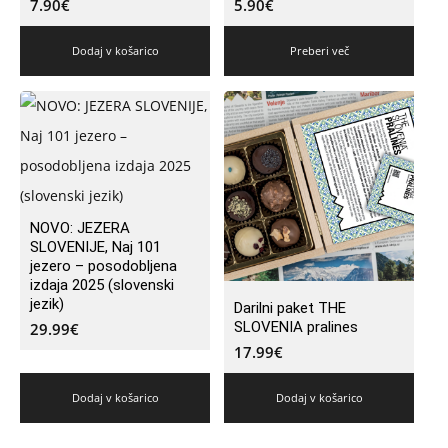
7.90
€
5.90
€
Dodaj v košarico
Preberi več
NOVO: JEZERA
SLOVENIJE, Naj 101
jezero – posodobljena
izdaja 2025 (slovenski
jezik)
Darilni paket THE
SLOVENIA pralines
29.99
€
17.99
€
Dodaj v košarico
Dodaj v košarico