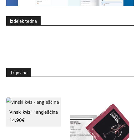
Izdelek tedna
Trgovina
Vinski kviz – angleščina
14.90
€