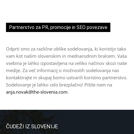
Partnerstvo za PR, promocije in SEO povezave
Odprti smo za različne oblike sodelovanja, ki koristijo tako
vam kot našim slovenskim in mednarodnim bralcem. Vaša
vsebina je lahko izpostavljena na veliko načinov skozi naše
medije. Za več informacij o možnostih sodelovanja nas
kontaktirajte in skupaj bomo ustvarili koristno partnerstvo.
Sodelovanje je lahko celo brezplačno! Pišite nam na
anja.novak@the-slovenia.com
.
ČUDEŽI IZ SLOVENIJE