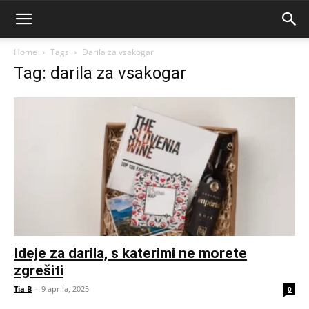
Home
Tags
Darila za vsakogar
Tag: darila za vsakogar
Ideje za darila, s katerimi ne morete
zgrešiti
Tia B
-
9 aprila, 2025
0