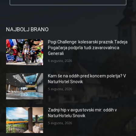
NAJBOLJ BRANO
Pogi Challenge: kolesarski praznik Tadeja
Pogačarja podprla tudi zavarovalnica
Generali
6 avgusta, 2026
Kam še na oddih pred koncem poletja? V
NaturHotel Snovik
5 avgusta, 2026
Zadnji hip v avgustovski mir: oddih v
NaturHotelu Snovik
5 avgusta, 2026