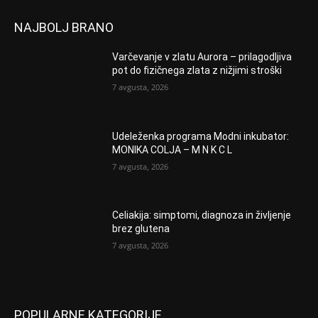
NAJBOLJ BRANO
Varčevanje v zlatu Aurora – prilagodljiva
pot do fizičnega zlata z nižjimi stroški
7 avgusta, 2026
Udeleženka programa Modni inkubator:
MONIKA COLJA – M N K C L
7 avgusta, 2026
Celiakija: simptomi, diagnoza in življenje
brez glutena
7 avgusta, 2026
POPULARNE KATEGORIJE