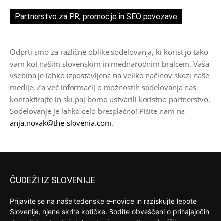
Partnerstvo za PR, promocije in SEO povezave
Odprti smo za različne oblike sodelovanja, ki koristijo tako
vam kot našim slovenskim in mednarodnim bralcem. Vaša
vsebina je lahko izpostavljena na veliko načinov skozi naše
medije. Za več informacij o možnostih sodelovanja nas
kontaktirajte in skupaj bomo ustvarili koristno partnerstvo.
Sodelovanje je lahko celo brezplačno! Pišite nam na
anja.novak@the-slovenia.com
.
ČUDEŽI IZ SLOVENIJE
Prijavite se na naše tedenske e-novice in raziskujte lepote
Slovenije, njene skrite kotičke. Bodite obveščeni o prihajajočih