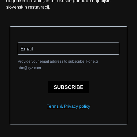
dogodkih in tradicijah ter okusite ponudbo najboljših
slovenskih restavracij.
Provide your email address to subscribe. For e.g
abc@xyz.com
SUBSCRIBE
Terms & Privacy policy