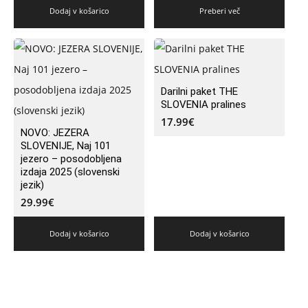
Dodaj v košarico
Preberi več
Darilni paket THE
SLOVENIA pralines
17.99
€
NOVO: JEZERA
SLOVENIJE, Naj 101
jezero – posodobljena
izdaja 2025 (slovenski
jezik)
29.99
€
Dodaj v košarico
Dodaj v košarico