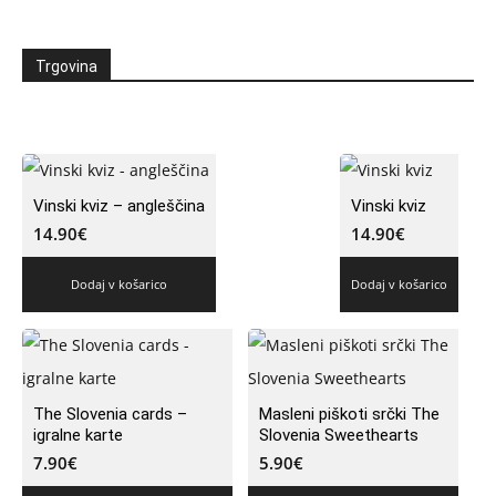
Trgovina
Vinski kviz – angleščina
Vinski kviz
14.90
€
14.90
€
Dodaj v košarico
Dodaj v košarico
The Slovenia cards –
Masleni piškoti srčki The
igralne karte
Slovenia Sweethearts
7.90
€
5.90
€