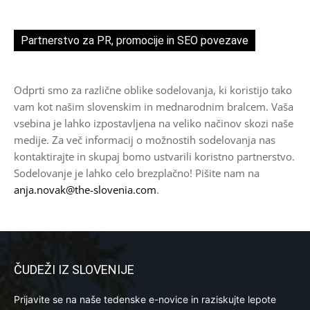
Partnerstvo za PR, promocije in SEO povezave
Odprti smo za različne oblike sodelovanja, ki koristijo tako
vam kot našim slovenskim in mednarodnim bralcem. Vaša
vsebina je lahko izpostavljena na veliko načinov skozi naše
medije. Za več informacij o možnostih sodelovanja nas
kontaktirajte in skupaj bomo ustvarili koristno partnerstvo.
Sodelovanje je lahko celo brezplačno! Pišite nam na
anja.novak@the-slovenia.com
.
ČUDEŽI IZ SLOVENIJE
Prijavite se na naše tedenske e-novice in raziskujte lepote