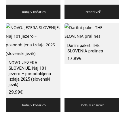
Dodaj v košarico
Preberi več
Darilni paket THE
SLOVENIA pralines
17.99
€
NOVO: JEZERA
SLOVENIJE, Naj 101
jezero – posodobljena
izdaja 2025 (slovenski
jezik)
29.99
€
Dodaj v košarico
Dodaj v košarico