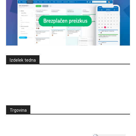
Izdelek tedna
Trgovina