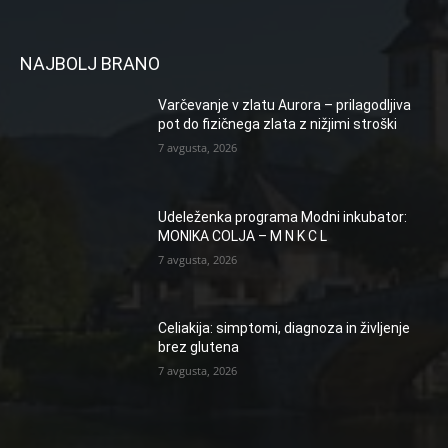
NAJBOLJ BRANO
Varčevanje v zlatu Aurora – prilagodljiva
pot do fizičnega zlata z nižjimi stroški
7 avgusta, 2026
Udeleženka programa Modni inkubator:
MONIKA COLJA – M N K C L
7 avgusta, 2026
Celiakija: simptomi, diagnoza in življenje
brez glutena
7 avgusta, 2026