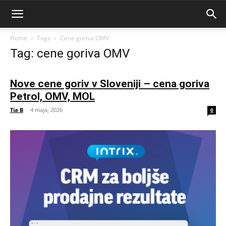
Home
Tags
Cene goriva OMV
Tag: cene goriva OMV
Nove cene goriv v Sloveniji – cena goriva
Petrol, OMV, MOL
Tia B
-
4 maja, 2026
0