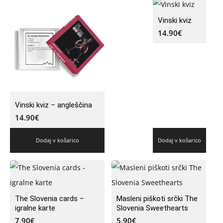
Vinski kviz
14.90
€
Vinski kviz – angleščina
14.90
€
Dodaj v košarico
Dodaj v košarico
The Slovenia cards –
Masleni piškoti srčki The
igralne karte
Slovenia Sweethearts
7.90
€
5.90
€