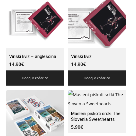
Vinski kviz – angleščina
Vinski kviz
14.90
€
14.90
€
Dodaj v košarico
Dodaj v košarico
Masleni piškoti srčki The
Slovenia Sweethearts
5.90
€