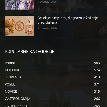
7 avgusta, 2026
Celiakija: simptomi, diagnoza in življenje
brez glutena
7 avgusta, 2026
POPULARNE KATEGORIJE
Promo
1983
DOGODKI
574
SLOVENIJA
413
POSEL
371
NOVICE
315
GASTRONOMIJA
266
ŽIVLJENJSKI STIL
265