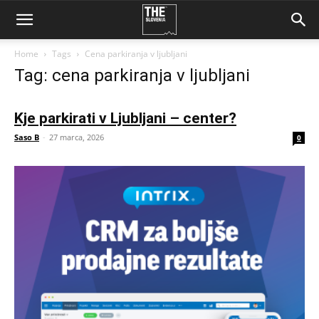
Home
Tags
Cena parkiranja v ljubljani
Tag: cena parkiranja v ljubljani
Kje parkirati v Ljubljani – center?
Saso B
-
27 marca, 2026
0