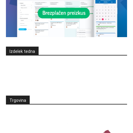
Izdelek tedna
Trgovina