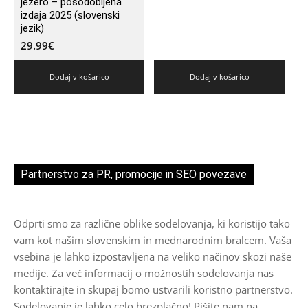
jezero – posodobljena
izdaja 2025 (slovenski
jezik)
29.99
€
Dodaj v košarico
Dodaj v košarico
Partnerstvo za PR, promocije in SEO povezave
Odprti smo za različne oblike sodelovanja, ki koristijo tako
vam kot našim slovenskim in mednarodnim bralcem. Vaša
vsebina je lahko izpostavljena na veliko načinov skozi naše
medije. Za več informacij o možnostih sodelovanja nas
kontaktirajte in skupaj bomo ustvarili koristno partnerstvo.
Sodelovanje je lahko celo brezplačno! Pišite nam na