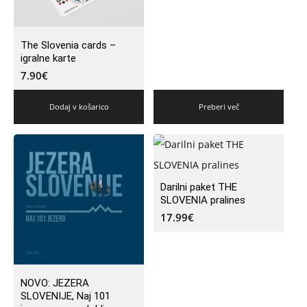
The Slovenia cards –
igralne karte
7.90
€
Dodaj v košarico
Preberi več
Darilni paket THE
SLOVENIA pralines
17.99
€
NOVO: JEZERA
SLOVENIJE, Naj 101