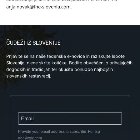
anja.novak@the-slovenia.com
.
ČUDEŽI IZ SLOVENIJE
Prijavite se na naše tedenske e-novice in raziskujte lepote
Slovenije, njene skrite kotičke. Bodite obveščeni o prihajajočih
dogodkih in tradicijah ter okusite ponudbo najboljših
slovenskih restavracij.
Provide your email address to subscribe. For e.g
abc@xyz.com