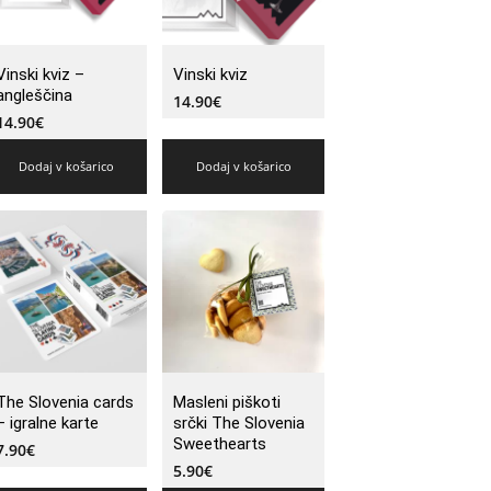
Vinski kviz –
Vinski kviz
angleščina
14.90
€
14.90
€
Dodaj v košarico
Dodaj v košarico
The Slovenia cards
Masleni piškoti
– igralne karte
srčki The Slovenia
Sweethearts
7.90
€
5.90
€