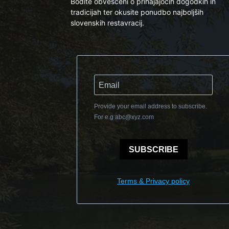
Bodite obveščeni o prihajajočih dogodkih in
tradicijah ter okusite ponudbo najboljših
slovenskih restavracij.
Provide your email address to subscribe.
For e.g
abc@xyz.com
SUBSCRIBE
Terms & Privacy policy