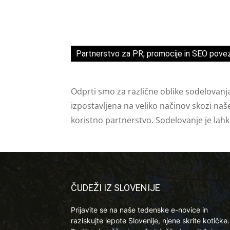
Partnerstvo za PR, promocije in SEO pove
Odprti smo za različne oblike sodelovanj
izpostavljena na veliko načinov skozi naš
koristno partnerstvo. Sodelovanje je lah
ČUDEŽI IZ SLOVENIJE
Prijavite se na naše tedenske e-novice in
raziskujte lepote Slovenije, njene skrite kotičke.