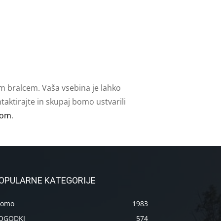
m bralcem. Vaša vsebina je lahko
aktirajte in skupaj bomo ustvarili
com
.
OPULARNE KATEGORIJE
romo
1983
OGODKI
574