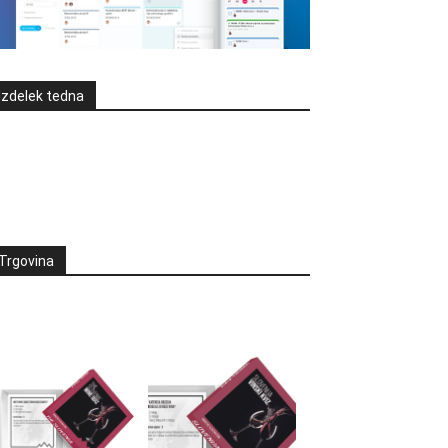
Izdelek tedna
Trgovina