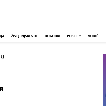
IJA
ŽIVLJENJSKI STIL
DOGODKI
POSEL
VODIČI
ju
0