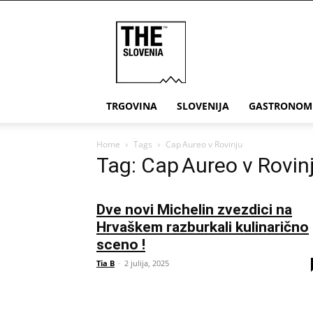
THE
Slovenia
TRGOVINA
SLOVENIJA
GASTRONOM
Home
Tags
Cap Aureo v Rovinju
Tag: Cap Aureo v Rovin
Dve novi Michelin zvezdici na
Hrvaškem razburkali kulinarično
sceno !
Tia B
-
2 julija, 2025