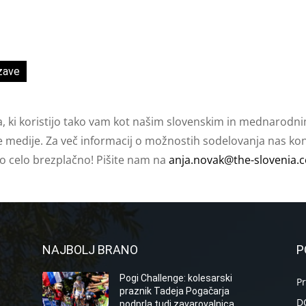
zave
a, ki koristijo tako vam kot našim slovenskim in mednarodni
e medije. Za več informacij o možnostih sodelovanja nas kont
ko celo brezplačno! Pišite nam na
anja.novak@the-slovenia.
NAJBOLJ BRANO
P
Pogi Challenge: kolesarski
P
praznik Tadeja Pogačarja
D
podprla tudi zavarovalnica