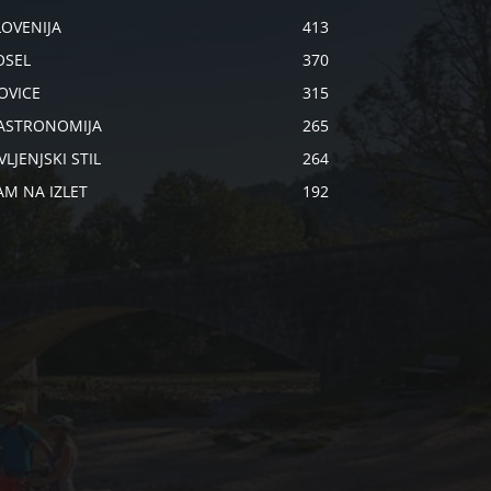
LOVENIJA
413
OSEL
370
OVICE
315
ASTRONOMIJA
265
VLJENJSKI STIL
264
AM NA IZLET
192