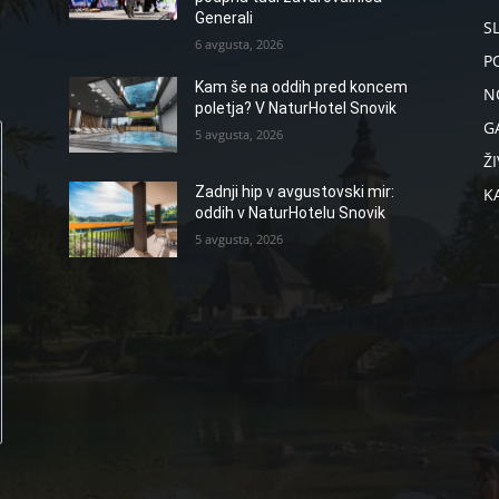
Generali
S
6 avgusta, 2026
P
Kam še na oddih pred koncem
N
poletja? V NaturHotel Snovik
G
5 avgusta, 2026
ŽI
Zadnji hip v avgustovski mir:
K
oddih v NaturHotelu Snovik
5 avgusta, 2026