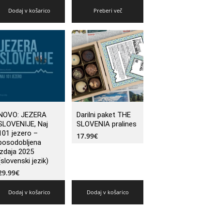
Dodaj v košarico
Preberi več
NOVO: JEZERA
Darilni paket THE
SLOVENIJE, Naj
SLOVENIA pralines
101 jezero –
17.99
€
posodobljena
izdaja 2025
(slovenski jezik)
29.99
€
Dodaj v košarico
Dodaj v košarico