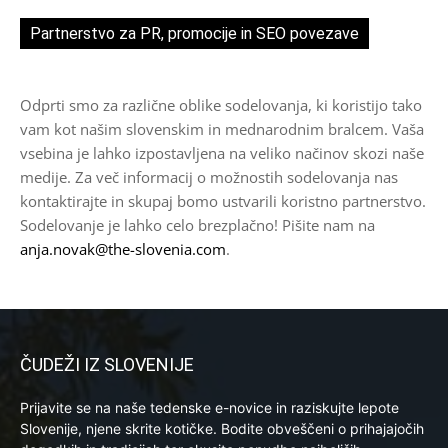
Partnerstvo za PR, promocije in SEO povezave
Odprti smo za različne oblike sodelovanja, ki koristijo tako
vam kot našim slovenskim in mednarodnim bralcem. Vaša
vsebina je lahko izpostavljena na veliko načinov skozi naše
medije. Za več informacij o možnostih sodelovanja nas
kontaktirajte in skupaj bomo ustvarili koristno partnerstvo.
Sodelovanje je lahko celo brezplačno! Pišite nam na
anja.novak@the-slovenia.com
.
ČUDEŽI IZ SLOVENIJE
Prijavite se na naše tedenske e-novice in raziskujte lepote
Slovenije, njene skrite kotičke. Bodite obveščeni o prihajajočih