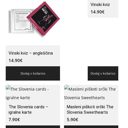
Vinski kviz
14.90
€
Vinski kviz – angleščina
14.90
€
Dodaj v košarico
Dodaj v košarico
The Slovenia cards –
Masleni piškoti srčki The
igralne karte
Slovenia Sweethearts
7.90
€
5.90
€