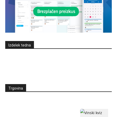
Izdelek tedna
Trgovina