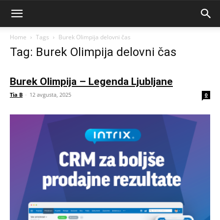
Home
Tags
Burek Olimpija delovni čas
Tag: Burek Olimpija delovni čas
Burek Olimpija – Legenda Ljubljane
Tia B
-
12 avgusta, 2025
0