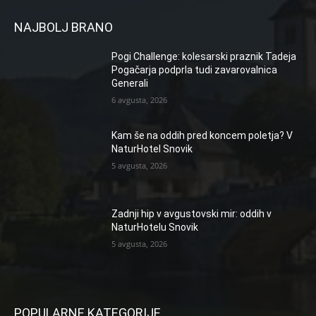
NAJBOLJ BRANO
Pogi Challenge: kolesarski praznik Tadeja
Pogačarja podprla tudi zavarovalnica
Generali
6 avgusta, 2026
Kam še na oddih pred koncem poletja? V
NaturHotel Snovik
5 avgusta, 2026
Zadnji hip v avgustovski mir: oddih v
NaturHotelu Snovik
5 avgusta, 2026
POPULARNE KATEGORIJE