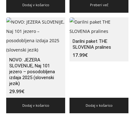
Dodaj v košarico
Preberi več
Darilni paket THE
SLOVENIA pralines
17.99
€
NOVO: JEZERA
SLOVENIJE, Naj 101
jezero – posodobljena
izdaja 2025 (slovenski
jezik)
29.99
€
Dodaj v košarico
Dodaj v košarico