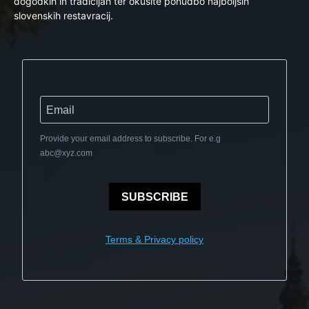
dogodkih in tradicijah ter okusite ponudbo najboljših
slovenskih restavracij.
Provide your email address to subscribe. For e.g
abc@xyz.com
SUBSCRIBE
Terms & Privacy policy