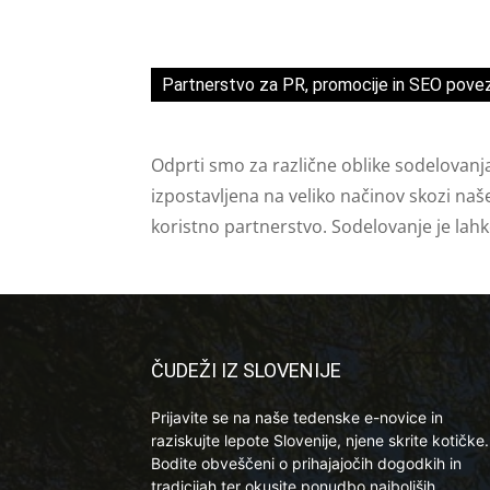
Partnerstvo za PR, promocije in SEO pove
Odprti smo za različne oblike sodelovanj
izpostavljena na veliko načinov skozi naš
koristno partnerstvo. Sodelovanje je lah
ČUDEŽI IZ SLOVENIJE
Prijavite se na naše tedenske e-novice in
raziskujte lepote Slovenije, njene skrite kotičke.
Bodite obveščeni o prihajajočih dogodkih in
tradicijah ter okusite ponudbo najboljših