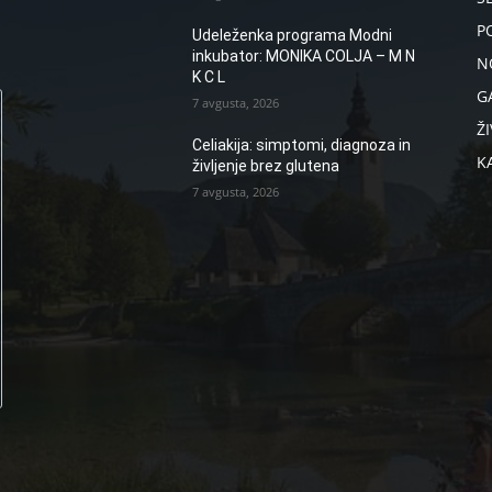
P
Udeleženka programa Modni
inkubator: MONIKA COLJA – M N
N
K C L
G
7 avgusta, 2026
ŽI
Celiakija: simptomi, diagnoza in
K
življenje brez glutena
7 avgusta, 2026