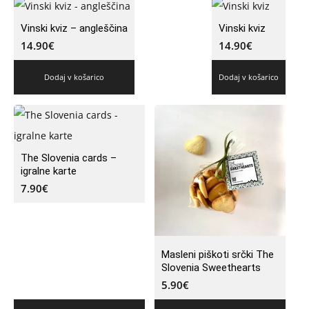
Vinski kviz – angleščina
Vinski kviz
14.90
€
14.90
€
Dodaj v košarico
Dodaj v košarico
The Slovenia cards –
igralne karte
7.90
€
Masleni piškoti srčki The
Slovenia Sweethearts
5.90
€