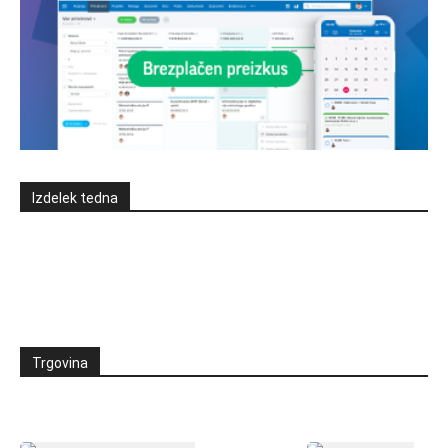
Izdelek tedna
Trgovina