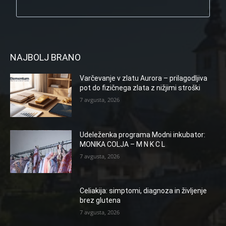
NAJBOLJ BRANO
Varčevanje v zlatu Aurora – prilagodljiva
pot do fizičnega zlata z nižjimi stroški
7 avgusta, 2026
Udeleženka programa Modni inkubator:
MONIKA COLJA – M N K C L
7 avgusta, 2026
Celiakija: simptomi, diagnoza in življenje
brez glutena
7 avgusta, 2026