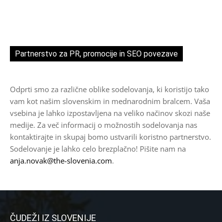
Partnerstvo za PR, promocije in SEO povezave
Odprti smo za različne oblike sodelovanja, ki koristijo tako
vam kot našim slovenskim in mednarodnim bralcem. Vaša
vsebina je lahko izpostavljena na veliko načinov skozi naše
medije. Za več informacij o možnostih sodelovanja nas
kontaktirajte in skupaj bomo ustvarili koristno partnerstvo.
Sodelovanje je lahko celo brezplačno! Pišite nam na
anja.novak@the-slovenia.com
.
ČUDEŽI IZ SLOVENIJE