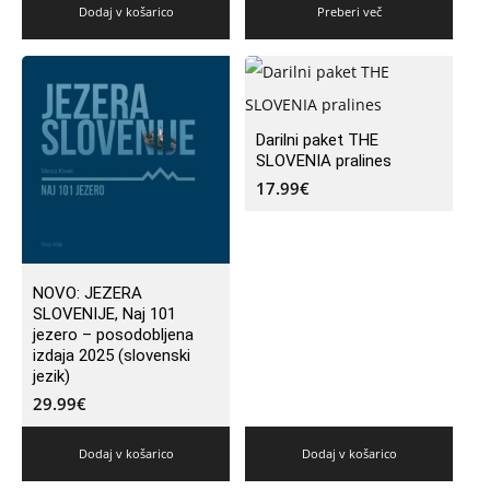
Dodaj v košarico
Preberi več
Darilni paket THE
SLOVENIA pralines
17.99
€
NOVO: JEZERA
SLOVENIJE, Naj 101
jezero – posodobljena
izdaja 2025 (slovenski
jezik)
29.99
€
Dodaj v košarico
Dodaj v košarico