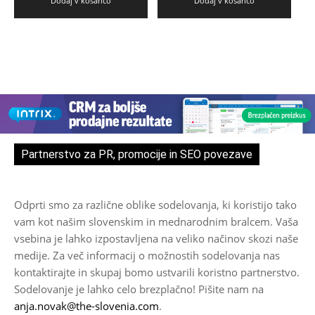
Dodaj v košarico
Dodaj v košarico
Partnerstvo za PR, promocije in SEO povezave
Odprti smo za različne oblike sodelovanja, ki koristijo tako
vam kot našim slovenskim in mednarodnim bralcem. Vaša
vsebina je lahko izpostavljena na veliko načinov skozi naše
medije. Za več informacij o možnostih sodelovanja nas
kontaktirajte in skupaj bomo ustvarili koristno partnerstvo.
Sodelovanje je lahko celo brezplačno! Pišite nam na
anja.novak@the-slovenia.com
.