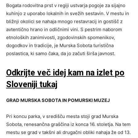
Bogata rodovitna prst v regiji ustvarja pogoje za sijajno
kuhinjo z uporabo lokalnih in svežih sestavin. V mestu in
bližnji okolici se nahaja mnogo restavracij in gostišč z
avtentično hrano in odličnimi vini. S pestrim naborom
etnoloških zanimivosti, zgodovinskih spomenikov,
dogodkov in tradicije, je Murska Sobota turistična
poslastica, ki samo čaka, da jo začuti širša javnost.
Odkrijte več idej kam na izlet po
Sloveniji tukaj
GRAD MURSKA SOBOTA IN POMURSKI MUZEJ
Pri koncu parka, v središču mesta stoji grad Murska
Sobota, renesančna graščina iz konca 16. stoletja. Na tem
mestu se grad v takšni ali drugačni obliki nahaja že od 13.