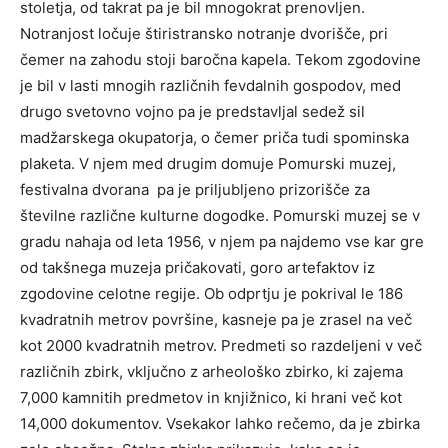
stoletja, od takrat pa je bil mnogokrat prenovljen.
Notranjost ločuje štiristransko notranje dvorišče, pri
čemer na zahodu stoji baročna kapela. Tekom zgodovine
je bil v lasti mnogih različnih fevdalnih gospodov, med
drugo svetovno vojno pa je predstavljal sedež sil
madžarskega okupatorja, o čemer priča tudi spominska
plaketa. V njem med drugim domuje Pomurski muzej,
festivalna dvorana pa je priljubljeno prizorišče za
številne različne kulturne dogodke. Pomurski muzej se v
gradu nahaja od leta 1956, v njem pa najdemo vse kar gre
od takšnega muzeja pričakovati, goro artefaktov iz
zgodovine celotne regije. Ob odprtju je pokrival le 186
kvadratnih metrov površine, kasneje pa je zrasel na več
kot 2000 kvadratnih metrov. Predmeti so razdeljeni v več
različnih zbirk, vključno z arheološko zbirko, ki zajema
7,000 kamnitih predmetov in knjižnico, ki hrani več kot
14,000 dokumentov. Vsekakor lahko rečemo, da je zbirka