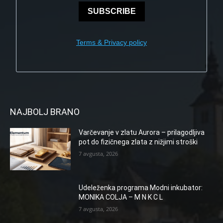
SUBSCRIBE
Terms & Privacy policy
NAJBOLJ BRANO
Varčevanje v zlatu Aurora – prilagodljiva
pot do fizičnega zlata z nižjimi stroški
7 avgusta, 2026
Udeleženka programa Modni inkubator:
MONIKA COLJA – M N K C L
7 avgusta, 2026