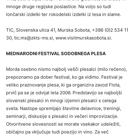
mnoge druge regijske poslastice. Na voljo so tudi
lončarski izdelki ter rokodelski izdelki iz lesa in slame.
TIC, Slovenska ulica 41, Murska Sobota, +386 (0)2 534 11
30,
tic.ms@zkts-ms.si
, www.visitmurskasobota.si.
MEDNARODNI FESTIVAL SODOBNEGA PLESA
Morda osebno nismo najbolj vešči plesalci (milo rečeno),
prepoznamo pa dober festival, ko ga vidimo. Festival je
veliko praznovanje plesa, ki ga organizira zavod Flota,
prvič pa se je odvijal leta 2006. Predstavijo se najboljši
slovenski plesalci in mnogi izjemni plesalci s celega
sveta. Nastope spremljajo številne delavnice, treningi,
seminarji, diskusije s plesalci in večeri improvizacije.
Otvoritvene slovesnosti se morate vsekakor udeležiti,
običajno pa vključuje tudi poezijo in vino. Za več