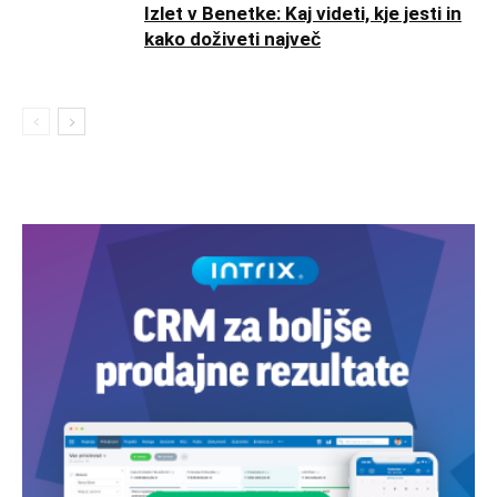
Izlet v Benetke: Kaj videti, kje jesti in
kako doživeti največ