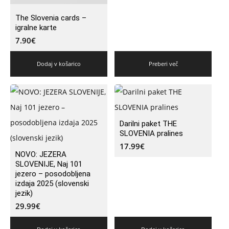
The Slovenia cards –
igralne karte
7.90
€
Dodaj v košarico
Preberi več
Darilni paket THE
SLOVENIA pralines
17.99
€
NOVO: JEZERA
SLOVENIJE, Naj 101
jezero – posodobljena
izdaja 2025 (slovenski
jezik)
29.99
€