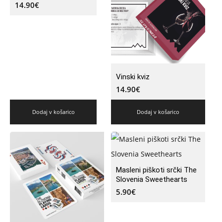
14.90
€
Vinski kviz
14.90
€
Dodaj v košarico
Dodaj v košarico
Masleni piškoti srčki The
Slovenia Sweethearts
5.90
€