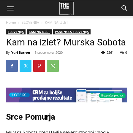
Home
SLOVENIJA
KAM NA IZLET
SLOVENIJA
KAM NA IZLET
PANONSKA SLOVENIJA
Kam na izlet? Murska Sobota
By
Yuri Barron
-
5 septembra, 2020
2261
0
Srce Pomurja
Murska Sobota predstavlja severovzhodni vhod v