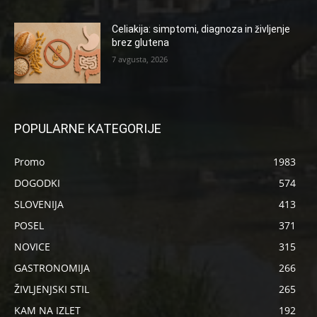
Celiakija: simptomi, diagnoza in življenje
brez glutena
7 avgusta, 2026
POPULARNE KATEGORIJE
Promo
1983
DOGODKI
574
SLOVENIJA
413
POSEL
371
NOVICE
315
GASTRONOMIJA
266
ŽIVLJENJSKI STIL
265
KAM NA IZLET
192