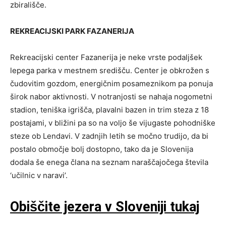
zbirališče.
REKREACIJSKI PARK FAZANERIJA
Rekreacijski center Fazanerija je neke vrste podaljšek
lepega parka v mestnem središču. Center je obkrožen s
čudovitim gozdom, energičnim posameznikom pa ponuja
širok nabor aktivnosti. V notranjosti se nahaja nogometni
stadion, teniška igrišča, plavalni bazen in trim steza z 18
postajami, v bližini pa so na voljo še vijugaste pohodniške
steze ob Lendavi. V zadnjih letih se močno trudijo, da bi
postalo območje bolj dostopno, tako da je Slovenija
dodala še enega člana na seznam naraščajočega števila
‘učilnic v naravi’.
Obiščite jezera v Sloveniji tukaj