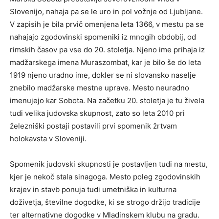
Slovenijo, nahaja pa se le uro in pol vožnje od Ljubljane.
V zapisih je bila prvič omenjena leta 1366, v mestu pa se
nahajajo zgodovinski spomeniki iz mnogih obdobij, od
rimskih časov pa vse do 20. stoletja. Njeno ime prihaja iz
madžarskega imena Muraszombat, kar je bilo še do leta
1919 njeno uradno ime, dokler se ni slovansko naselje
znebilo madžarske mestne uprave. Mesto neuradno
imenujejo kar Sobota. Na začetku 20. stoletja je tu živela
tudi velika judovska skupnost, zato so leta 2010 pri
železniški postaji postavili prvi spomenik žrtvam
holokavsta v Sloveniji.
Spomenik judovski skupnosti je postavljen tudi na mestu,
kjer je nekoč stala sinagoga. Mesto poleg zgodovinskih
krajev in stavb ponuja tudi umetniška in kulturna
doživetja, številne dogodke, ki se strogo držijo tradicije
ter alternativne dogodke v Mladinskem klubu na gradu.