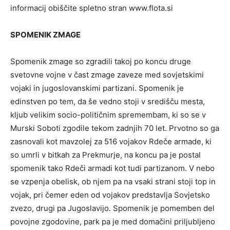
informacij obiščite spletno stran www.flota.si
SPOMENIK ZMAGE
Spomenik zmage so zgradili takoj po koncu druge
svetovne vojne v čast zmage zaveze med sovjetskimi
vojaki in jugoslovanskimi partizani. Spomenik je
edinstven po tem, da še vedno stoji v središču mesta,
kljub velikim socio-političnim spremembam, ki so se v
Murski Soboti zgodile tekom zadnjih 70 let. Prvotno so ga
zasnovali kot mavzolej za 516 vojakov Rdeče armade, ki
so umrli v bitkah za Prekmurje, na koncu pa je postal
spomenik tako Rdeči armadi kot tudi partizanom. V nebo
se vzpenja obelisk, ob njem pa na vsaki strani stoji top in
vojak, pri čemer eden od vojakov predstavlja Sovjetsko
zvezo, drugi pa Jugoslavijo. Spomenik je pomemben del
povojne zgodovine, park pa je med domačini priljubljeno