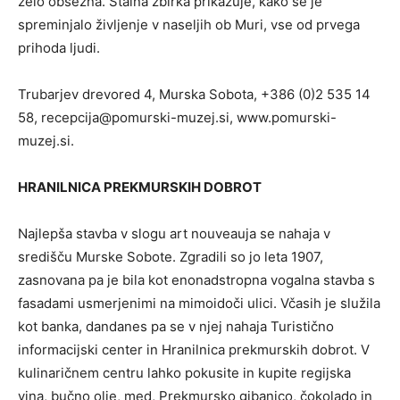
zelo obsežna. Stalna zbirka prikazuje, kako se je
spreminjalo življenje v naseljih ob Muri, vse od prvega
prihoda ljudi.
Trubarjev drevored 4, Murska Sobota, +386 (0)2 535 14
58,
recepcija@pomurski-muzej.si
, www.pomurski-
muzej.si.
HRANILNICA PREKMURSKIH DOBROT
Najlepša stavba v slogu art nouveauja se nahaja v
središču Murske Sobote. Zgradili so jo leta 1907,
zasnovana pa je bila kot enonadstropna vogalna stavba s
fasadami usmerjenimi na mimoidoči ulici. Včasih je služila
kot banka, dandanes pa se v njej nahaja Turistično
informacijski center in Hranilnica prekmurskih dobrot. V
kulinaričnem centru lahko pokusite in kupite regijska
vina, bučno olje, med, Prekmursko gibanico, čokolado in