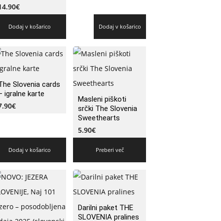
14.90
€
Dodaj v košarico
Dodaj v košarico
The Slovenia cards
– igralne karte
Masleni piškoti
7.90
€
srčki The Slovenia
Sweethearts
5.90
€
Dodaj v košarico
Preberi več
Darilni paket THE
SLOVENIA pralines