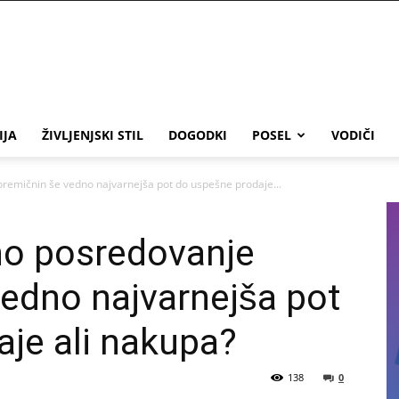
IJA
ŽIVLJENJSKI STIL
DOGODKI
POSEL
VODIČI
premičnin še vedno najvarnejša pot do uspešne prodaje...
no posredovanje
edno najvarnejša pot
je ali nakupa?
138
0