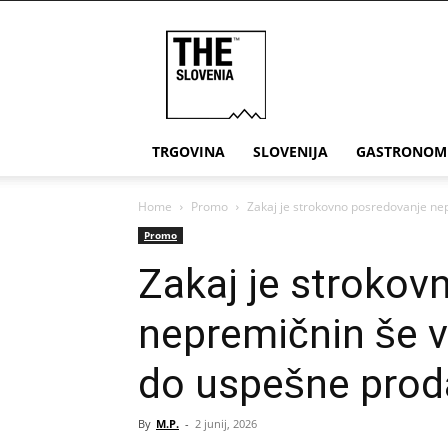
THE
Slovenia
TRGOVINA
SLOVENIJA
GASTRONOM
Home
Promo
Zakaj je strokovno posredovanje ne
Promo
Zakaj je strokov
nepremičnin še v
do uspešne proda
By
M.P.
-
2 junij, 2026