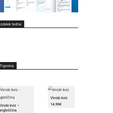
Izdelek tedna
Trgovina
Vinski kviz
14.90
€
Vinski kviz –
angleščina