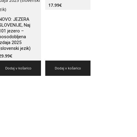
17.99
€
NOVO: JEZERA
SLOVENIJE, Naj
101 jezero –
posodobljena
izdaja 2025
(slovenski jezik)
29.99
€
Dodaj v košarico
Dodaj v košarico