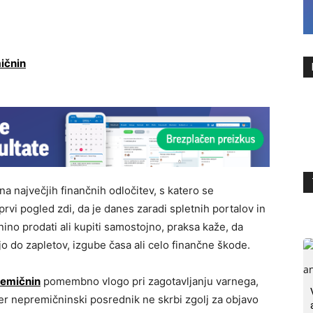
a največjih finančnih odločitev, s katero se
rvi pogled zdi, da je danes zaradi spletnih portalov in
ino prodati ali kupiti samostojno, praksa kaže, da
o do zapletov, izgube časa ali celo finančne škode.
remičnin
pomembno vlogo pri zagotavljanju varnega,
r nepremičninski posrednik ne skrbi zgolj za objavo