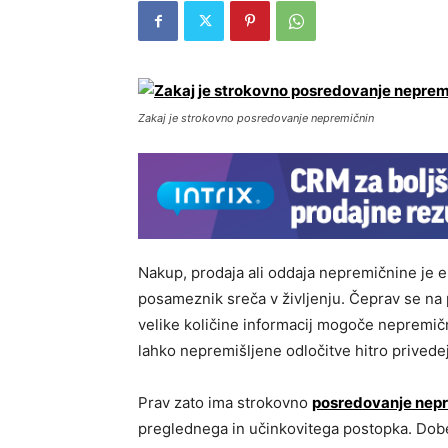
Zakaj je strokovno posredovanje nepremičnin
Nakup, prodaja ali oddaja nepremičnine je en
posameznik sreča v življenju. Čeprav se na p
velike količine informacij mogoče nepremičn
lahko nepremišljene odločitve hitro privedej
Prav zato ima strokovno
posredovanje nep
preglednega in učinkovitega postopka. Dobe