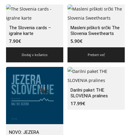
The Slovenia cards –
Masleni piškoti srčki The
igralne karte
Slovenia Sweethearts
7.90
€
5.90
€
Dodaj v košarico
Preberi več
Darilni paket THE
SLOVENIA pralines
17.99
€
NOVO: JEZERA