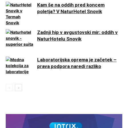
Kam še na oddih pred koncem
poletja? V NaturHotel Snovik
Zadnji hip v avgustovski mir: oddih v
NaturHotelu Snovik
Laboratorijska oprema je začetek –
prava podpora naredi razliko