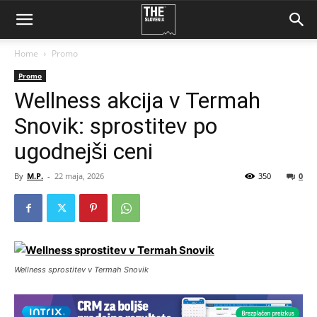
Home
Promo
Promo
Wellness akcija v Termah
Snovik: sprostitev po
ugodnejši ceni
By
M.P.
-
22 maja, 2026
350
0
Wellness sprostitev v Termah Snovik