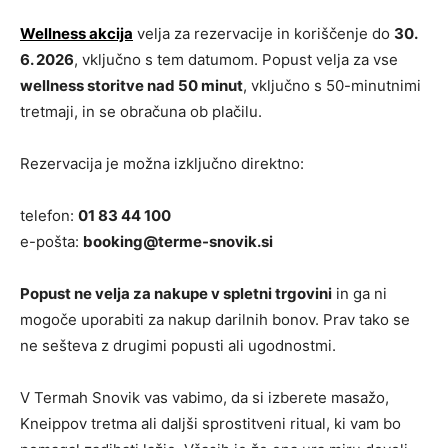
Wellness akcija
velja za rezervacije in koriščenje do
30.
6. 2026
, vključno s tem datumom. Popust velja za vse
wellness storitve nad 50 minut
, vključno s 50-minutnimi
tretmaji, in se obračuna ob plačilu.
Rezervacija je možna izključno direktno:
telefon:
01 83 44 100
e-pošta:
booking@terme-snovik.si
Popust ne velja za nakupe v spletni trgovini
in ga ni
mogoče uporabiti za nakup darilnih bonov. Prav tako se
ne sešteva z drugimi popusti ali ugodnostmi.
V Termah Snovik vas vabimo, da si izberete masažo,
Kneippov tretma ali daljši sprostitveni ritual, ki vam bo