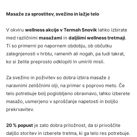
Masaže za sprostitev, svežino in lažje telo
V okviru
wellness akcije v Termah Snovik
lahko izbirate
med različnimi
masažami
in
daljšimi wellness tretmaji
.
Ti so primerni po napornem obdobju, ob občutku
zategnjenosti v hrbtu, ramenih ali nogah, pa tudi takrat,
ko si želite preprosto odklopiti in umiriti misli.
Za svežino in poživitev so dobra izbira masaže z
naravnimi zeliščnimi olji, na primer s poprovo meto. Če
telo potrebuje bolj poglobljeno obravnavo, lahko izberete
masažo, usmerjeno v sproščanje napetosti in boljšo
prekrvavitev.
20 % popust
je zato dobra priložnost, da si privoščite
daljšo storitev in izberete tretma, ki ga telo res potrebuje.