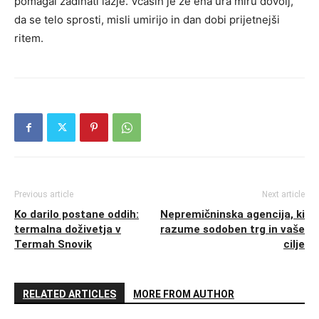
pomagal zadihati lažje. Včasih je že ena ura miru dovolj,
da se telo sprosti, misli umirijo in dan dobi prijetnejši
ritem.
Previous article
Next article
Ko darilo postane oddih:
Nepremičninska agencija, ki
termalna doživetja v
razume sodoben trg in vaše
Termah Snovik
cilje
RELATED ARTICLES
MORE FROM AUTHOR