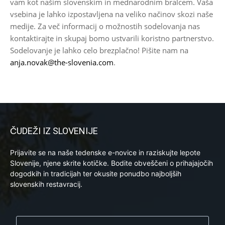
vam kot našim slovenskim in mednarodnim bralcem. Vaša
vsebina je lahko izpostavljena na veliko načinov skozi naše
medije. Za več informacij o možnostih sodelovanja nas
kontaktirajte in skupaj bomo ustvarili koristno partnerstvo.
Sodelovanje je lahko celo brezplačno! Pišite nam na
anja.novak@the-slovenia.com
.
ČUDEŽI IZ SLOVENIJE
Prijavite se na naše tedenske e-novice in raziskujte lepote
Slovenije, njene skrite kotičke. Bodite obveščeni o prihajajočih
dogodkih in tradicijah ter okusite ponudbo najboljših
slovenskih restavracij.