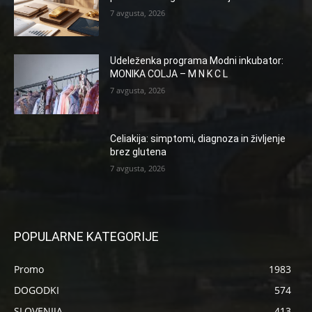
7 avgusta, 2026
Udeleženka programa Modni inkubator:
MONIKA COLJA – M N K C L
7 avgusta, 2026
Celiakija: simptomi, diagnoza in življenje
brez glutena
7 avgusta, 2026
POPULARNE KATEGORIJE
Promo
1983
DOGODKI
574
SLOVENIJA
413