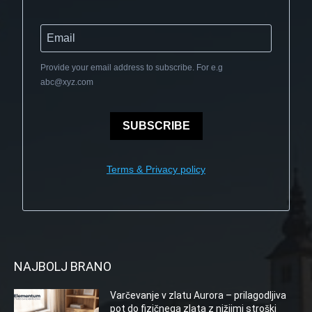
Provide your email address to subscribe. For e.g
abc@xyz.com
SUBSCRIBE
Terms & Privacy policy
NAJBOLJ BRANO
Varčevanje v zlatu Aurora – prilagodljiva
pot do fizičnega zlata z nižjimi stroški