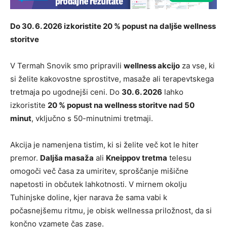
Do 30. 6. 2026 izkoristite 20 % popust na daljše wellness
storitve
V Termah Snovik smo pripravili
wellness akcijo
za vse, ki
si želite kakovostne sprostitve, masaže ali terapevtskega
tretmaja po ugodnejši ceni. Do
30. 6. 2026
lahko
izkoristite
20 % popust na wellness storitve nad 50
minut
, vključno s 50-minutnimi tretmaji.
Akcija je namenjena tistim, ki si želite več kot le hiter
premor.
Daljša masaža
ali
Kneippov tretma
telesu
omogoči več časa za umiritev, sproščanje mišične
napetosti in občutek lahkotnosti. V mirnem okolju
Tuhinjske doline, kjer narava že sama vabi k
počasnejšemu ritmu, je obisk wellnessa priložnost, da si
končno vzamete čas zase.