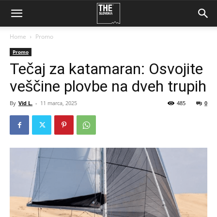
Home
Promo
Promo
Tečaj za katamaran: Osvojite
veščine plovbe na dveh trupih
By
Vid L.
-
11 marca, 2025
485
0