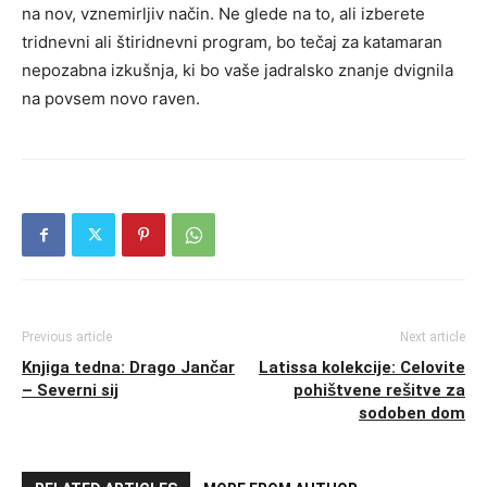
na nov, vznemirljiv način. Ne glede na to, ali izberete
tridnevni ali štiridnevni program, bo tečaj za katamaran
nepozabna izkušnja, ki bo vaše jadralsko znanje dvignila
na povsem novo raven.
Previous article
Next article
Knjiga tedna: Drago Jančar
Latissa kolekcije: Celovite
– Severni sij
pohištvene rešitve za
sodoben dom