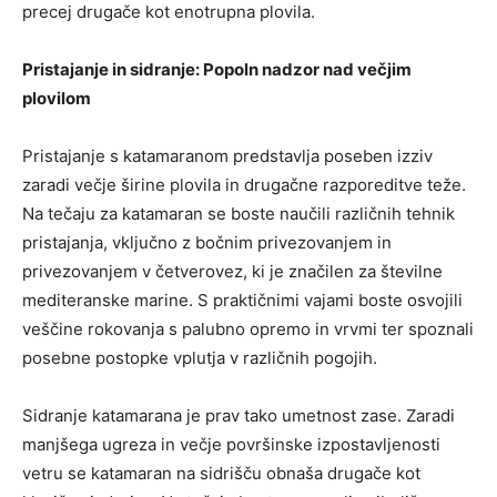
precej drugače kot enotrupna plovila.
Pristajanje in sidranje: Popoln nadzor nad večjim
plovilom
Pristajanje s katamaranom predstavlja poseben izziv
zaradi večje širine plovila in drugačne razporeditve teže.
Na tečaju za katamaran se boste naučili različnih tehnik
pristajanja, vključno z bočnim privezovanjem in
privezovanjem v četverovez, ki je značilen za številne
mediteranske marine. S praktičnimi vajami boste osvojili
veščine rokovanja s palubno opremo in vrvmi ter spoznali
posebne postopke vplutja v različnih pogojih.
Sidranje katamarana je prav tako umetnost zase. Zaradi
manjšega ugreza in večje površinske izpostavljenosti
vetru se katamaran na sidrišču obnaša drugače kot