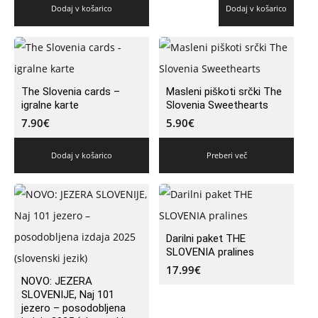
Dodaj v košarico
Dodaj v košarico
The Slovenia cards –
Masleni piškoti srčki The
igralne karte
Slovenia Sweethearts
7.90
€
5.90
€
Dodaj v košarico
Preberi več
Darilni paket THE
SLOVENIA pralines
17.99
€
NOVO: JEZERA
SLOVENIJE, Naj 101
jezero – posodobljena