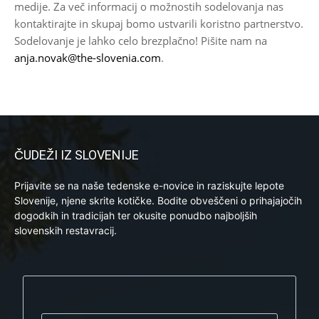
medije. Za več informacij o možnostih sodelovanja nas
kontaktirajte in skupaj bomo ustvarili koristno partnerstvo.
Sodelovanje je lahko celo brezplačno! Pišite nam na
anja.novak@the-slovenia.com
.
ČUDEŽI IZ SLOVENIJE
Prijavite se na naše tedenske e-novice in raziskujte lepote
Slovenije, njene skrite kotičke. Bodite obveščeni o prihajajočih
dogodkih in tradicijah ter okusite ponudbo najboljših
slovenskih restavracij.