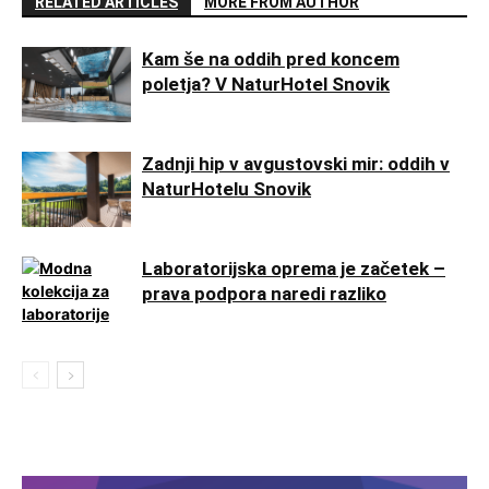
RELATED ARTICLES
MORE FROM AUTHOR
Kam še na oddih pred koncem
poletja? V NaturHotel Snovik
Zadnji hip v avgustovski mir: oddih v
NaturHotelu Snovik
Laboratorijska oprema je začetek –
prava podpora naredi razliko