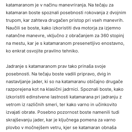
katamaranom je v načinu manevriranja. Na tečaju za
katamaran boste spoznali posebnosti rokovanja z dvojnim
trupom, kar zahteva drugačen pristop pri vseh manevrih.
Naučili se boste, kako izkoristiti dva motorja za izjemno
natančne manevre, vključno z obračanjem za 360 stopinj
na mestu, kar je s katamaranom presenetljivo enostavno,
ko enkrat osvojite pravilno tehniko.
Jadranje s katamaranom prav tako prinaša svoje
posebnosti. Na tečaju boste vadili pripravo, dvig in
nastavljanje jader, ki so na katamaranu običajno drugače
razporejena kot na klasični jadrnici. Spoznali boste, kako
izkoristiti edinstvene lastnosti katamarana pri jadranju z
vetrom iz različnih smeri, ter kako varno in učinkovito
izvajati obrate. Posebno pozornost boste namenili tudi
skrajševanju jader, kar je ključnega pomena za varno
plovbo v močnejšem vetru, kjer se katamaran obnaša