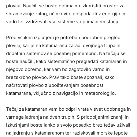
plovilu. Naučili se boste optimalno izkoristiti prostor za
shranjevanje zalog, učinkovito gospodariti z energijo in
vodo ter vzdrževati vse sisteme v optimalnem stanju.
Pred vsakim izplutjem je potreben podroben pregled
plovila, kar je na katamaranu zaradi dvojnega trupa in
dodatnih sistemov še posebej pomembno. Na tečaju se
boste naučili, kako sistematično pregledati katamaran in
njegovo opremo, kar vam bo zagotovilo varno in
brezskrbno plovbo. Prav tako boste spoznali, kako
načrtovati plovbo z upoštevanjem posebnosti
katamarana, vključno z navigacijo in meteorologijo.
Tečaj za katamaran vam bo odprl vrata v svet udobnega in
varnega jadranja na dveh trupih. S pridobljenimi znanji in
izkušnjami boste lahko s svojo posadko brez težav uživali
na jadranju s katamaranom ter raziskovali morske lepote