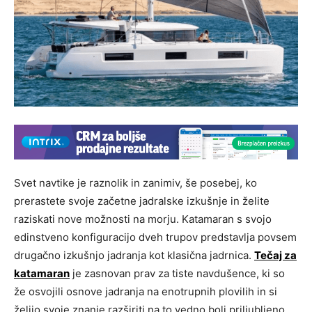
Svet navtike je raznolik in zanimiv, še posebej, ko
prerastete svoje začetne jadralske izkušnje in želite
raziskati nove možnosti na morju. Katamaran s svojo
edinstveno konfiguracijo dveh trupov predstavlja povsem
drugačno izkušnjo jadranja kot klasična jadrnica.
Tečaj za
katamaran
je zasnovan prav za tiste navdušence, ki so
že osvojili osnove jadranja na enotrupnih plovilih in si
želijo svoje znanje razširiti na to vedno bolj priljubljeno