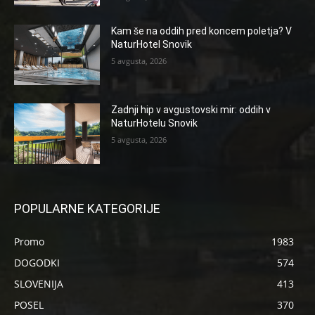
Kam še na oddih pred koncem poletja? V
NaturHotel Snovik
5 avgusta, 2026
Zadnji hip v avgustovski mir: oddih v
NaturHotelu Snovik
5 avgusta, 2026
POPULARNE KATEGORIJE
Promo
1983
DOGODKI
574
SLOVENIJA
413
POSEL
370