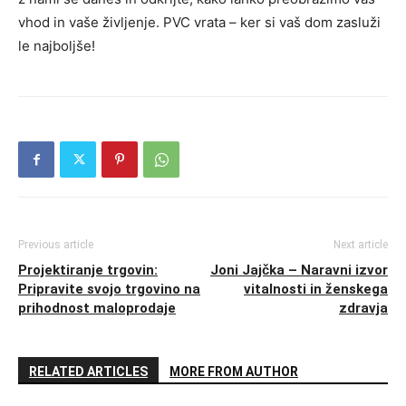
vhod in vaše življenje. PVC vrata – ker si vaš dom zasluži
le najboljše!
Previous article
Next article
Projektiranje trgovin:
Joni Jajčka – Naravni izvor
Pripravite svojo trgovino na
vitalnosti in ženskega
prihodnost maloprodaje
zdravja
RELATED ARTICLES
MORE FROM AUTHOR