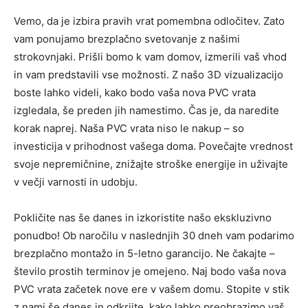
Vemo, da je izbira pravih vrat pomembna odločitev. Zato
vam ponujamo brezplačno svetovanje z našimi
strokovnjaki. Prišli bomo k vam domov, izmerili vaš vhod
in vam predstavili vse možnosti. Z našo 3D vizualizacijo
boste lahko videli, kako bodo vaša nova PVC vrata
izgledala, še preden jih namestimo. Čas je, da naredite
korak naprej. Naša PVC vrata niso le nakup – so
investicija v prihodnost vašega doma. Povečajte vrednost
svoje nepremičnine, znižajte stroške energije in uživajte
v večji varnosti in udobju.
Pokličite nas še danes in izkoristite našo ekskluzivno
ponudbo! Ob naročilu v naslednjih 30 dneh vam podarimo
brezplačno montažo in 5-letno garancijo. Ne čakajte –
število prostih terminov je omejeno. Naj bodo vaša nova
PVC vrata začetek nove ere v vašem domu. Stopite v stik
z nami še danes in odkrijte, kako lahko preobrazimo vaš