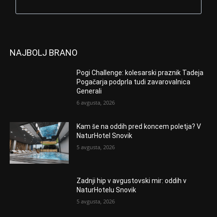
NAJBOLJ BRANO
Pogi Challenge: kolesarski praznik Tadeja
Pogačarja podprla tudi zavarovalnica
Generali
6 avgusta, 2026
Kam še na oddih pred koncem poletja? V
NaturHotel Snovik
5 avgusta, 2026
Zadnji hip v avgustovski mir: oddih v
NaturHotelu Snovik
5 avgusta, 2026