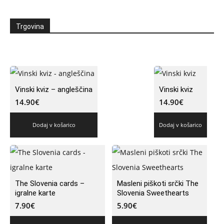
Trgovina
Vinski kviz – angleščina
Vinski kviz
14.90
€
14.90
€
Dodaj v košarico
Dodaj v košarico
The Slovenia cards –
Masleni piškoti srčki The
igralne karte
Slovenia Sweethearts
7.90
€
5.90
€