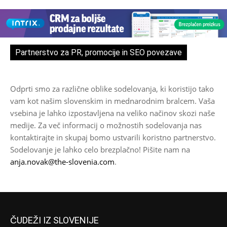
Partnerstvo za PR, promocije in SEO povezave
Odprti smo za različne oblike sodelovanja, ki koristijo tako
vam kot našim slovenskim in mednarodnim bralcem. Vaša
vsebina je lahko izpostavljena na veliko načinov skozi naše
medije. Za več informacij o možnostih sodelovanja nas
kontaktirajte in skupaj bomo ustvarili koristno partnerstvo.
Sodelovanje je lahko celo brezplačno! Pišite nam na
anja.novak@the-slovenia.com
.
ČUDEŽI IZ SLOVENIJE