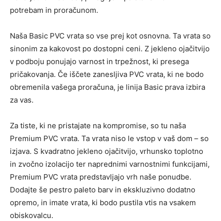
potrebam in proračunom.
Naša Basic PVC vrata so vse prej kot osnovna. Ta vrata so
sinonim za kakovost po dostopni ceni. Z jekleno ojačitvijo
v podboju ponujajo varnost in trpežnost, ki presega
pričakovanja. Če iščete zanesljiva PVC vrata, ki ne bodo
obremenila vašega proračuna, je linija Basic prava izbira
za vas.
Za tiste, ki ne pristajate na kompromise, so tu naša
Premium PVC vrata. Ta vrata niso le vstop v vaš dom – so
izjava. S kvadratno jekleno ojačitvijo, vrhunsko toplotno
in zvočno izolacijo ter naprednimi varnostnimi funkcijami,
Premium PVC vrata predstavljajo vrh naše ponudbe.
Dodajte še pestro paleto barv in ekskluzivno dodatno
opremo, in imate vrata, ki bodo pustila vtis na vsakem
obiskovalcu.