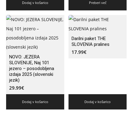
Dodaj v košarico
Preberi več
Darilni paket THE
SLOVENIA pralines
17.99
€
NOVO: JEZERA
SLOVENIJE, Naj 101
jezero – posodobljena
izdaja 2025 (slovenski
jezik)
29.99
€
Dodaj v košarico
Dodaj v košarico