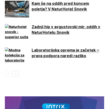
Kam še na oddih pred koncem
poletja? V NaturHotel Snovik
Zadnji hip v avgustovski mir: oddih v
NaturHotelu Snovik
Laboratorijska oprema je začetek –
prava podpora naredi razliko