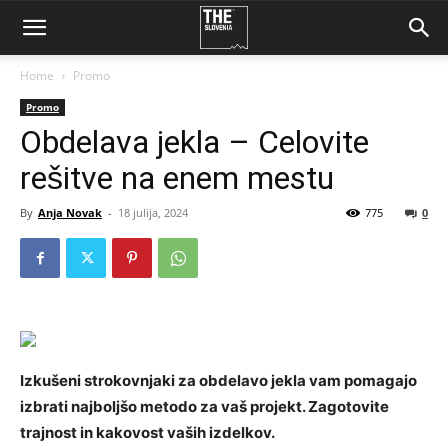
Home
Promo
Promo
Obdelava jekla – Celovite
rešitve na enem mestu
By
Anja Novak
-
18 julija, 2024
775
0
Izkušeni strokovnjaki za obdelavo jekla vam pomagajo
izbrati najboljšo metodo za vaš projekt. Zagotovite
trajnost in kakovost vaših izdelkov.