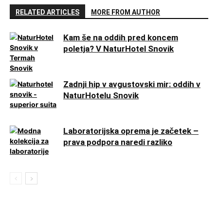
RELATED ARTICLES
MORE FROM AUTHOR
Kam še na oddih pred koncem
poletja? V NaturHotel Snovik
Zadnji hip v avgustovski mir: oddih v
NaturHotelu Snovik
Laboratorijska oprema je začetek –
prava podpora naredi razliko