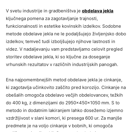
V svetu industrije in gradbeništva je
obdelava jekla
ključnega pomena za zagotavljanje trajnosti,
funkcionalnosti in estetike kovinskih izdelkov. Sodobne
metode obdelave jekla ne le podaljšujejo življenjsko dobo
izdelkov, temveč tudi izboljšujejo njihove lastnosti in
videz. V nadaljevanju vam predstavljamo celovit pregled
storitev obdelave jekla, ki so ključne za doseganje
vrhunskih rezultatov v različnih industrijskih panogah.
Ena najpomembnejših metod obdelave jekla je cinkanje,
ki zagotavlja učinkovito zaščito pred korozijo. Cinkanje na
obešalih omogoča obdelavo večjih obdelovancev, težkih
do 400 kg, z dimenzijami do 2950x450x1050 mm. S to
metodo in dodatnim lakiranjem lahko dosežemo izjemno
vzdržljivost v slani komori, ki presega 600 ur. Za manjše
predmete je na voljo cinkanje v bobnih, ki omogoča