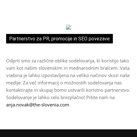
Partnerstvo za PR, promocije in SEO povezave
Odprti smo za različne oblike sodelovanja, ki koristijo tako
vam kot našim slovenskim in mednarodnim bralcem. Vaša
vsebina je lahko izpostavljena na veliko načinov skozi naše
medije. Za več informacij o možnostih sodelovanja nas
kontaktirajte in skupaj bomo ustvarili koristno partnerstvo.
Sodelovanje je lahko celo brezplačno! Pišite nam na
anja.novak@the-slovenia.com
.