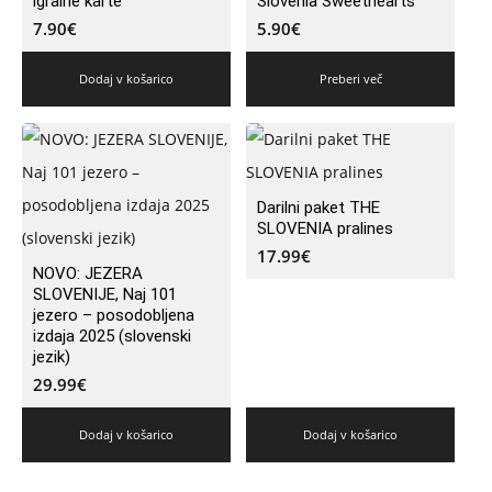
igralne karte
Slovenia Sweethearts
7.90
€
5.90
€
Dodaj v košarico
Preberi več
Darilni paket THE
SLOVENIA pralines
17.99
€
NOVO: JEZERA
SLOVENIJE, Naj 101
jezero – posodobljena
izdaja 2025 (slovenski
jezik)
29.99
€
Dodaj v košarico
Dodaj v košarico