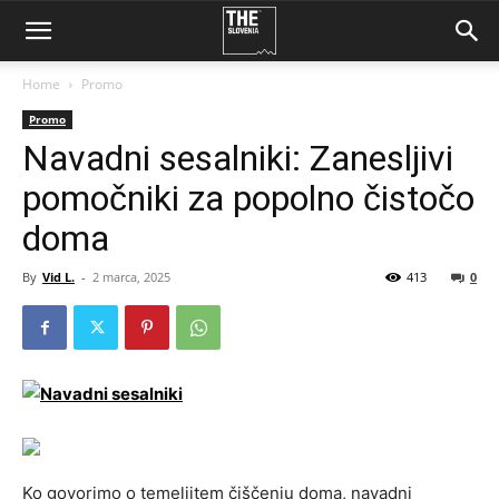
Home
Promo
Promo
Navadni sesalniki: Zanesljivi
pomočniki za popolno čistočo
doma
By
Vid L.
-
2 marca, 2025
413
0
Ko govorimo o temeljitem čiščenju doma, navadni