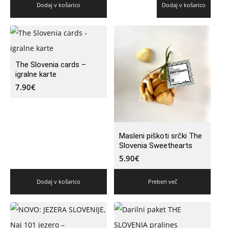
Dodaj v košarico
Dodaj v košarico
The Slovenia cards –
igralne karte
7.90
€
Masleni piškoti srčki The
Slovenia Sweethearts
5.90
€
Dodaj v košarico
Preberi več