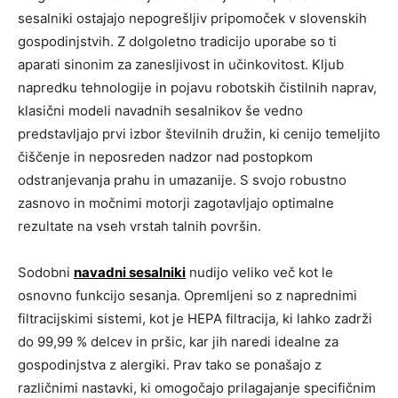
sesalniki ostajajo nepogrešljiv pripomoček v slovenskih
gospodinjstvih. Z dolgoletno tradicijo uporabe so ti
aparati sinonim za zanesljivost in učinkovitost. Kljub
napredku tehnologije in pojavu robotskih čistilnih naprav,
klasični modeli navadnih sesalnikov še vedno
predstavljajo prvi izbor številnih družin, ki cenijo temeljito
čiščenje in neposreden nadzor nad postopkom
odstranjevanja prahu in umazanije. S svojo robustno
zasnovo in močnimi motorji zagotavljajo optimalne
rezultate na vseh vrstah talnih površin.
Sodobni
navadni sesalniki
nudijo veliko več kot le
osnovno funkcijo sesanja. Opremljeni so z naprednimi
filtracijskimi sistemi, kot je HEPA filtracija, ki lahko zadrži
do 99,99 % delcev in pršic, kar jih naredi idealne za
gospodinjstva z alergiki. Prav tako se ponašajo z
različnimi nastavki, ki omogočajo prilagajanje specifičnim