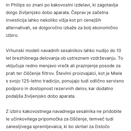
in Philips so znani po kakovostni izdelavi, ki zagotavlja
dolgo življenjsko dobo aparata. Čeprav je začetna
investicija lahko nekoliko višja kot pri cenejših
alternativah, se dolgoročno izkaže za bolj ekonomično
izbiro.
Vrhunski modeli navadnih sesalnikov lahko nudijo do 10
let brezhibnega delovanja ob ustreznem vzdrževanju. To
vključuje redno menjavo vrečk ali praznjenje posode za
prah ter čiščenje filtrov. Številni proizvajalci, kot je Miele
s svojo 125-letno tradicijo, ponujajo tudi odlično servisno
podporo in dostopnost rezervnih delov, kar dodatno
podaljša življenjsko dobo aparata.
Z izbiro kakovostnega navadnega sesalnika ne pridobite
le učinkovitega pripomočka za čiščenje, temveč tudi
zanesljivega spremljevalca, ki bo skrbel za čistočo