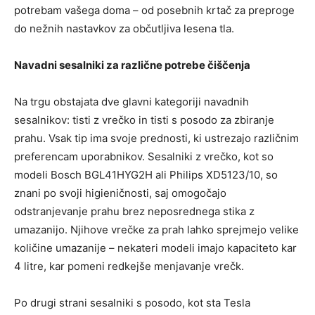
potrebam vašega doma – od posebnih krtač za preproge
do nežnih nastavkov za občutljiva lesena tla.
Navadni sesalniki za različne potrebe čiščenja
Na trgu obstajata dve glavni kategoriji navadnih
sesalnikov: tisti z vrečko in tisti s posodo za zbiranje
prahu. Vsak tip ima svoje prednosti, ki ustrezajo različnim
preferencam uporabnikov. Sesalniki z vrečko, kot so
modeli Bosch BGL41HYG2H ali Philips XD5123/10, so
znani po svoji higieničnosti, saj omogočajo
odstranjevanje prahu brez neposrednega stika z
umazanijo. Njihove vrečke za prah lahko sprejmejo velike
količine umazanije – nekateri modeli imajo kapaciteto kar
4 litre, kar pomeni redkejše menjavanje vrečk.
Po drugi strani sesalniki s posodo, kot sta Tesla