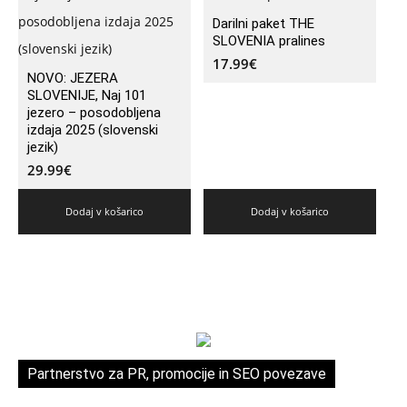
Darilni paket THE
SLOVENIA pralines
17.99
€
NOVO: JEZERA
SLOVENIJE, Naj 101
jezero – posodobljena
izdaja 2025 (slovenski
jezik)
29.99
€
Dodaj v košarico
Dodaj v košarico
Partnerstvo za PR, promocije in SEO povezave