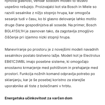
njihova glasnost, vendar sodobni modeli to težavo
uspešno rešujejo. Proizvajalci kot sta Bosch in Miele so
razvili sesalnike z nižjo stopnjo hrupa, kar omogoča
sesanje tudi v času, ko bi glasno delovanje lahko motilo
druge člane gospodinjstva ali sosede. Na primer, Bosch
BGL41SIL1H je zasnovan tako, da zagotavlja zmogljivo
čiščenje pri izjemno nizki stopnji hrupa.
Manevriranje po prostoru je z novejšimi modeli navadnih
sesalnikov postalo bistveno lažje. Modeli kot je Electrolux
EB61C3WBL imajo posebne sisteme, ki omogočajo
enostavno krmarjenje med pohištvom in prehajanje med
prostori. Funkcija nožnih komand odpravlja potrebo po
sklanjanju, kar je še posebej koristno za starejše
uporabnike ali tiste z bolečinami v hrbtu.
Energetska učinkovitost za varčen dom