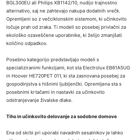
BGL300EU ali Philips XB1142/10, nudijo trajnostno
alternativo, saj ne zahtevajo nakupa dodatnih vrečk.
Opremljeni so z večciklonskim sistemom, ki učinkovito
ločuje prah od zraka. Ti modeli so posebej privlačni za
ekološko ozaveščene uporabnike, ki želijo zmanjšati
količino odpadkov.
Posebno kategorijo predstavljajo modeli s
specializiranimi funkcijami, kot sta Electrolux EB61A5UG
in Hoover HE720PET 011, ki sta zasnovana posebej za
gospodinjstva s hišnimi ljubljenčki. Opremljena sta s
posebnimi krtačami in nastavki za učinkovito
odstranjevanje živalske dlake.
Tiho in učinkovito delovanje za sodobne domove
Ena od skrbi pri uporabi navadnih sesalnikov je lahko