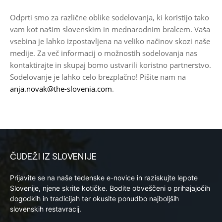
Odprti smo za različne oblike sodelovanja, ki koristijo tako
vam kot našim slovenskim in mednarodnim bralcem. Vaša
vsebina je lahko izpostavljena na veliko načinov skozi naše
medije. Za več informacij o možnostih sodelovanja nas
kontaktirajte in skupaj bomo ustvarili koristno partnerstvo.
Sodelovanje je lahko celo brezplačno! Pišite nam na
anja.novak@the-slovenia.com
.
ČUDEŽI IZ SLOVENIJE
Prijavite se na naše tedenske e-novice in raziskujte lepote
Slovenije, njene skrite kotičke. Bodite obveščeni o prihajajočih
dogodkih in tradicijah ter okusite ponudbo najboljših
slovenskih restavracij.