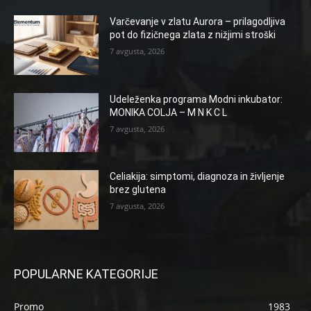
Varčevanje v zlatu Aurora – prilagodljiva
pot do fizičnega zlata z nižjimi stroški
7 avgusta, 2026
Udeleženka programa Modni inkubator:
MONIKA COLJA – M N K C L
7 avgusta, 2026
Celiakija: simptomi, diagnoza in življenje
brez glutena
7 avgusta, 2026
POPULARNE KATEGORIJE
Promo
1983