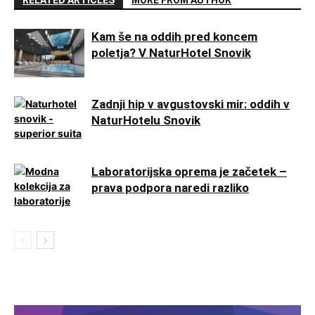
RELATED ARTICLES
MORE FROM AUTHOR
Kam še na oddih pred koncem
poletja? V NaturHotel Snovik
Zadnji hip v avgustovski mir: oddih v
NaturHotelu Snovik
Laboratorijska oprema je začetek –
prava podpora naredi razliko