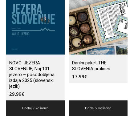
NOVO: JEZERA
Darilni paket THE
SLOVENIJE, Naj 101
SLOVENIA pralines
jezero – posodobljena
17.99
€
izdaja 2025 (slovenski
jezik)
29.99
€
Dodaj v košarico
Dodaj v košarico