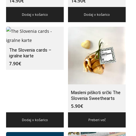
14.90
€
14.90
€
Dodaj v košarico
Dodaj v košarico
The Slovenia cards –
igralne karte
7.90
€
Masleni piškoti srčki The
Slovenia Sweethearts
5.90
€
Dodaj v košarico
Preberi več