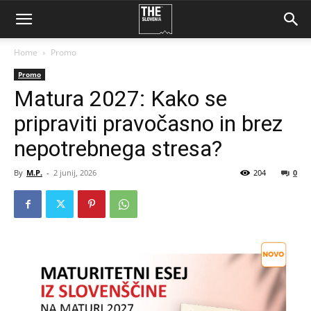
Home
Promo
Promo
Matura 2027: Kako se
pripraviti pravočasno in brez
nepotrebnega stresa?
By
M.P.
-
2 junij, 2026
204
0