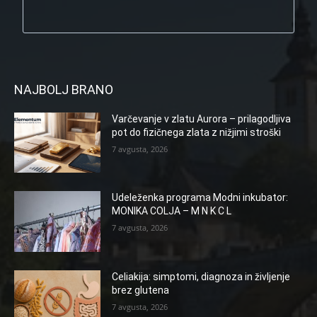
NAJBOLJ BRANO
Varčevanje v zlatu Aurora – prilagodljiva
pot do fizičnega zlata z nižjimi stroški
7 avgusta, 2026
Udeleženka programa Modni inkubator:
MONIKA COLJA – M N K C L
7 avgusta, 2026
Celiakija: simptomi, diagnoza in življenje
brez glutena
7 avgusta, 2026