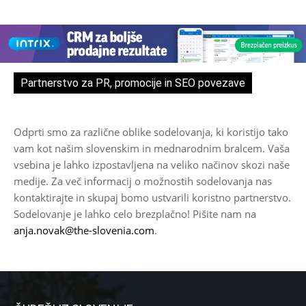
Partnerstvo za PR, promocije in SEO povezave
Odprti smo za različne oblike sodelovanja, ki koristijo tako
vam kot našim slovenskim in mednarodnim bralcem. Vaša
vsebina je lahko izpostavljena na veliko načinov skozi naše
medije. Za več informacij o možnostih sodelovanja nas
kontaktirajte in skupaj bomo ustvarili koristno partnerstvo.
Sodelovanje je lahko celo brezplačno! Pišite nam na
anja.novak@the-slovenia.com
.