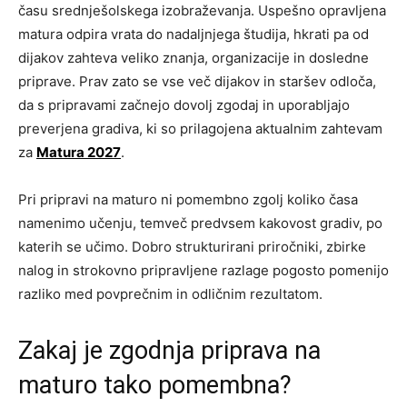
času srednješolskega izobraževanja. Uspešno opravljena
matura odpira vrata do nadaljnjega študija, hkrati pa od
dijakov zahteva veliko znanja, organizacije in dosledne
priprave. Prav zato se vse več dijakov in staršev odloča,
da s pripravami začnejo dovolj zgodaj in uporabljajo
preverjena gradiva, ki so prilagojena aktualnim zahtevam
za
Matura 2027
.
Pri pripravi na maturo ni pomembno zgolj koliko časa
namenimo učenju, temveč predvsem kakovost gradiv, po
katerih se učimo. Dobro strukturirani priročniki, zbirke
nalog in strokovno pripravljene razlage pogosto pomenijo
razliko med povprečnim in odličnim rezultatom.
Zakaj je zgodnja priprava na
maturo tako pomembna?