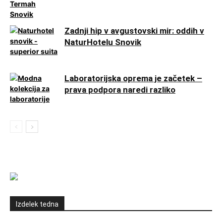
Zadnji hip v avgustovski mir: oddih v
NaturHotelu Snovik
Laboratorijska oprema je začetek –
prava podpora naredi razliko
Izdelek tedna