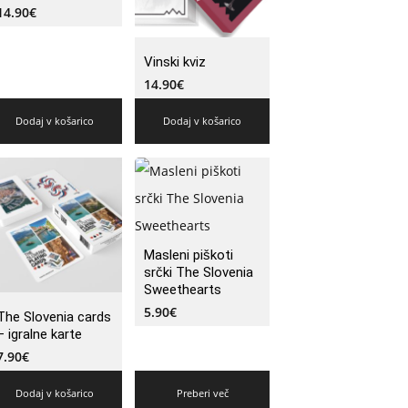
14.90
€
Vinski kviz
14.90
€
Dodaj v košarico
Dodaj v košarico
Masleni piškoti
srčki The Slovenia
Sweethearts
5.90
€
The Slovenia cards
– igralne karte
7.90
€
Dodaj v košarico
Preberi več