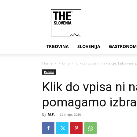
THE
Slovenia
TRGOVINA
SLOVENIJA
GASTRONOM
Home
Promo
Klik do vpisa ni naključje: kako vam
Promo
Klik do vpisa ni 
pomagamo izbrati
By
M.P.
-
28 maja, 2026