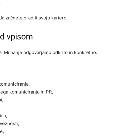
.
 da začnete graditi svojo kariero.
ed vpisom
a. Mi nanje odgovarjamo odkrito in konkretno.
 komuniciranja,
kega komuniciranja in PR,
i,
,
ija,
veznosti,
e,