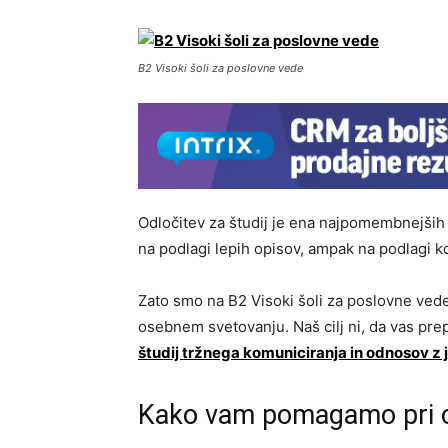
B2 Visoki šoli za poslovne vede
Odločitev za študij je ena najpomembnejših 
na podlagi lepih opisov, ampak na podlagi 
Zato smo na B2 Visoki šoli za poslovne vede ra
osebnem svetovanju. Naš cilj ni, da vas pr
študij tržnega komuniciranja in odnosov z
Kako vam pomagamo pri od