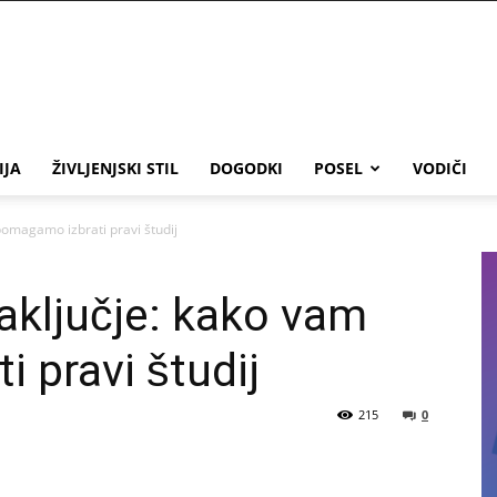
IJA
ŽIVLJENJSKI STIL
DOGODKI
POSEL
VODIČI
 pomagamo izbrati pravi študij
naključje: kako vam
 pravi študij
215
0