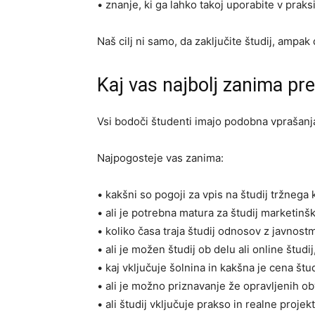
• znanje, ki ga lahko takoj uporabite v praksi
Naš cilj ni samo, da zaključite študij, ampak
Kaj vas najbolj zanima pr
Vsi bodoči študenti imajo podobna vprašanj
Najpogosteje vas zanima:
• kakšni so pogoji za vpis na študij tržnega
• ali je potrebna matura za študij marketinš
• koliko časa traja študij odnosov z javnostm
• ali je možen študij ob delu ali online študij
• kaj vključuje šolnina in kakšna je cena štud
• ali je možno priznavanje že opravljenih ob
• ali študij vključuje prakso in realne projekt