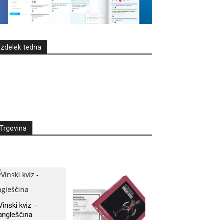
Izdelek tedna
Trgovina
Vinski kviz –
angleščina