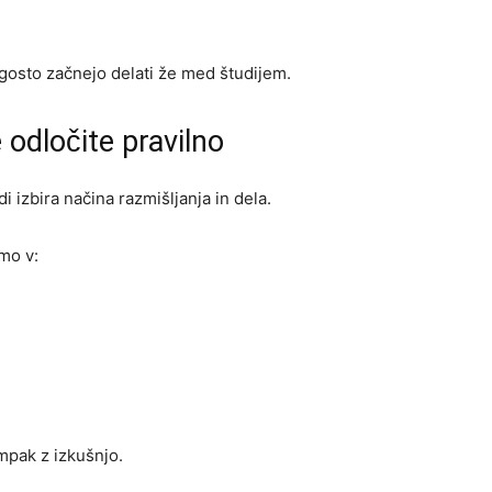
pogosto začnejo delati že med študijem.
odločite pravilno
i izbira načina razmišljanja in dela.
mo v:
mpak z izkušnjo.