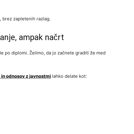
 brez zapletenih razlag.
šanje, ampak načrt
šele po diplomi. Želimo, da jo začnete graditi že med
 in odnosov z javnostmi
lahko delate kot: