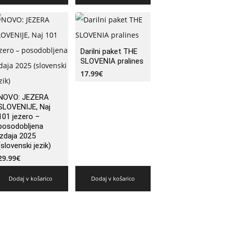
Darilni paket THE
SLOVENIA pralines
17.99
€
NOVO: JEZERA
SLOVENIJE, Naj
101 jezero –
posodobljena
izdaja 2025
(slovenski jezik)
29.99
€
Dodaj v košarico
Dodaj v košarico