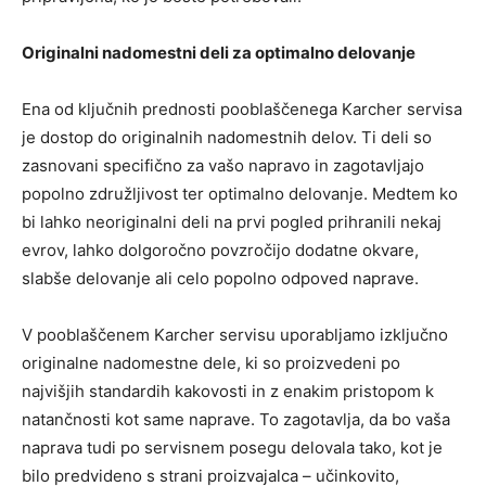
Originalni nadomestni deli za optimalno delovanje
Ena od ključnih prednosti pooblaščenega Karcher servisa
je dostop do originalnih nadomestnih delov. Ti deli so
zasnovani specifično za vašo napravo in zagotavljajo
popolno združljivost ter optimalno delovanje. Medtem ko
bi lahko neoriginalni deli na prvi pogled prihranili nekaj
evrov, lahko dolgoročno povzročijo dodatne okvare,
slabše delovanje ali celo popolno odpoved naprave.
V pooblaščenem Karcher servisu uporabljamo izključno
originalne nadomestne dele, ki so proizvedeni po
najvišjih standardih kakovosti in z enakim pristopom k
natančnosti kot same naprave. To zagotavlja, da bo vaša
naprava tudi po servisnem posegu delovala tako, kot je
bilo predvideno s strani proizvajalca – učinkovito,