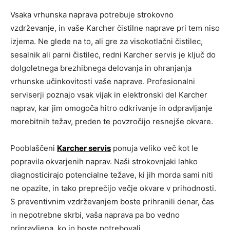
Vsaka vrhunska naprava potrebuje strokovno
vzdrževanje, in vaše Karcher čistilne naprave pri tem niso
izjema. Ne glede na to, ali gre za visokotlačni čistilec,
sesalnik ali parni čistilec, redni Karcher servis je ključ do
dolgoletnega brezhibnega delovanja in ohranjanja
vrhunske učinkovitosti vaše naprave. Profesionalni
serviserji poznajo vsak vijak in elektronski del Karcher
naprav, kar jim omogoča hitro odkrivanje in odpravljanje
morebitnih težav, preden te povzročijo resnejše okvare.
Pooblaščeni
Karcher servis
ponuja veliko več kot le
popravila okvarjenih naprav. Naši strokovnjaki lahko
diagnosticirajo potencialne težave, ki jih morda sami niti
ne opazite, in tako preprečijo večje okvare v prihodnosti.
S preventivnim vzdrževanjem boste prihranili denar, čas
in nepotrebne skrbi, vaša naprava pa bo vedno
pripravljena, ko jo boste potrebovali.