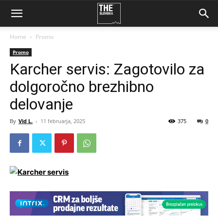
Home
Promo
Promo
Karcher servis: Zagotovilo za
dolgoročno brezhibno
delovanje
By
Vid L.
-
11 februarja, 2025
375
0