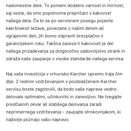
nadomestne dele. To pomeni dodatno varnost in mirnost,
saj veste, da smo popolnoma prepričani v kakovost
našega dela. Če bi se po servisnem posegu pojavile
kakršnekoli težave, povezane z našim delom ali
vgrajenimi deli, jih bomo odpravili brezplačno v
garancijskem roku. Takšna zaveza h kakovosti je del
našega prizadevanja za dolgoročno zadovoljstvo strank in
odraža naše zaupanje v visoke standarde našega servisa.
Naj vaša investicija v vrhunsko Karcher opremo traja čim
dlje. Z rednim vzdrževanjem v pooblaščenem Karcher
servisu boste zagotovili, da bodo vaše naprave vedno
delovale optimalno, učinkovito in zanesljivo. Ne tvegajte
predčasnih okvar ali slabšega delovanja zaradi
neprimernega vzdrževanja – zaupajte strokovnjakom, ki
najbolje poznajo vašo napravo.