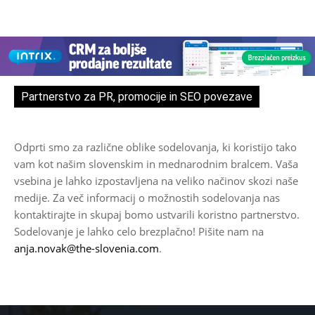
Partnerstvo za PR, promocije in SEO povezave
Odprti smo za različne oblike sodelovanja, ki koristijo tako
vam kot našim slovenskim in mednarodnim bralcem. Vaša
vsebina je lahko izpostavljena na veliko načinov skozi naše
medije. Za več informacij o možnostih sodelovanja nas
kontaktirajte in skupaj bomo ustvarili koristno partnerstvo.
Sodelovanje je lahko celo brezplačno! Pišite nam na
anja.novak@the-slovenia.com
.