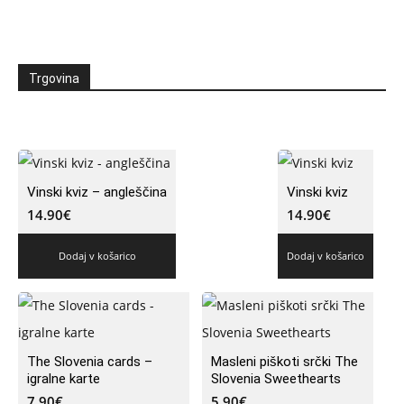
Trgovina
Vinski kviz – angleščina
Vinski kviz
14.90
€
14.90
€
Dodaj v košarico
Dodaj v košarico
The Slovenia cards –
Masleni piškoti srčki The
igralne karte
Slovenia Sweethearts
7.90
€
5.90
€