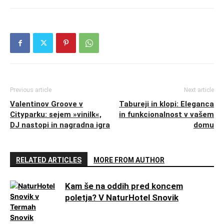
Previous article
Next article
Valentinov Groove v
Tabureji in klopi: Eleganca
Cityparku: sejem »vinilk«,
in funkcionalnost v vašem
DJ nastopi in nagradna igra
domu
RELATED ARTICLES
MORE FROM AUTHOR
Kam še na oddih pred koncem
poletja? V NaturHotel Snovik