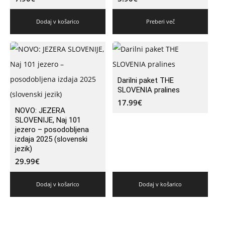
Dodaj v košarico
Preberi več
Darilni paket THE
SLOVENIA pralines
17.99
€
NOVO: JEZERA
SLOVENIJE, Naj 101
jezero – posodobljena
izdaja 2025 (slovenski
jezik)
29.99
€
Dodaj v košarico
Dodaj v košarico