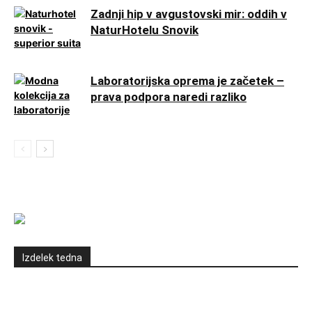
Zadnji hip v avgustovski mir: oddih v
NaturHotelu Snovik
Laboratorijska oprema je začetek –
prava podpora naredi razliko
Izdelek tedna