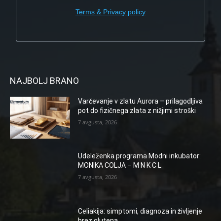
Terms & Privacy policy
NAJBOLJ BRANO
Varčevanje v zlatu Aurora – prilagodljiva
pot do fizičnega zlata z nižjimi stroški
7 avgusta, 2026
Udeleženka programa Modni inkubator:
MONIKA COLJA – M N K C L
7 avgusta, 2026
Celiakija: simptomi, diagnoza in življenje
brez glutena