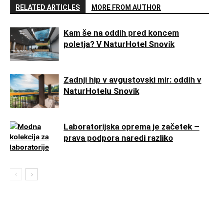
RELATED ARTICLES
MORE FROM AUTHOR
Kam še na oddih pred koncem
poletja? V NaturHotel Snovik
Zadnji hip v avgustovski mir: oddih v
NaturHotelu Snovik
Laboratorijska oprema je začetek –
prava podpora naredi razliko