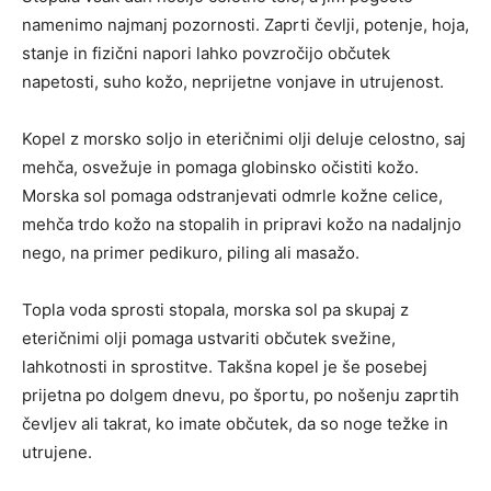
namenimo najmanj pozornosti. Zaprti čevlji, potenje, hoja,
stanje in fizični napori lahko povzročijo občutek
napetosti, suho kožo, neprijetne vonjave in utrujenost.
Kopel z morsko soljo in eteričnimi olji deluje celostno, saj
mehča, osvežuje in pomaga globinsko očistiti kožo.
Morska sol pomaga odstranjevati odmrle kožne celice,
mehča trdo kožo na stopalih in pripravi kožo na nadaljnjo
nego, na primer pedikuro, piling ali masažo.
Topla voda sprosti stopala, morska sol pa skupaj z
eteričnimi olji pomaga ustvariti občutek svežine,
lahkotnosti in sprostitve. Takšna kopel je še posebej
prijetna po dolgem dnevu, po športu, po nošenju zaprtih
čevljev ali takrat, ko imate občutek, da so noge težke in
utrujene.