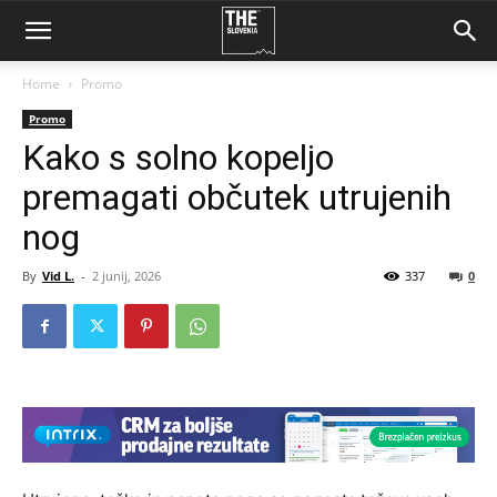
Home
Promo
Promo
Kako s solno kopeljo
premagati občutek utrujenih
nog
By
Vid L.
-
2 junij, 2026
337
0