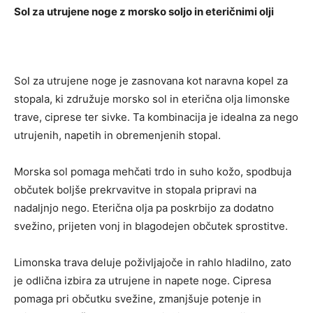
Sol za utrujene noge z morsko soljo in eteričnimi olji
Sol za utrujene noge je zasnovana kot naravna kopel za
stopala, ki združuje morsko sol in eterična olja limonske
trave, ciprese ter sivke. Ta kombinacija je idealna za nego
utrujenih, napetih in obremenjenih stopal.
Morska sol pomaga mehčati trdo in suho kožo, spodbuja
občutek boljše prekrvavitve in stopala pripravi na
nadaljnjo nego. Eterična olja pa poskrbijo za dodatno
svežino, prijeten vonj in blagodejen občutek sprostitve.
Limonska trava deluje poživljajoče in rahlo hladilno, zato
je odlična izbira za utrujene in napete noge. Cipresa
pomaga pri občutku svežine, zmanjšuje potenje in