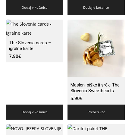
Dodaj v košarico
Dodaj v košarico
The Slovenia cards –
igralne karte
7.90
€
Masleni piškoti srčki The
Slovenia Sweethearts
5.90
€
Dodaj v košarico
Preberi več