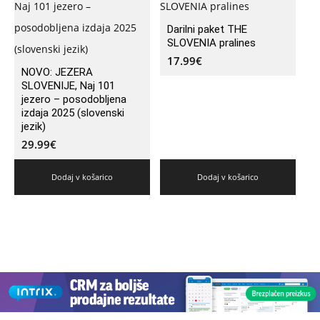
Darilni paket THE
SLOVENIA pralines
17.99
€
NOVO: JEZERA
SLOVENIJE, Naj 101
jezero – posodobljena
izdaja 2025 (slovenski
jezik)
29.99
€
Dodaj v košarico
Dodaj v košarico