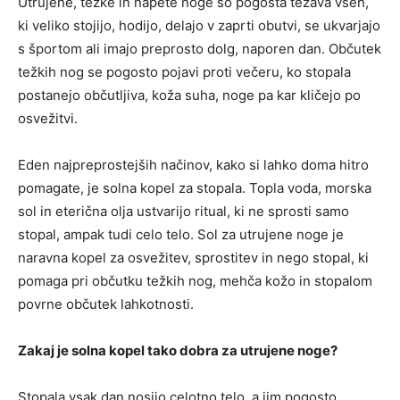
Utrujene, težke in napete noge so pogosta težava vseh,
ki veliko stojijo, hodijo, delajo v zaprti obutvi, se ukvarjajo
s športom ali imajo preprosto dolg, naporen dan. Občutek
težkih nog se pogosto pojavi proti večeru, ko stopala
postanejo občutljiva, koža suha, noge pa kar kličejo po
osvežitvi.
Eden najpreprostejših načinov, kako si lahko doma hitro
pomagate, je solna kopel za stopala. Topla voda, morska
sol in eterična olja ustvarijo ritual, ki ne sprosti samo
stopal, ampak tudi celo telo. Sol za utrujene noge je
naravna kopel za osvežitev, sprostitev in nego stopal, ki
pomaga pri občutku težkih nog, mehča kožo in stopalom
povrne občutek lahkotnosti.
Zakaj je solna kopel tako dobra za utrujene noge?
Stopala vsak dan nosijo celotno telo, a jim pogosto