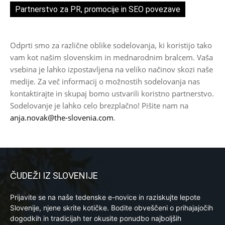
Partnerstvo za PR, promocije in SEO povezave
Odprti smo za različne oblike sodelovanja, ki koristijo tako
vam kot našim slovenskim in mednarodnim bralcem. Vaša
vsebina je lahko izpostavljena na veliko načinov skozi naše
medije. Za več informacij o možnostih sodelovanja nas
kontaktirajte in skupaj bomo ustvarili koristno partnerstvo.
Sodelovanje je lahko celo brezplačno! Pišite nam na
anja.novak@the-slovenia.com
.
ČUDEŽI IZ SLOVENIJE
Prijavite se na naše tedenske e-novice in raziskujte lepote
Slovenije, njene skrite kotičke. Bodite obveščeni o prihajajočih
dogodkih in tradicijah ter okusite ponudbo najboljših