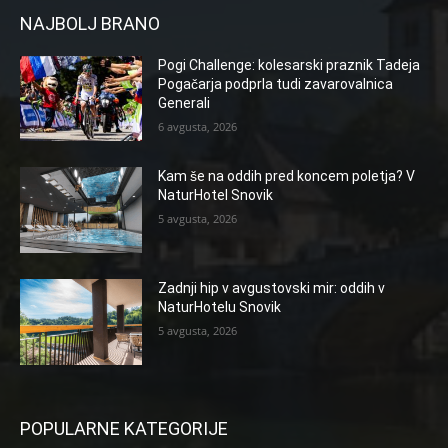
NAJBOLJ BRANO
Pogi Challenge: kolesarski praznik Tadeja
Pogačarja podprla tudi zavarovalnica
Generali
6 avgusta, 2026
Kam še na oddih pred koncem poletja? V
NaturHotel Snovik
5 avgusta, 2026
Zadnji hip v avgustovski mir: oddih v
NaturHotelu Snovik
5 avgusta, 2026
POPULARNE KATEGORIJE