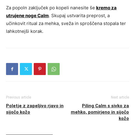
Za popoln zaključek po kopeli nanesite še
kremo za
utrujene noge Calm
. Skupaj ustvarita preprost, a
učinkovit ritual za mehka, sveža in sproščena stopala ter
lahkotnejši korak.
Previous article
Next article
Poletje z zapeljivo rjavo in
Piling Calm s sivko za
sijočo kožo
mehko, pomirjeno in sijočo
kožo