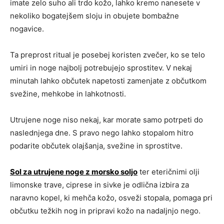
imate zelo suho ali trdo kožo, lahko kremo nanesete v
nekoliko bogatejšem sloju in obujete bombažne
nogavice.
Ta preprost ritual je posebej koristen zvečer, ko se telo
umiri in noge najbolj potrebujejo sprostitev. V nekaj
minutah lahko občutek napetosti zamenjate z občutkom
svežine, mehkobe in lahkotnosti.
Utrujene noge niso nekaj, kar morate samo potrpeti do
naslednjega dne. S pravo nego lahko stopalom hitro
podarite občutek olajšanja, svežine in sprostitve.
Sol za utrujene noge z morsko soljo
ter eteričnimi olji
limonske trave, ciprese in sivke je odlična izbira za
naravno kopel, ki mehča kožo, osveži stopala, pomaga pri
občutku težkih nog in pripravi kožo na nadaljnjo nego.