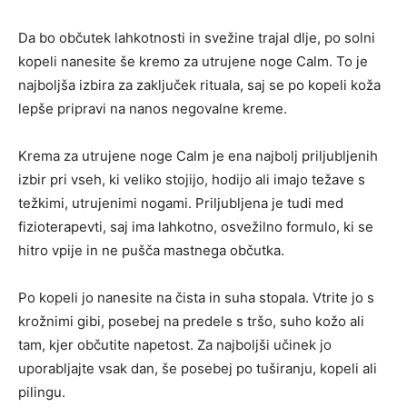
Da bo občutek lahkotnosti in svežine trajal dlje, po solni
kopeli nanesite še kremo za utrujene noge Calm. To je
najboljša izbira za zaključek rituala, saj se po kopeli koža
lepše pripravi na nanos negovalne kreme.
Krema za utrujene noge Calm je ena najbolj priljubljenih
izbir pri vseh, ki veliko stojijo, hodijo ali imajo težave s
težkimi, utrujenimi nogami. Priljubljena je tudi med
fizioterapevti, saj ima lahkotno, osvežilno formulo, ki se
hitro vpije in ne pušča mastnega občutka.
Po kopeli jo nanesite na čista in suha stopala. Vtrite jo s
krožnimi gibi, posebej na predele s tršo, suho kožo ali
tam, kjer občutite napetost. Za najboljši učinek jo
uporabljajte vsak dan, še posebej po tuširanju, kopeli ali
pilingu.