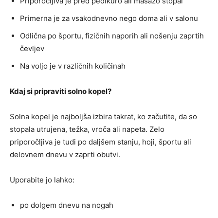
Priporočljiva je pred pedikuro ali masažo stopal
Primerna je za vsakodnevno nego doma ali v salonu
Odlična po športu, fizičnih naporih ali nošenju zaprtih
čevljev
Na voljo je v različnih količinah
Kdaj si pripraviti solno kopel?
Solna kopel je najboljša izbira takrat, ko začutite, da so
stopala utrujena, težka, vroča ali napeta. Zelo
priporočljiva je tudi po daljšem stanju, hoji, športu ali
delovnem dnevu v zaprti obutvi.
Uporabite jo lahko:
po dolgem dnevu na nogah