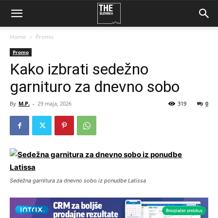
Home
Promo
Promo
Kako izbrati sedežno
garnituro za dnevno sobo
By
M.P.
-
29 maja, 2026
319
0
Sedežna garnitura za dnevno sobo iz ponudbe Latissa