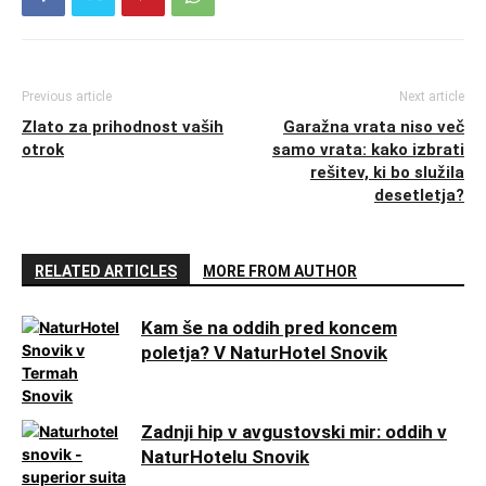
Previous article
Next article
Zlato za prihodnost vaših
Garažna vrata niso več
otrok
samo vrata: kako izbrati
rešitev, ki bo služila
desetletja?
RELATED ARTICLES
MORE FROM AUTHOR
Kam še na oddih pred koncem
poletja? V NaturHotel Snovik
Zadnji hip v avgustovski mir: oddih v
NaturHotelu Snovik