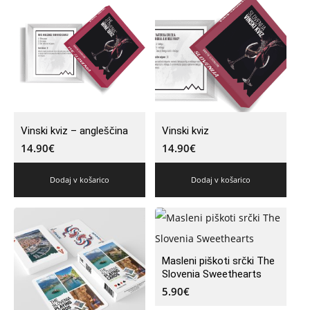
Vinski kviz – angleščina
Vinski kviz
14.90
€
14.90
€
Dodaj v košarico
Dodaj v košarico
Masleni piškoti srčki The
Slovenia Sweethearts
5.90
€