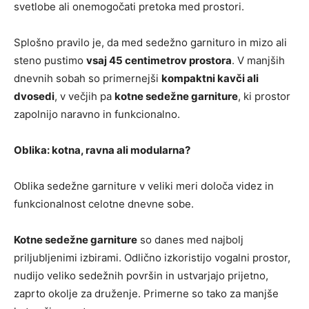
svetlobe ali onemogočati pretoka med prostori.
Splošno pravilo je, da med sedežno garnituro in mizo ali
steno pustimo
vsaj 45 centimetrov prostora
. V manjših
dnevnih sobah so primernejši
kompaktni kavči ali
dvosedi
, v večjih pa
kotne sedežne garniture
, ki prostor
zapolnijo naravno in funkcionalno.
Oblika: kotna, ravna ali modularna?
Oblika sedežne garniture v veliki meri določa videz in
funkcionalnost celotne dnevne sobe.
Kotne sedežne garniture
so danes med najbolj
priljubljenimi izbirami. Odlično izkoristijo vogalni prostor,
nudijo veliko sedežnih površin in ustvarjajo prijetno,
zaprto okolje za druženje. Primerne so tako za manjše