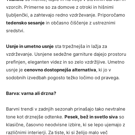
vzorcih. Primerne so za domove z otroki in hišnimi
ljubljenčki, a zahtevajo redno vzdrževanje. Priporočamo
tedensko sesanje
in občasno čiščenje z ustreznimi
sredstvi.
Usnje in umetno usnje
sta trpežnejša in lažja za
vzdrževanje. Usnjene sedežne garniture dajejo prostoru
prefinjen, eleganten videz in so zelo vzdržljive. Umetno
usnje je
cenovno dostopnejša alternativa
, ki jo v
sodobnih izvedbah pogosto težko ločimo od pravega.
Barva: varna ali drzna?
Barvni trendi v zadnjih sezonah prinašajo tako nevtralne
tone kot drznejše odtenke.
Pesek, bež in svetlo siva
so
klasične, časovno neodvisne izbire, ki se lepo ujemajo z
različnimi interierji. Za tiste, ki si želijo malo več