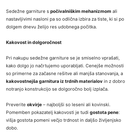
Sedežne garniture s
počivalniškim mehanizmom
ali
nastavljivimi nasloni pa so odlična izbira za tiste, ki si po
dolgem dnevu želijo res udobnega počitka.
Kakovost in dolgoročnost
Pri nakupu sedežne garniture se je smiselno vprašati,
kako dolgo jo načrtujemo uporabljati. Cenejše možnosti
so primerne za začasne rešitve ali manjša stanovanja, a
kakovostnejša garnitura iz trdnih materialov
in z dobro
notranjo konstrukcijo se dolgoročno bolj izplača.
Preverite
okvirje
– najboljši so leseni ali kovinski.
Pomemben pokazatelj kakovosti je tudi
gostota pene
:
višja gostota pomeni večjo trdnost in daljšo življenjsko
dobo.