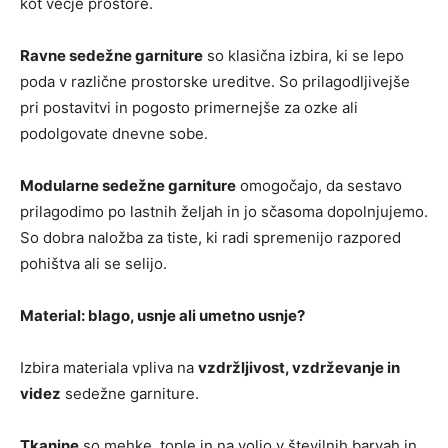
kot večje prostore.
Ravne sedežne garniture
so klasična izbira, ki se lepo
poda v različne prostorske ureditve. So prilagodljivejše
pri postavitvi in pogosto primernejše za ozke ali
podolgovate dnevne sobe.
Modularne sedežne garniture
omogočajo, da sestavo
prilagodimo po lastnih željah in jo sčasoma dopolnjujemo.
So dobra naložba za tiste, ki radi spremenijo razpored
pohištva ali se selijo.
Material: blago, usnje ali umetno usnje?
Izbira materiala vpliva na
vzdržljivost, vzdrževanje in
videz
sedežne garniture.
Tkanine
so mehke, tople in na voljo v številnih barvah in