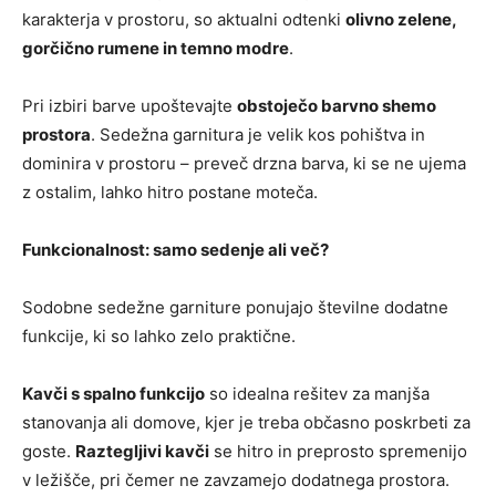
karakterja v prostoru, so aktualni odtenki
olivno zelene,
gorčično rumene in temno modre
.
Pri izbiri barve upoštevajte
obstoječo barvno shemo
prostora
. Sedežna garnitura je velik kos pohištva in
dominira v prostoru – preveč drzna barva, ki se ne ujema
z ostalim, lahko hitro postane moteča.
Funkcionalnost: samo sedenje ali več?
Sodobne sedežne garniture ponujajo številne dodatne
funkcije, ki so lahko zelo praktične.
Kavči s spalno funkcijo
so idealna rešitev za manjša
stanovanja ali domove, kjer je treba občasno poskrbeti za
goste.
Raztegljivi kavči
se hitro in preprosto spremenijo
v ležišče, pri čemer ne zavzamejo dodatnega prostora.