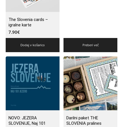
The Slovenia cards –
igralne karte
7.90
€
Dodaj v košarico
Preberi več
NOVO: JEZERA
Darilni paket THE
SLOVENIJE, Naj 101
SLOVENIA pralines