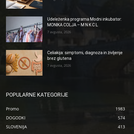
Udeleženka programa Modni inkubator:
MONIKA COLJA – M N K C L
7 avgusta, 2026
Celiakija: simptomi, diagnoza in življenje
brez glutena
7 avgusta, 2026
POPULARNE KATEGORIJE
Promo
1983
DOGODKI
574
SLOVENIJA
413