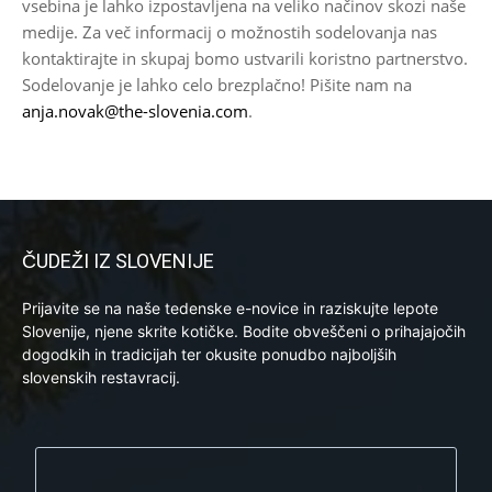
vsebina je lahko izpostavljena na veliko načinov skozi naše
medije. Za več informacij o možnostih sodelovanja nas
kontaktirajte in skupaj bomo ustvarili koristno partnerstvo.
Sodelovanje je lahko celo brezplačno! Pišite nam na
anja.novak@the-slovenia.com
.
ČUDEŽI IZ SLOVENIJE
Prijavite se na naše tedenske e-novice in raziskujte lepote
Slovenije, njene skrite kotičke. Bodite obveščeni o prihajajočih
dogodkih in tradicijah ter okusite ponudbo najboljših
slovenskih restavracij.