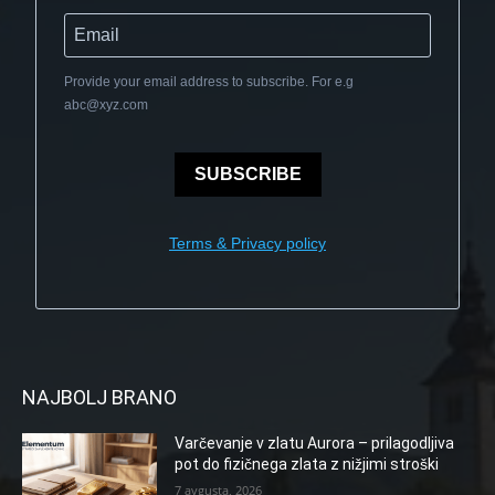
Provide your email address to subscribe. For e.g
abc@xyz.com
SUBSCRIBE
Terms & Privacy policy
NAJBOLJ BRANO
Varčevanje v zlatu Aurora – prilagodljiva
pot do fizičnega zlata z nižjimi stroški
7 avgusta, 2026