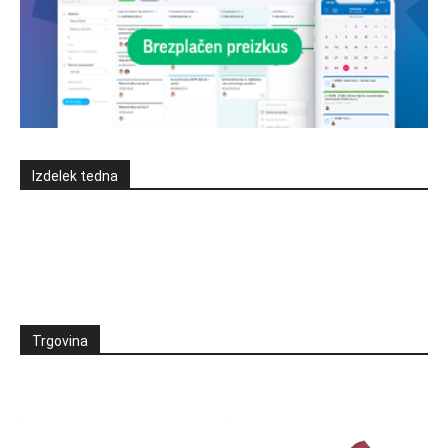
Izdelek tedna
Trgovina