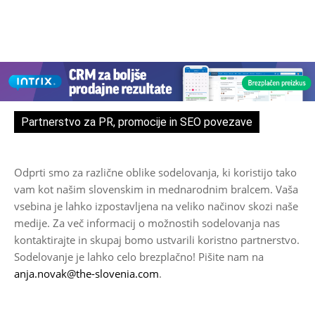
Partnerstvo za PR, promocije in SEO povezave
Odprti smo za različne oblike sodelovanja, ki koristijo tako
vam kot našim slovenskim in mednarodnim bralcem. Vaša
vsebina je lahko izpostavljena na veliko načinov skozi naše
medije. Za več informacij o možnostih sodelovanja nas
kontaktirajte in skupaj bomo ustvarili koristno partnerstvo.
Sodelovanje je lahko celo brezplačno! Pišite nam na
anja.novak@the-slovenia.com
.