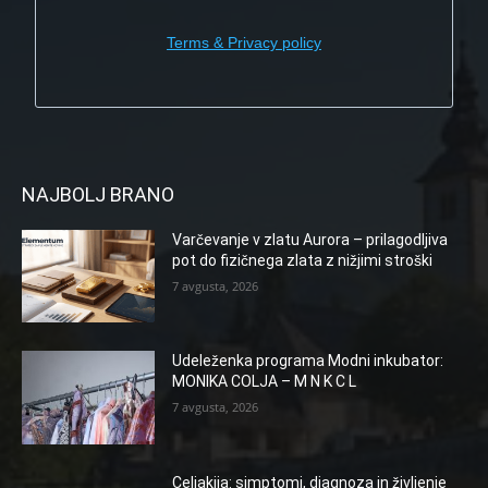
Terms & Privacy policy
NAJBOLJ BRANO
Varčevanje v zlatu Aurora – prilagodljiva
pot do fizičnega zlata z nižjimi stroški
7 avgusta, 2026
Udeleženka programa Modni inkubator:
MONIKA COLJA – M N K C L
7 avgusta, 2026
Celiakija: simptomi, diagnoza in življenje