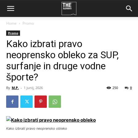
Home
Promo
Promo
Kako izbrati pravo
neoprensko obleko za SUP,
surfanje in druge vodne
športe?
By
M.P.
-
1 junij, 2026
250
0
Kako izbrati pravo neoprensko obleko