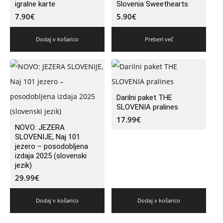
igralne karte
Slovenia Sweethearts
7.90
€
5.90
€
Dodaj v košarico
Preberi več
Darilni paket THE
SLOVENIA pralines
17.99
€
NOVO: JEZERA
SLOVENIJE, Naj 101
jezero – posodobljena
izdaja 2025 (slovenski
jezik)
29.99
€
Dodaj v košarico
Dodaj v košarico