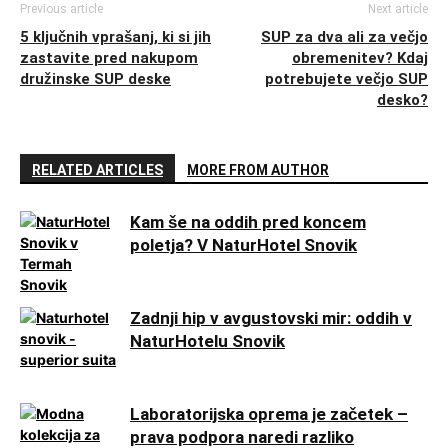
Previous article
Next article
5 ključnih vprašanj, ki si jih
SUP za dva ali za večjo
zastavite pred nakupom
obremenitev? Kdaj
družinske SUP deske
potrebujete večjo SUP
desko?
RELATED ARTICLES
MORE FROM AUTHOR
Kam še na oddih pred koncem
poletja? V NaturHotel Snovik
Zadnji hip v avgustovski mir: oddih v
NaturHotelu Snovik
Laboratorijska oprema je začetek –
prava podpora naredi razliko