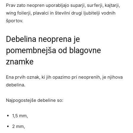
Prav zato neopren uporabljajo suparji, surferji, kajtarji,
wing foilerji, plavalci in številni drugi ljubitelji vodnih
športov.
Debelina neoprena je
pomembnejša od blagovne
znamke
Ena prvih oznak, ki jih opazimo pri neoprenih, je njihova
debelina.
Najpogostejše debeline so:
1,5 mm,
2 mm,