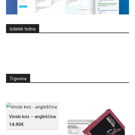
Izdelek tedna
Trgovina
Vinski kviz – angleščina
14.90
€