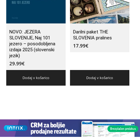
NOVO: JEZERA
Darilni paket THE
SLOVENIJE, Naj 101
SLOVENIA pralines
jezero – posodobljena
17.99
€
izdaja 2025 (slovenski
jezik)
29.99
€
Dodaj v košarico
Dodaj v košarico