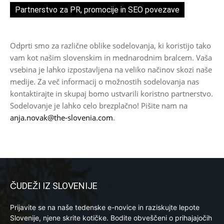
Partnerstvo za PR, promocije in SEO povezave
Odprti smo za različne oblike sodelovanja, ki koristijo tako
vam kot našim slovenskim in mednarodnim bralcem. Vaša
vsebina je lahko izpostavljena na veliko načinov skozi naše
medije. Za več informacij o možnostih sodelovanja nas
kontaktirajte in skupaj bomo ustvarili koristno partnerstvo.
Sodelovanje je lahko celo brezplačno! Pišite nam na
anja.novak@the-slovenia.com
.
ČUDEŽI IZ SLOVENIJE
Prijavite se na naše tedenske e-novice in raziskujte lepote
Slovenije, njene skrite kotičke. Bodite obveščeni o prihajajočih