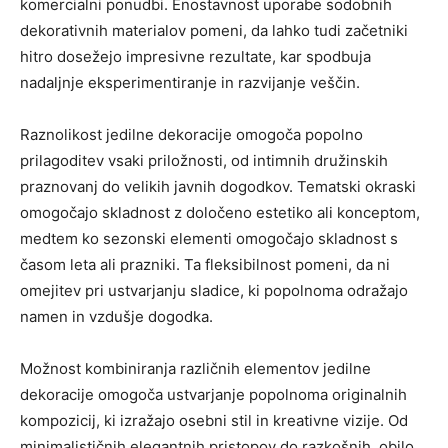
komercialni ponudbi. Enostavnost uporabe sodobnih
dekorativnih materialov pomeni, da lahko tudi začetniki
hitro dosežejo impresivne rezultate, kar spodbuja
nadaljnje eksperimentiranje in razvijanje veščin.
Raznolikost jedilne dekoracije omogoča popolno
prilagoditev vsaki priložnosti, od intimnih družinskih
praznovanj do velikih javnih dogodkov. Tematski okraski
omogočajo skladnost z določeno estetiko ali konceptom,
medtem ko sezonski elementi omogočajo skladnost s
časom leta ali prazniki. Ta fleksibilnost pomeni, da ni
omejitev pri ustvarjanju sladice, ki popolnoma odražajo
namen in vzdušje dogodka.
Možnost kombiniranja različnih elementov jedilne
dekoracije omogoča ustvarjanje popolnoma originalnih
kompozicij, ki izražajo osebni stil in kreativne vizije. Od
minimalističnih elegantnih pristopov do razkošnih, obilo