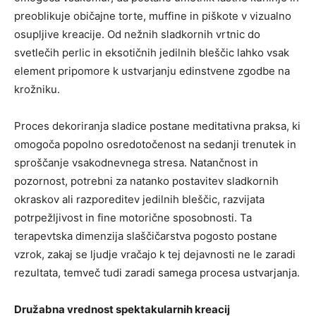
preoblikuje običajne torte, muffine in piškote v vizualno
osupljive kreacije. Od nežnih sladkornih vrtnic do
svetlečih perlic in eksotičnih jedilnih bleščic lahko vsak
element pripomore k ustvarjanju edinstvene zgodbe na
krožniku.
Proces dekoriranja sladice postane meditativna praksa, ki
omogoča popolno osredotočenost na sedanji trenutek in
sproščanje vsakodnevnega stresa. Natančnost in
pozornost, potrebni za natanko postavitev sladkornih
okraskov ali razporeditev jedilnih bleščic, razvijata
potrpežljivost in fine motorične sposobnosti. Ta
terapevtska dimenzija slaščičarstva pogosto postane
vzrok, zakaj se ljudje vračajo k tej dejavnosti ne le zaradi
rezultata, temveč tudi zaradi samega procesa ustvarjanja.
Družabna vrednost spektakularnih kreacij