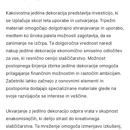
Kakovostna jedilna dekoracija predstavlja investicijo, ki
se izplačuje skozi leta uporabe in ustvarjanja. Trpežni
materiali omogočajo dolgotrajno shranjevanje in uporabo,
medtem ko široka paleta možnosti zagotavlja, da se
zanimanje ne izčrpa. Ta dolgoročna vrednost naredi
nakup jedilne dekoracije ekonomično smiselno odločitev
za vse, ki resnično cenijo slaščičarstvo. Možnost
postopnega širjenja zbirke jedilne dekoracije omogoča
prilagajanje finančnim možnostim in rastočim ambicijam.
Začetniki lahko začnejo z osnovnimi elementi in
postopoma dodajajo specializirane materiale glede na
svoje razvijajoče se interese in veščine.
Ukvarjanje z jedilno dekoracijo odpira vrata v skupnost
enakomislejčih, ki delijo strast do kreativnega
slaščičarstva. Ta mreženje omogoča izmenjavo izkušenj,