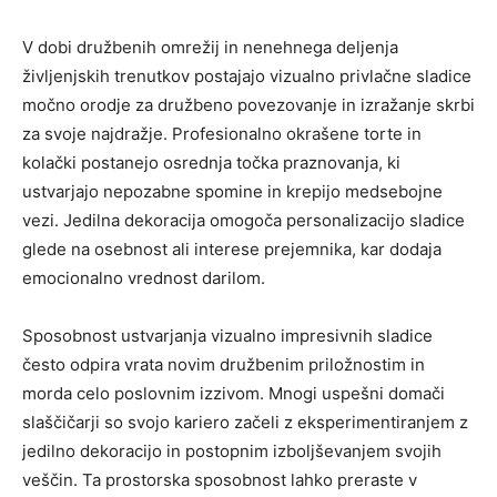
V dobi družbenih omrežij in nenehnega deljenja
življenjskih trenutkov postajajo vizualno privlačne sladice
močno orodje za družbeno povezovanje in izražanje skrbi
za svoje najdražje. Profesionalno okrašene torte in
kolački postanejo osrednja točka praznovanja, ki
ustvarjajo nepozabne spomine in krepijo medsebojne
vezi. Jedilna dekoracija omogoča personalizacijo sladice
glede na osebnost ali interese prejemnika, kar dodaja
emocionalno vrednost darilom.
Sposobnost ustvarjanja vizualno impresivnih sladice
često odpira vrata novim družbenim priložnostim in
morda celo poslovnim izzivom. Mnogi uspešni domači
slaščičarji so svojo kariero začeli z eksperimentiranjem z
jedilno dekoracijo in postopnim izboljševanjem svojih
veščin. Ta prostorska sposobnost lahko preraste v