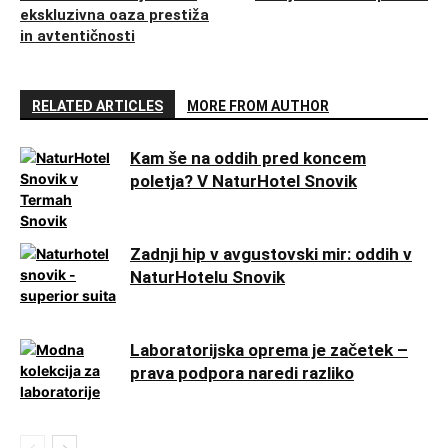
ekskluzivna oaza prestiža
in avtentičnosti
RELATED ARTICLES
MORE FROM AUTHOR
Kam še na oddih pred koncem
poletja? V NaturHotel Snovik
Zadnji hip v avgustovski mir: oddih v
NaturHotelu Snovik
Laboratorijska oprema je začetek –
prava podpora naredi razliko