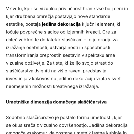
V svetu, kjer se vizualna privlačnost hrane vse bolj ceni in
kjer družbena omrežja postavjajo nove standarde
estetike, postaja
jedilna dekoracija
ključni element, ki
ločuje povprečne sladice od izjemnih kreacij. Gre za
daleč več kot le dodatek k slaščicam – to je orodje za
izražanje osebnosti, ustvarjalnosti in sposobnosti
transformiranja preprostih sestavin v spektakularne
vizualne doživetje. Za tiste, ki želijo svojo strast do
slaščičarstva dvigniti na višjo raven, predstavlja
investicija v kakovostno jedilno dekoracijo vrata v svet
neomejenih možnosti kreativnega izražanja.
Umetniška dimenzija domačega slaščičarstva
Sodobno slaščičarstvo je postalo forma umetnosti, kjer
se okus sreča z vizualno dovršenostjo. Jedilna dekoracija
omogoča vsakomur, da postane umetnik lastne kuhinje in