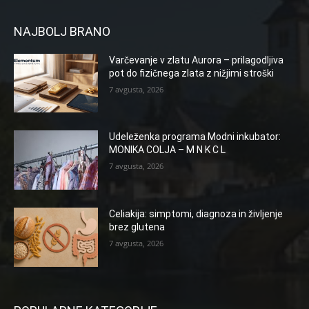
NAJBOLJ BRANO
Varčevanje v zlatu Aurora – prilagodljiva
pot do fizičnega zlata z nižjimi stroški
7 avgusta, 2026
Udeleženka programa Modni inkubator:
MONIKA COLJA – M N K C L
7 avgusta, 2026
Celiakija: simptomi, diagnoza in življenje
brez glutena
7 avgusta, 2026