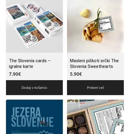
The Slovenia cards –
Masleni piškoti srčki The
igralne karte
Slovenia Sweethearts
7.90
€
5.90
€
Dodaj v košarico
Preberi več