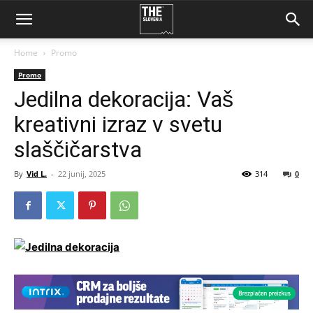
Home
Promo
Promo
Jedilna dekoracija: Vaš
kreativni izraz v svetu
slaščičarstva
By
Vid L.
-
22 junij, 2025
314
0