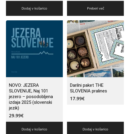
Dodaj v košarico
Preberi več
NOVO: JEZERA
Darilni paket THE
SLOVENIJE, Naj 101
SLOVENIA pralines
jezero – posodobljena
17.99
€
izdaja 2025 (slovenski
jezik)
29.99
€
Dodaj v košarico
Dodaj v košarico