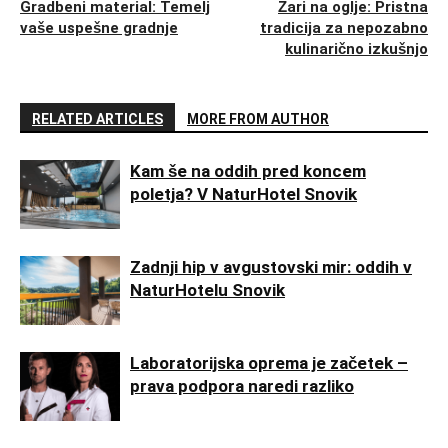
Gradbeni material: Temelj
Žari na oglje: Pristna
vaše uspešne gradnje
tradicija za nepozabno
kulinarično izkušnjo
RELATED ARTICLES
MORE FROM AUTHOR
Kam še na oddih pred koncem
poletja? V NaturHotel Snovik
Zadnji hip v avgustovski mir: oddih v
NaturHotelu Snovik
Laboratorijska oprema je začetek –
prava podpora naredi razliko