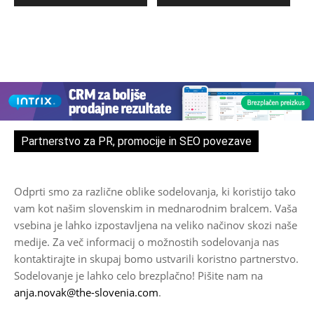
Partnerstvo za PR, promocije in SEO povezave
Odprti smo za različne oblike sodelovanja, ki koristijo tako
vam kot našim slovenskim in mednarodnim bralcem. Vaša
vsebina je lahko izpostavljena na veliko načinov skozi naše
medije. Za več informacij o možnostih sodelovanja nas
kontaktirajte in skupaj bomo ustvarili koristno partnerstvo.
Sodelovanje je lahko celo brezplačno! Pišite nam na
anja.novak@the-slovenia.com
.