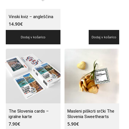
Vinski kviz – angleščina
14.90
€
Dodaj v košarico
Dodaj v košarico
The Slovenia cards –
Masleni piškoti srčki The
igralne karte
Slovenia Sweethearts
7.90
€
5.90
€