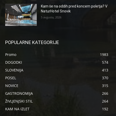
Kam še na oddih pred koncem poletja? V
NaturHotel Snovik
5 avgusta, 2026
POPULARNE KATEGORIJE
Promo
1983
DOGODKI
574
SLOVENIJA
413
POSEL
370
NOVICE
315
GASTRONOMIJA
266
ŽIVLJENJSKI STIL
264
KAM NA IZLET
192