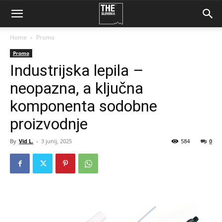
Home
Promo
Promo
Industrijska lepila –
neopazna, a ključna
komponenta sodobne
proizvodnje
By
Vid L.
-
3 junij, 2025
584
0