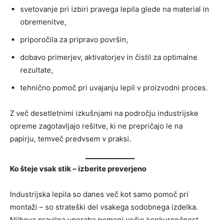
svetovanje pri izbiri pravega lepila glede na material in
obremenitve,
priporočila za pripravo površin,
dobavo primerjev, aktivatorjev in čistil za optimalne
rezultate,
tehnično pomoč pri uvajanju lepil v proizvodni proces.
Z več desetletnimi izkušnjami na področju industrijske
opreme zagotavljajo rešitve, ki ne prepričajo le na
papirju, temveč predvsem v praksi.
Ko šteje vsak stik – izberite preverjeno
Industrijska lepila so danes več kot samo pomoč pri
montaži – so strateški del vsakega sodobnega izdelka.
Njihova pravilna uporaba pomeni večjo konkurenčnost,